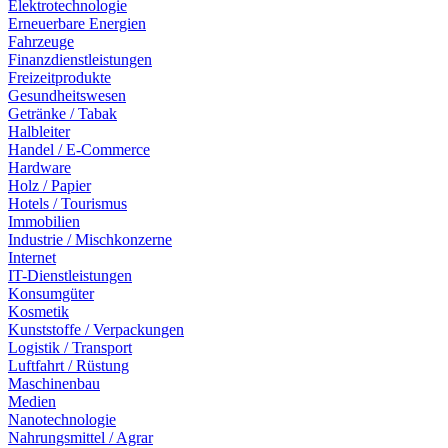
Elektrotechnologie
Erneuerbare Energien
Fahrzeuge
Finanzdienstleistungen
Freizeitprodukte
Gesundheitswesen
Getränke / Tabak
Halbleiter
Handel / E-Commerce
Hardware
Holz / Papier
Hotels / Tourismus
Immobilien
Industrie / Mischkonzerne
Internet
IT-Dienstleistungen
Konsumgüter
Kosmetik
Kunststoffe / Verpackungen
Logistik / Transport
Luftfahrt / Rüstung
Maschinenbau
Medien
Nanotechnologie
Nahrungsmittel / Agrar