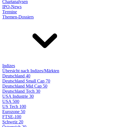
Chartanalysen
IPO-News
Termine
Themen-Dossiers
Indizes
Übersicht nach Indizes/Märkten
Deutschland 40
Deutschland Small Cap 70
Deutschland Mid Cap 50
Deutschland Tech 30
USA Industrie 30
USA 500
US Tech 100
Eurozone 50
FTSE-100
Schweiz 20
Österreich 20