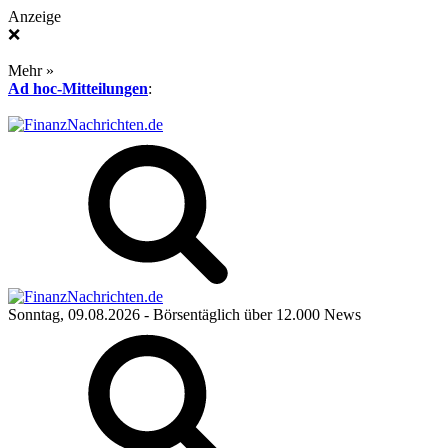
Anzeige
❌
Mehr »
Ad hoc-Mitteilungen
:
Sonntag, 09.08.2026
- Börsentäglich über 12.000 News