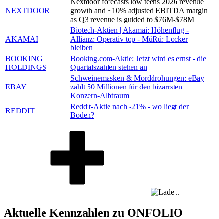
Nextdoor forecasts low teens 2026 revenue
NEXTDOOR
growth and ~10% adjusted EBITDA margin
as Q3 revenue is guided to $76M-$78M
Biotech-Aktien | Akamai: Höhenflug -
AKAMAI
Allianz: Operativ top - MüRü: Locker
bleiben
BOOKING
Booking.com-Aktie: Jetzt wird es ernst - die
HOLDINGS
Quartalszahlen stehen an
Schweinemasken & Morddrohungen: eBay
EBAY
zahlt 50 Millionen für den bizarrsten
Konzern-Albtraum
Reddit-Aktie nach -21% - wo liegt der
REDDIT
Boden?
Aktuelle Kennzahlen zu ONFOLIO