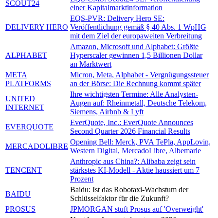
SCOUT24
einer Kapitalmarktinformation
EQS-PVR: Delivery Hero SE:
DELIVERY HERO
Veröffentlichung gemäß § 40 Abs. 1 WpHG
mit dem Ziel der europaweiten Verbreitung
Amazon, Microsoft und Alphabet: Größte
ALPHABET
Hyperscaler gewinnen 1,5 Billionen Dollar
an Marktwert
META
Micron, Meta, Alphabet - Vergnügungssteuer
PLATFORMS
an der Börse: Die Rechnung kommt später
Ihre wichtigsten Termine: Alle Analysten-
UNITED
Augen auf: Rheinmetall, Deutsche Telekom,
INTERNET
Siemens, Airbnb & Lyft
EverQuote, Inc.: EverQuote Announces
EVERQUOTE
Second Quarter 2026 Financial Results
Opening Bell: Merck, PVA TePla, AppLovin,
MERCADOLIBRE
Western Digital, MercadoLibre, Albemarle
Anthropic aus China?: Alibaba zeigt sein
TENCENT
stärkstes KI-Modell - Aktie haussiert um 7
Prozent
Baidu: Ist das Robotaxi-Wachstum der
BAIDU
Schlüsselfaktor für die Zukunft?
PROSUS
JPMORGAN stuft Prosus auf 'Overweight'