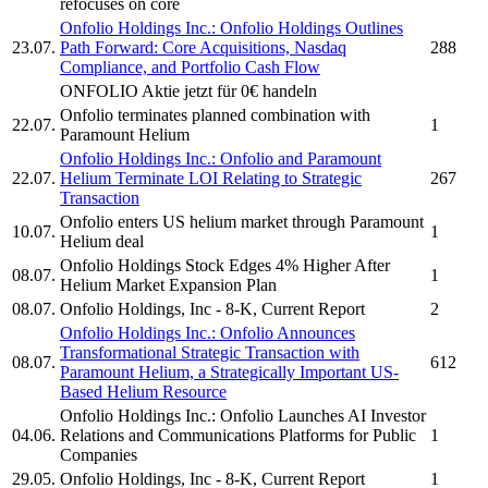
refocuses on core
Onfolio Holdings Inc.
:
Onfolio Holdings
Outlines
23.07.
Path Forward: Core Acquisitions, Nasdaq
288
Compliance, and Portfolio Cash Flow
ONFOLIO
Aktie jetzt für 0€ handeln
Onfolio
terminates planned combination with
22.07.
1
Paramount Helium
Onfolio Holdings Inc.
:
Onfolio
and Paramount
22.07.
Helium Terminate LOI Relating to Strategic
267
Transaction
Onfolio
enters US helium market through Paramount
10.07.
1
Helium deal
Onfolio Holdings
Stock Edges 4% Higher After
08.07.
1
Helium Market Expansion Plan
08.07.
Onfolio Holdings, Inc
- 8-K, Current Report
2
Onfolio Holdings Inc.
:
Onfolio
Announces
Transformational Strategic Transaction with
08.07.
612
Paramount Helium, a Strategically Important US-
Based Helium Resource
Onfolio Holdings Inc.
:
Onfolio
Launches AI Investor
04.06.
Relations and Communications Platforms for Public
1
Companies
29.05.
Onfolio Holdings, Inc
- 8-K, Current Report
1