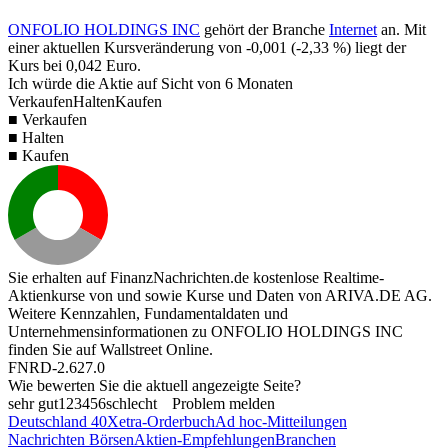
ONFOLIO HOLDINGS INC
gehört der Branche
Internet
an. Mit
einer aktuellen Kursveränderung von
-0,001
(
-2,33 %
) liegt der
Kurs bei
0,042
Euro.
Ich würde die Aktie auf Sicht von 6 Monaten
Verkaufen
Halten
Kaufen
■ Verkaufen
■ Halten
■ Kaufen
Sie erhalten auf FinanzNachrichten.de kostenlose Realtime-
Aktienkurse von
und
sowie Kurse und Daten von
ARIVA.DE AG
.
Weitere Kennzahlen, Fundamentaldaten und
Unternehmensinformationen zu ONFOLIO HOLDINGS INC
finden Sie auf
Wallstreet Online
.
FNRD-2.627.0
Wie bewerten Sie die aktuell angezeigte Seite?
sehr gut
1
2
3
4
5
6
schlecht
Problem melden
Deutschland 40
Xetra-Orderbuch
Ad hoc-Mitteilungen
Nachrichten Börsen
Aktien-Empfehlungen
Branchen