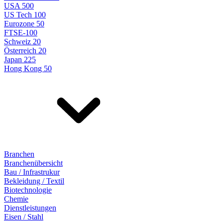
USA 500
US Tech 100
Eurozone 50
FTSE-100
Schweiz 20
Österreich 20
Japan 225
Hong Kong 50
Branchen
Branchenübersicht
Bau / Infrastrukur
Bekleidung / Textil
Biotechnologie
Chemie
Dienstleistungen
Eisen / Stahl