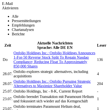
E-Mail
Aktivieren
Alle
Pressemitteilungen
Empfehlungen
Chartanalysen
Berichte
Aktuelle Nachrichten
Zeit
Leser
Sprache:
Alle
DE
EN
Onfolio Holdings Inc.
:
Onfolio Holdings
Announces
1-For-50 Reverse Stock Split To Regain Nasdaq
Do
136
Compliance; Reducing Float To Approximately
850,000 Shares
Onfolio
explores strategic alternatives, including
28.07.
4
acquisitions
Onfolio Holdings Inc.
:
Onfolio
Pursuing Strategic
28.07.
204
Alternatives to Maximize Shareholder Value
25.07.
Onfolio Holdings, Inc
- 8-K, Current Report
-
Onfolio
beendet Transaktion mit Paramount Helium
23.07.
1
und fokussiert sich wieder auf das Kerngeschäft
Onfolio
terminates Paramount Helium deal,
23.07.
1