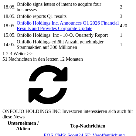
Onfolio
signs letters of intent to acquire four
18.05.
2
businesses
18.05.
Onfolio
reports Q1 results
3
Onfolio Holdings Inc.
Announces Q1 2026 Financial
18.05.
420
Results and Provides Corporate Update
15.05.
Onfolio Holdings, Inc
- 10-Q, Quarterly Report
1
Onfolio Holdings
erhöht Anzahl genehmigter
14.05.
1
Stammaktien auf 300 Millionen
1
2
3
Weiter >>
51
Nachrichten in den letzten 12 Monaten
ONFOLIO HOLDINGS INC-Investoren interessieren sich auch für
diese News
Unternehmen /
Top-Nachrichten
Aktien
EQS-CMS: Scout24 SE: Veröffentlichung