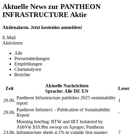
Aktuelle News zur PANTHEON
INFRASTRUCTURE Aktie
Aktienalarm. Jetzt kostenlos anmelden!
E-Mail
Aktivieren
Alle
Pressemitteilungen
Empfehlungen
Chartanalysen
Berichte
Aktuelle Nachrichten
Zeit
Leser
Sprache:
Alle
DE
EN
Pantheon Infrastructure
publishes 2025 sustainability
29.06.
1
report
Pantheon Infrastrct.
- Publication of Sustainability
29.06.
-
Report
Morning briefing: RTW and IBT bolstered by
AbbVie $10.9bn swoop on Apogee;
Pantheon
23.06.
Infrastructure
sheds 4.1% in volatile first quarter;
7