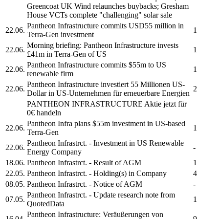
Greencoat UK Wind relaunches buybacks; Gresham
House VCTs complete "challenging" solar sale
Pantheon Infrastructure
commits USD55 million in
22.06.
1
Terra-Gen investment
Morning briefing:
Pantheon Infrastructure
invests
22.06.
1
£41m in Terra-Gen of US
Pantheon Infrastructure
commits $55m to US
22.06.
1
renewable firm
Pantheon Infrastructure
investiert 55 Millionen US-
22.06.
2
Dollar in US-Unternehmen für erneuerbare Energien
PANTHEON INFRASTRUCTURE
Aktie jetzt für
0€ handeln
Pantheon Infra
plans $55m investment in US-based
22.06.
1
Terra-Gen
Pantheon Infrastrct.
- Investment in US Renewable
22.06.
-
Energy Company
18.06.
Pantheon Infrastrct.
- Result of AGM
1
22.05.
Pantheon Infrastrct.
- Holding(s) in Company
4
08.05.
Pantheon Infrastrct.
- Notice of AGM
-
Pantheon Infrastrct.
- Update research note from
07.05.
1
QuotedData
Pantheon Infrastructure:
Veräußerungen von
16.04.
9