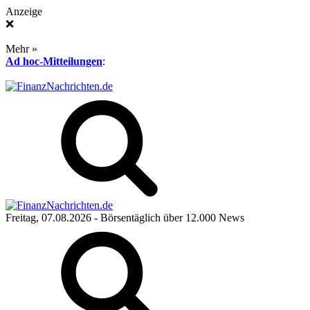
Anzeige
❌
Mehr »
Ad hoc-Mitteilungen
:
Freitag, 07.08.2026
- Börsentäglich über 12.000 News