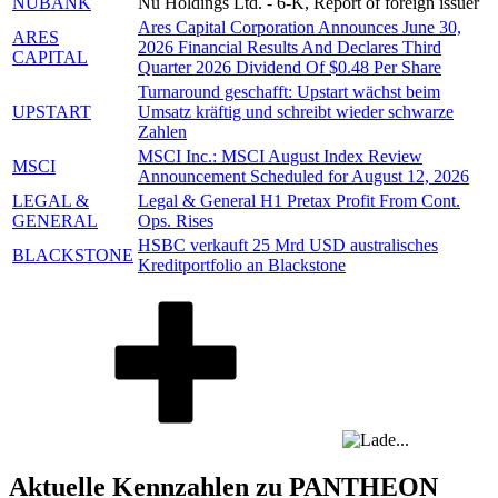
NUBANK
Nu Holdings Ltd. - 6-K, Report of foreign issuer
Ares Capital Corporation Announces June 30,
ARES
2026 Financial Results And Declares Third
CAPITAL
Quarter 2026 Dividend Of $0.48 Per Share
Turnaround geschafft: Upstart wächst beim
UPSTART
Umsatz kräftig und schreibt wieder schwarze
Zahlen
MSCI Inc.: MSCI August Index Review
MSCI
Announcement Scheduled for August 12, 2026
LEGAL &
Legal & General H1 Pretax Profit From Cont.
GENERAL
Ops. Rises
HSBC verkauft 25 Mrd USD australisches
BLACKSTONE
Kreditportfolio an Blackstone
Aktuelle Kennzahlen zu PANTHEON