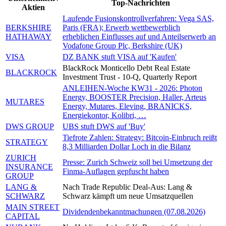
Top-Nachrichten
Aktien
Laufende Fusionskontrollverfahren: Vega SAS,
BERKSHIRE
Paris (FRA); Erwerb wettbewerblich
HATHAWAY
erheblichen Einflusses auf und Anteilserwerb an
Vodafone Group Plc, Berkshire (UK)
VISA
DZ BANK stuft VISA auf 'Kaufen'
BlackRock Monticello Debt Real Estate
BLACKROCK
Investment Trust - 10-Q, Quarterly Report
ANLEIHEN-Woche KW31 - 2026: Photon
Energy, BOOSTER Precision, Haller, Arteus
MUTARES
Energy, Mutares, Eleving, BRANICKS,
Energiekontor, Kolibri, …
DWS GROUP
UBS stuft DWS auf 'Buy'
Tiefrote Zahlen: Strategy: Bitcoin-Einbruch reißt
STRATEGY
8,3 Milliarden Dollar Loch in die Bilanz
ZURICH
Presse: Zurich Schweiz soll bei Umsetzung der
INSURANCE
Finma-Auflagen gepfuscht haben
GROUP
LANG &
Nach Trade Republic Deal-Aus: Lang &
SCHWARZ
Schwarz kämpft um neue Umsatzquellen
MAIN STREET
Dividendenbekanntmachungen (07.08.2026)
CAPITAL