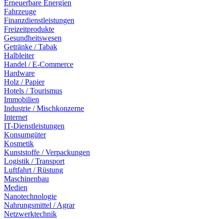
Erneuerbare Energien
Fahrzeuge
Finanzdienstleistungen
Freizeitprodukte
Gesundheitswesen
Getränke / Tabak
Halbleiter
Handel / E-Commerce
Hardware
Holz / Papier
Hotels / Tourismus
Immobilien
Industrie / Mischkonzerne
Internet
IT-Dienstleistungen
Konsumgüter
Kosmetik
Kunststoffe / Verpackungen
Logistik / Transport
Luftfahrt / Rüstung
Maschinenbau
Medien
Nanotechnologie
Nahrungsmittel / Agrar
Netzwerktechnik