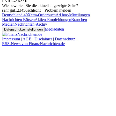
FNRD-2.627.0
Wie bewerten Sie die aktuell angezeigte Seite?
sehr gut
1
2
3
4
5
6
schlecht
Problem melden
Deutschland 40
Xetra-Orderbuch
Ad hoc-Mitteilungen
Nachrichten Börsen
Aktien-Empfehlungen
Branchen
Medien
Nachrichten-Archiv
Mediadaten
Datenschutzeinstellungen
Impressum | AGB | Disclaimer | Datenschutz
RSS-News von FinanzNachrichten.de