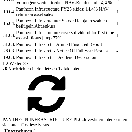
Vermögenswerten treiben NAV-Rendite auf 14,4 %
Pantheon Infrastructure
FY25 slides: 14.4% NAV
16.04.
1
return on asset sales
Pantheon Infrastructure:
Starke Halbjahreszahlen
16.04.
1
beflügeln Aktienkurs
Pantheon Infrastructure
covers dividend for first time
31.03.
1
as cash flows jump 77%
31.03.
Pantheon Infrastrct.
- Annual Financial Report
-
26.03.
Pantheon Infrastrct.
- Notice Of Full Year Results
-
19.03.
Pantheon Infrastrct.
- Dividend Declaration
-
1
2
Weiter >>
26
Nachrichten in den letzten 12 Monaten
PANTHEON INFRASTRUCTURE PLC-Investoren interessieren
sich auch für diese News
Unternehmen /