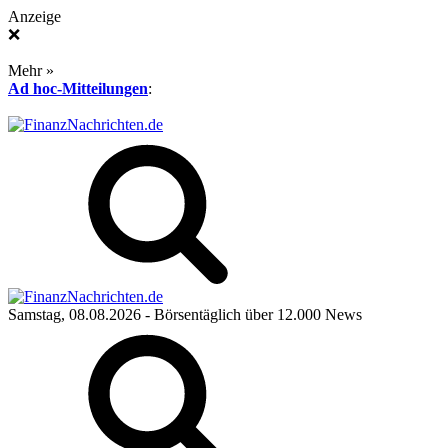
Anzeige
❌
Mehr »
Ad hoc-Mitteilungen
:
Samstag, 08.08.2026
- Börsentäglich über 12.000 News