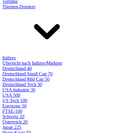
Termine
Themen-Dossiers
Indizes
Übersicht nach Indizes/Märkten
Deutschland 40
Deutschland Small Cap 70
Deutschland Mid Cap 50
Deutschland Tech 30
USA Industrie 30
USA 500
US Tech 100
Eurozone 50
FTSE-100
Schweiz 20
Österreich 20
Japan 225
Hong Kong 50