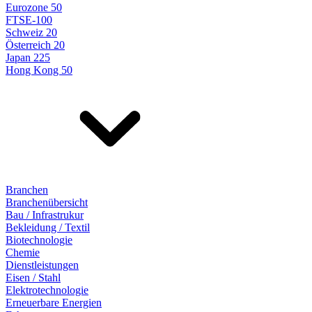
Eurozone 50
FTSE-100
Schweiz 20
Österreich 20
Japan 225
Hong Kong 50
Branchen
Branchenübersicht
Bau / Infrastrukur
Bekleidung / Textil
Biotechnologie
Chemie
Dienstleistungen
Eisen / Stahl
Elektrotechnologie
Erneuerbare Energien