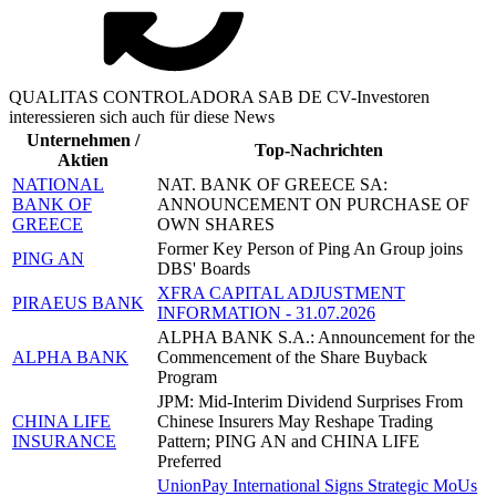
QUALITAS CONTROLADORA SAB DE CV-Investoren
interessieren sich auch für diese News
Unternehmen /
Top-Nachrichten
Aktien
NATIONAL
NAT. BANK OF GREECE SA:
BANK OF
ANNOUNCEMENT ON PURCHASE OF
GREECE
OWN SHARES
Former Key Person of Ping An Group joins
PING AN
DBS' Boards
XFRA CAPITAL ADJUSTMENT
PIRAEUS BANK
INFORMATION - 31.07.2026
ALPHA BANK S.A.: Announcement for the
ALPHA BANK
Commencement of the Share Buyback
Program
JPM: Mid-Interim Dividend Surprises From
CHINA LIFE
Chinese Insurers May Reshape Trading
INSURANCE
Pattern; PING AN and CHINA LIFE
Preferred
UnionPay International Signs Strategic MoUs