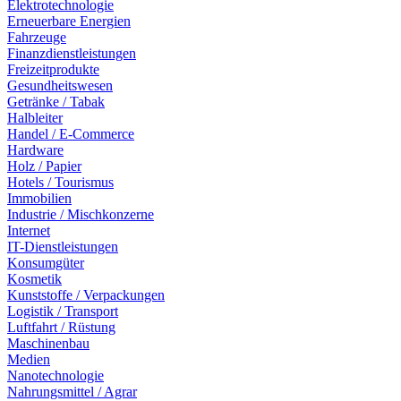
Elektrotechnologie
Erneuerbare Energien
Fahrzeuge
Finanzdienstleistungen
Freizeitprodukte
Gesundheitswesen
Getränke / Tabak
Halbleiter
Handel / E-Commerce
Hardware
Holz / Papier
Hotels / Tourismus
Immobilien
Industrie / Mischkonzerne
Internet
IT-Dienstleistungen
Konsumgüter
Kosmetik
Kunststoffe / Verpackungen
Logistik / Transport
Luftfahrt / Rüstung
Maschinenbau
Medien
Nanotechnologie
Nahrungsmittel / Agrar