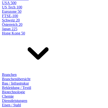
USA 500
US Tech 100
Eurozone 50
FTSE-100
Schweiz 20
Österreich 20
Japan 225
Hong Kong 50
Branchen
Branchenübersicht
Bau / Infrastrukur
Bekleidung / Textil
Biotechnologie
Chemie
Dienstleistungen
Eisen / Stahl