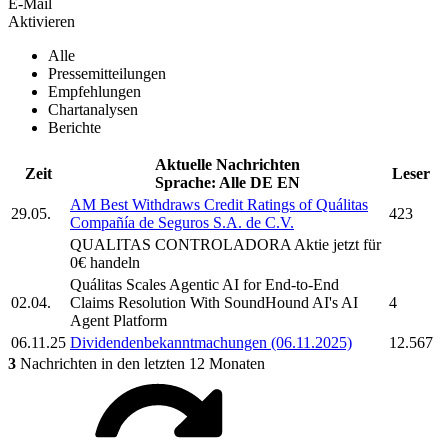
E-Mail
Aktivieren
Alle
Pressemitteilungen
Empfehlungen
Chartanalysen
Berichte
Aktuelle Nachrichten
Zeit
Leser
Sprache:
Alle
DE
EN
AM Best Withdraws Credit Ratings of
Quálitas
29.05.
423
Compañía
de Seguros S.A. de C.V.
QUALITAS CONTROLADORA
Aktie jetzt für
0€ handeln
Quálitas
Scales Agentic AI for End-to-End
02.04.
Claims Resolution With SoundHound AI's AI
4
Agent Platform
06.11.25
Dividendenbekanntmachungen (06.11.2025)
12.567
3
Nachrichten in den letzten 12 Monaten