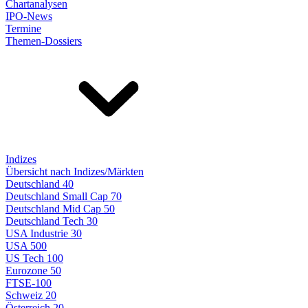
Chartanalysen
IPO-News
Termine
Themen-Dossiers
Indizes
Übersicht nach Indizes/Märkten
Deutschland 40
Deutschland Small Cap 70
Deutschland Mid Cap 50
Deutschland Tech 30
USA Industrie 30
USA 500
US Tech 100
Eurozone 50
FTSE-100
Schweiz 20
Österreich 20