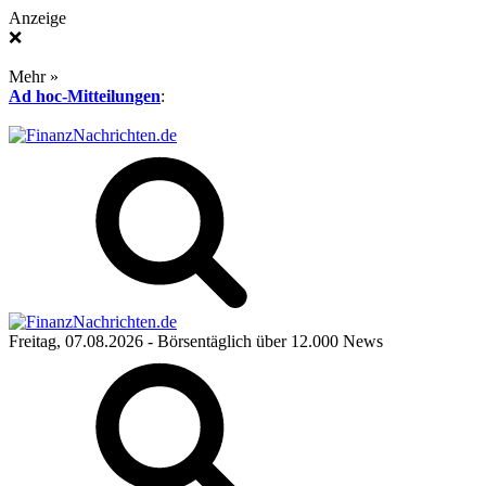
Anzeige
❌
Mehr »
Ad hoc-Mitteilungen
:
Freitag, 07.08.2026
- Börsentäglich über 12.000 News