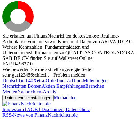
Sie erhalten auf FinanzNachrichten.de kostenlose Realtime-
Aktienkurse von
und
sowie Kurse und Daten von
ARIVA.DE AG
.
Weitere Kennzahlen, Fundamentaldaten und
Unternehmensinformationen zu QUALITAS CONTROLADORA
SAB DE CV finden Sie auf
Wallstreet Online
.
FNRD-2.627.0
Wie bewerten Sie die aktuell angezeigte Seite?
sehr gut
1
2
3
4
5
6
schlecht
Problem melden
Deutschland 40
Xetra-Orderbuch
Ad hoc-Mitteilungen
Nachrichten Börsen
Aktien-Empfehlungen
Branchen
Medien
Nachrichten-Archiv
Mediadaten
Datenschutzeinstellungen
Impressum | AGB | Disclaimer | Datenschutz
RSS-News von FinanzNachrichten.de