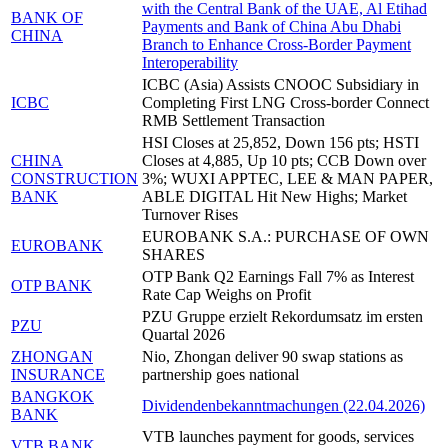
with the Central Bank of the UAE, Al Etihad
BANK OF
Payments and Bank of China Abu Dhabi
CHINA
Branch to Enhance Cross-Border Payment
Interoperability
ICBC (Asia) Assists CNOOC Subsidiary in
ICBC
Completing First LNG Cross-border Connect
RMB Settlement Transaction
HSI Closes at 25,852, Down 156 pts; HSTI
CHINA
Closes at 4,885, Up 10 pts; CCB Down over
CONSTRUCTION
3%; WUXI APPTEC, LEE & MAN PAPER,
BANK
ABLE DIGITAL Hit New Highs; Market
Turnover Rises
EUROBANK S.A.: PURCHASE OF OWN
EUROBANK
SHARES
OTP Bank Q2 Earnings Fall 7% as Interest
OTP BANK
Rate Cap Weighs on Profit
PZU Gruppe erzielt Rekordumsatz im ersten
PZU
Quartal 2026
ZHONGAN
Nio, Zhongan deliver 90 swap stations as
INSURANCE
partnership goes national
BANGKOK
Dividendenbekanntmachungen (22.04.2026)
BANK
VTB launches payment for goods, services
VTB BANK