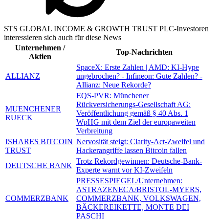
STS GLOBAL INCOME & GROWTH TRUST PLC-Investoren
interessieren sich auch für diese News
Unternehmen /
Top-Nachrichten
Aktien
SpaceX: Erste Zahlen | AMD: KI-Hype
ALLIANZ
ungebrochen? - Infineon: Gute Zahlen? -
Allianz: Neue Rekorde?
EQS-PVR: Münchener
Rückversicherungs-Gesellschaft AG:
MUENCHENER
Veröffentlichung gemäß § 40 Abs. 1
RUECK
WpHG mit dem Ziel der europaweiten
Verbreitung
ISHARES BITCOIN
Nervosität steigt: Clarity-Act-Zweifel und
TRUST
Hackerangriffe lassen Bitcoin fallen
Trotz Rekordgewinnen: Deutsche-Bank-
DEUTSCHE BANK
Experte warnt vor KI-Zweifeln
PRESSESPIEGEL/Unternehmen:
ASTRAZENECA/BRISTOL-MYERS,
COMMERZBANK
COMMERZBANK, VOLKSWAGEN,
BÄCKEREIKETTE, MONTE DEI
PASCHI