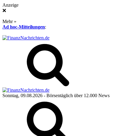
Anzeige
❌
Mehr »
Ad hoc-Mitteilungen
:
Sonntag, 09.08.2026
- Börsentäglich über 12.000 News