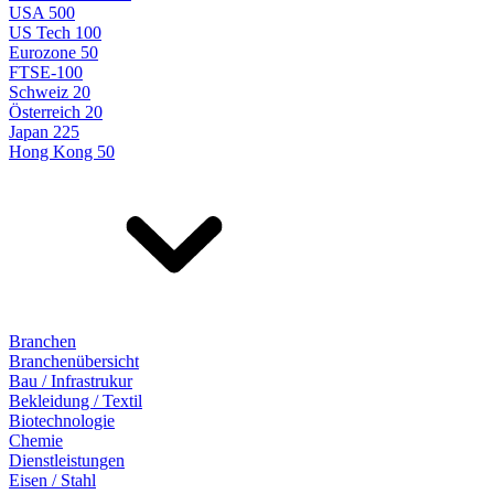
USA 500
US Tech 100
Eurozone 50
FTSE-100
Schweiz 20
Österreich 20
Japan 225
Hong Kong 50
Branchen
Branchenübersicht
Bau / Infrastrukur
Bekleidung / Textil
Biotechnologie
Chemie
Dienstleistungen
Eisen / Stahl