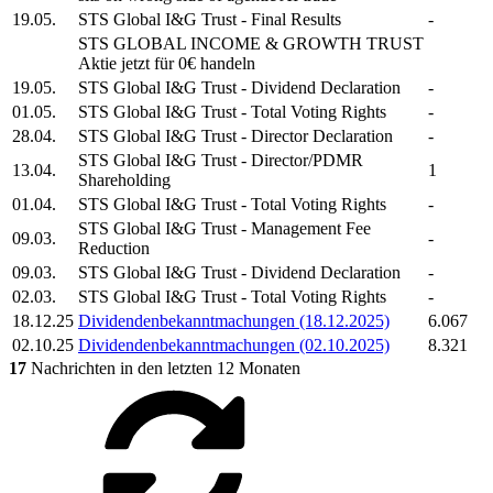
19.05.
STS Global I&G Trust
- Final Results
-
STS GLOBAL INCOME & GROWTH TRUST
Aktie jetzt für 0€ handeln
19.05.
STS Global I&G Trust
- Dividend Declaration
-
01.05.
STS Global I&G Trust
- Total Voting Rights
-
28.04.
STS Global I&G Trust
- Director Declaration
-
STS Global I&G Trust
- Director/PDMR
13.04.
1
Shareholding
01.04.
STS Global I&G Trust
- Total Voting Rights
-
STS Global I&G Trust
- Management Fee
09.03.
-
Reduction
09.03.
STS Global I&G Trust
- Dividend Declaration
-
02.03.
STS Global I&G Trust
- Total Voting Rights
-
18.12.25
Dividendenbekanntmachungen (18.12.2025)
6.067
02.10.25
Dividendenbekanntmachungen (02.10.2025)
8.321
17
Nachrichten in den letzten 12 Monaten