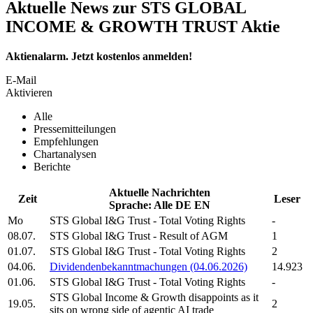
Aktuelle News zur STS GLOBAL
INCOME & GROWTH TRUST Aktie
Aktienalarm. Jetzt kostenlos anmelden!
E-Mail
Aktivieren
Alle
Pressemitteilungen
Empfehlungen
Chartanalysen
Berichte
Aktuelle Nachrichten
Zeit
Leser
Sprache:
Alle
DE
EN
Mo
STS Global I&G Trust
- Total Voting Rights
-
08.07.
STS Global I&G Trust
- Result of AGM
1
01.07.
STS Global I&G Trust
- Total Voting Rights
2
04.06.
Dividendenbekanntmachungen (04.06.2026)
14.923
01.06.
STS Global I&G Trust
- Total Voting Rights
-
STS Global Income & Growth
disappoints as it
19.05.
2
sits on wrong side of agentic AI trade