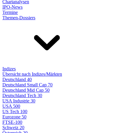
Chartanalysen
IPO-News
Termine
Themen-Dossiers
Indizes
Übersicht nach Indizes/Märkten
Deutschland 40
Deutschland Small Cap 70
Deutschland Mid Cap 50
Deutschland Tech 30
USA Industrie 30
USA 500
US Tech 100
Eurozone 50
FTSE-100
Schweiz 20
Österreich 20