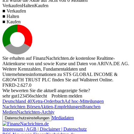
Ich würde die Aktie auf Sicht von 6 Monaten
Verkaufen
Halten
Kaufen
■ Verkaufen
■ Halten
■ Kaufen
Sie erhalten auf FinanzNachrichten.de kostenlose Realtime-
Aktienkurse von
und
sowie Kurse und Daten von
ARIVA.DE AG
.
Weitere Kennzahlen, Fundamentaldaten und
Unternehmensinformationen zu STS GLOBAL INCOME &
GROWTH TRUST PLC finden Sie auf
Wallstreet Online
.
FNRD-2.627.0
Wie bewerten Sie die aktuell angezeigte Seite?
sehr gut
1
2
3
4
5
6
schlecht
Problem melden
Deutschland 40
Xetra-Orderbuch
Ad hoc-Mitteilungen
Nachrichten Börsen
Aktien-Empfehlungen
Branchen
Medien
Nachrichten-Archiv
Mediadaten
Datenschutzeinstellungen
Impressum | AGB | Disclaimer | Datenschutz