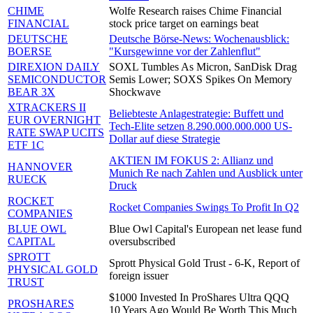
CHIME
Wolfe Research raises Chime Financial
FINANCIAL
stock price target on earnings beat
DEUTSCHE
Deutsche Börse-News: Wochenausblick:
BOERSE
"Kursgewinne vor der Zahlenflut"
DIREXION DAILY
SOXL Tumbles As Micron, SanDisk Drag
SEMICONDUCTOR
Semis Lower; SOXS Spikes On Memory
BEAR 3X
Shockwave
XTRACKERS II
Beliebteste Anlagestrategie: Buffett und
EUR OVERNIGHT
Tech-Elite setzen 8.290.000.000.000 US-
RATE SWAP UCITS
Dollar auf diese Strategie
ETF 1C
AKTIEN IM FOKUS 2: Allianz und
HANNOVER
Munich Re nach Zahlen und Ausblick unter
RUECK
Druck
ROCKET
Rocket Companies Swings To Profit In Q2
COMPANIES
BLUE OWL
Blue Owl Capital's European net lease fund
CAPITAL
oversubscribed
SPROTT
Sprott Physical Gold Trust - 6-K, Report of
PHYSICAL GOLD
foreign issuer
TRUST
$1000 Invested In ProShares Ultra QQQ
PROSHARES
10 Years Ago Would Be Worth This Much