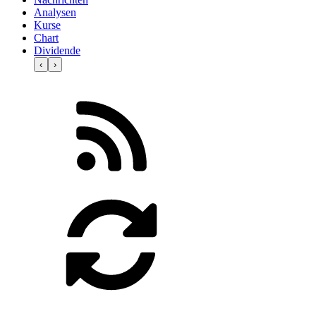
Analysen
Kurse
Chart
Dividende
‹
›