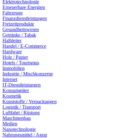
Elektrotechnologie
Erneuerbare Energien
Fahrzeuge
Finanzdienstleistungen
Freizeitprodukte
Gesundheitswesen
Getränke / Tabak
Halbleiter
Handel / E-Commerce
Hardware
Holz / Papier
Hotels / Tourismus
Immobilien
Industrie / Mischkonzerne
Internet
IT-Dienstleistungen
Konsumgüter
Kosmetik
Kunststoffe / Verpackungen
Logistik / Transport
Luftfahrt / Rüstung
Maschinenbau
Medien
Nanotechnologie
Nahrungsmittel / Agrar