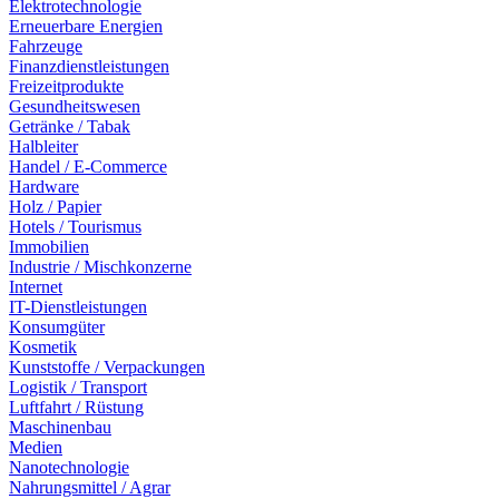
Elektrotechnologie
Erneuerbare Energien
Fahrzeuge
Finanzdienstleistungen
Freizeitprodukte
Gesundheitswesen
Getränke / Tabak
Halbleiter
Handel / E-Commerce
Hardware
Holz / Papier
Hotels / Tourismus
Immobilien
Industrie / Mischkonzerne
Internet
IT-Dienstleistungen
Konsumgüter
Kosmetik
Kunststoffe / Verpackungen
Logistik / Transport
Luftfahrt / Rüstung
Maschinenbau
Medien
Nanotechnologie
Nahrungsmittel / Agrar