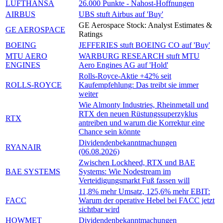
LUFTHANSA
26.000 Punkte - Nahost-Hoffnungen
AIRBUS
UBS stuft Airbus auf 'Buy'
GE Aerospace Stock: Analyst Estimates &
GE AEROSPACE
Ratings
BOEING
JEFFERIES stuft BOEING CO auf 'Buy'
MTU AERO
WARBURG RESEARCH stuft MTU
ENGINES
Aero Engines AG auf 'Hold'
Rolls-Royce-Aktie +42% seit
ROLLS-ROYCE
Kaufempfehlung: Das treibt sie immer
weiter
Wie Almonty Industries, Rheinmetall und
RTX den neuen Rüstungssuperzyklus
RTX
antreiben und warum die Korrektur eine
Chance sein könnte
Dividendenbekanntmachungen
RYANAIR
(06.08.2026)
Zwischen Lockheed, RTX und BAE
BAE SYSTEMS
Systems: Wie Nodestream im
Verteidigungsmarkt Fuß fassen will
11,8% mehr Umsatz, 125,6% mehr EBIT:
FACC
Warum der operative Hebel bei FACC jetzt
sichtbar wird
HOWMET
Dividendenbekanntmachungen