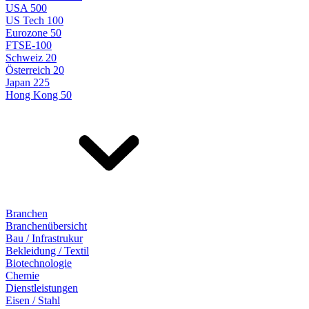
USA 500
US Tech 100
Eurozone 50
FTSE-100
Schweiz 20
Österreich 20
Japan 225
Hong Kong 50
Branchen
Branchenübersicht
Bau / Infrastrukur
Bekleidung / Textil
Biotechnologie
Chemie
Dienstleistungen
Eisen / Stahl