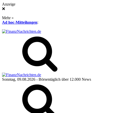
Anzeige
❌
Mehr »
Ad hoc-Mitteilungen
:
Sonntag, 09.08.2026
- Börsentäglich über 12.000 News