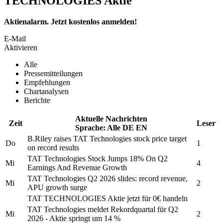
TECHNOLOGIES Aktie
Aktienalarm. Jetzt kostenlos anmelden!
E-Mail
Aktivieren
Alle
Pressemitteilungen
Empfehlungen
Chartanalysen
Berichte
Aktuelle Nachrichten
Zeit
Leser
Sprache:
Alle
DE
EN
B.Riley raises
TAT Technologies
stock price target
Do
1
on record results
TAT Technologies
Stock Jumps 18% On Q2
Mi
4
Earnings And Revenue Growth
TAT Technologies
Q2 2026 slides: record revenue,
Mi
2
APU growth surge
TAT TECHNOLOGIES
Aktie jetzt für 0€ handeln
TAT Technologies
meldet Rekordquartal für Q2
Mi
2
2026 - Aktie springt um 14 %