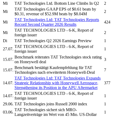
Mi
TAT Technologies Ltd.
Bottom Line Climbs In Q2
2
TAT Technologies
GAAP EPS of $0.61 beats by
Mi
2
$0.31, revenue of $52.9M beats by $8.04M
TAT Technologies Ltd:
TAT Technologies
Reports
Mi
424
Record Second Quarter 2026 Results
TAT TECHNOLOGIES LTD
- 6-K, Report of
Mi
2
foreign issuer
Di
TAT Technologies
Q2 2026 Earnings Preview
1
TAT TECHNOLOGIES LTD
- 6-K, Report of
27.07.
1
foreign issuer
Benchmark reiterates
TAT Technologies
stock rating
15.07.
3
on Honeywell deal
Benchmark bestätigt Kaufempfehlung für
TAT
15.07.
7
Technologies
nach erweitertem Honeywell-Deal
TAT Technologies Ltd:
TAT Technologies
Expands
14.07.
Strategic Relationship with Honeywell Aerospace,
377
Strengthening its Position in the APU Aftermarket
TAT TECHNOLOGIES LTD
- 6-K, Report of
14.07.
1
foreign issuer
29.06.
TAT Technologies
joins Russell 2000 index
1
TAT Technologies
sichert sich MRO-
03.06.
1
Langzeitverträge im Wert von 45 Mio. US-Dollar