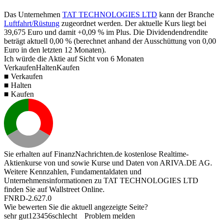
Das Unternehmen
TAT TECHNOLOGIES LTD
kann der Branche
Luftfahrt/Rüstung
zugeordnet werden. Der aktuelle Kurs liegt bei
39,675
Euro und damit
+0,09 %
im Plus. Die Dividendendrendite
beträgt aktuell
0,00 %
(berechnet anhand der Ausschüttung von
0,00
Euro in den letzten 12 Monaten).
Ich würde die Aktie auf Sicht von 6 Monaten
Verkaufen
Halten
Kaufen
■ Verkaufen
■ Halten
■ Kaufen
Sie erhalten auf FinanzNachrichten.de kostenlose Realtime-
Aktienkurse von
und
sowie Kurse und Daten von
ARIVA.DE AG
.
Weitere Kennzahlen, Fundamentaldaten und
Unternehmensinformationen zu TAT TECHNOLOGIES LTD
finden Sie auf
Wallstreet Online
.
FNRD-2.627.0
Wie bewerten Sie die aktuell angezeigte Seite?
sehr gut
1
2
3
4
5
6
schlecht
Problem melden