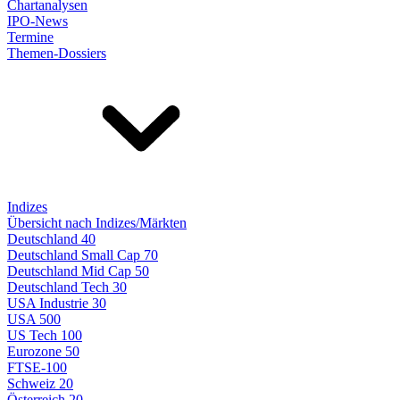
Chartanalysen
IPO-News
Termine
Themen-Dossiers
Indizes
Übersicht nach Indizes/Märkten
Deutschland 40
Deutschland Small Cap 70
Deutschland Mid Cap 50
Deutschland Tech 30
USA Industrie 30
USA 500
US Tech 100
Eurozone 50
FTSE-100
Schweiz 20
Österreich 20