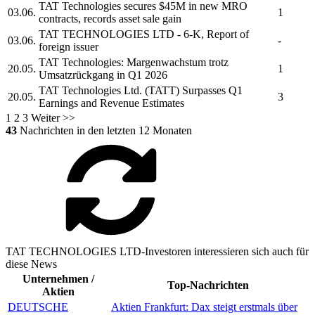
TAT Technologies
secures $45M in new MRO
03.06.
1
contracts, records asset sale gain
TAT TECHNOLOGIES LTD
- 6-K, Report of
03.06.
-
foreign issuer
TAT Technologies:
Margenwachstum trotz
20.05.
1
Umsatzrückgang in Q1 2026
TAT Technologies Ltd.
(TATT) Surpasses Q1
20.05.
3
Earnings and Revenue Estimates
1
2
3
Weiter >>
43
Nachrichten in den letzten 12 Monaten
TAT TECHNOLOGIES LTD-Investoren interessieren sich auch für
diese News
Unternehmen /
Top-Nachrichten
Aktien
DEUTSCHE
Aktien Frankfurt: Dax steigt erstmals über