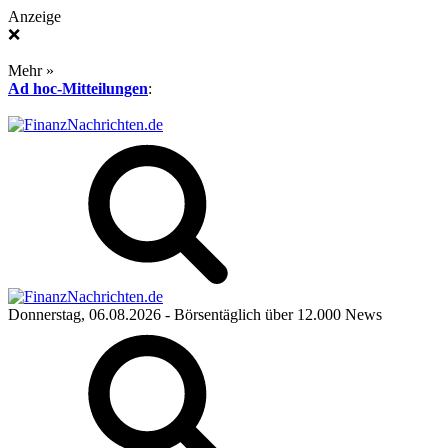
Anzeige
❌
Mehr »
Ad hoc-Mitteilungen
:
Donnerstag, 06.08.2026
- Börsentäglich über 12.000 News