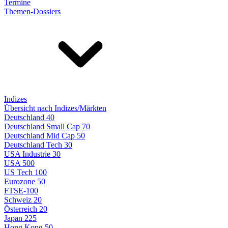
Termine
Themen-Dossiers
Indizes
Übersicht nach Indizes/Märkten
Deutschland 40
Deutschland Small Cap 70
Deutschland Mid Cap 50
Deutschland Tech 30
USA Industrie 30
USA 500
US Tech 100
Eurozone 50
FTSE-100
Schweiz 20
Österreich 20
Japan 225
Hong Kong 50