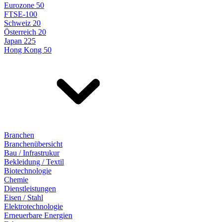
Eurozone 50
FTSE-100
Schweiz 20
Österreich 20
Japan 225
Hong Kong 50
Branchen
Branchenübersicht
Bau / Infrastrukur
Bekleidung / Textil
Biotechnologie
Chemie
Dienstleistungen
Eisen / Stahl
Elektrotechnologie
Erneuerbare Energien