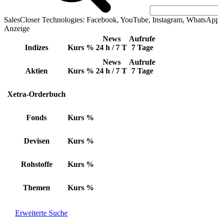
SalesCloser Technologies: Facebook, YouTube, Instagram, WhatsAp
Anzeige
News
Aufrufe
Indizes
Kurs
%
24 h / 7 T
7 Tage
News
Aufrufe
Aktien
Kurs
%
24 h / 7 T
7 Tage
Xetra-Orderbuch
Fonds
Kurs
%
Devisen
Kurs
%
Rohstoffe
Kurs
%
Themen
Kurs
%
Erweiterte Suche