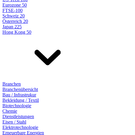
Eurozone 50
FTSE-100
Schweiz 20
Österreich 20
Japan 225
Hong Kong 50
Branchen
Branchenübersicht
Bau / Infrastrukur
Bekleidung / Textil
Biotechnologie
Chemie
Dienstleistungen
Eisen / Stahl
Elektrotechnologie
Erneuerbare Energien