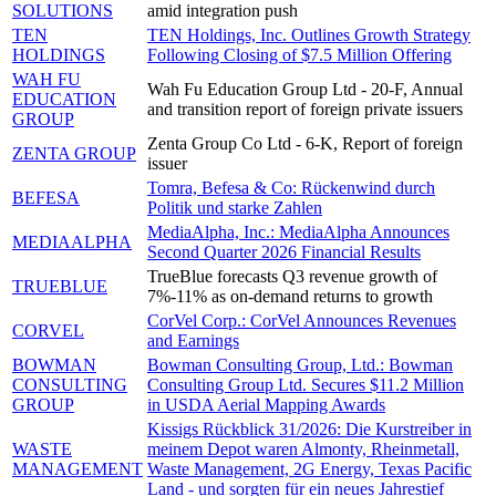
SOLUTIONS
amid integration push
TEN
TEN Holdings, Inc. Outlines Growth Strategy
HOLDINGS
Following Closing of $7.5 Million Offering
WAH FU
Wah Fu Education Group Ltd - 20-F, Annual
EDUCATION
and transition report of foreign private issuers
GROUP
Zenta Group Co Ltd - 6-K, Report of foreign
ZENTA GROUP
issuer
Tomra, Befesa & Co: Rückenwind durch
BEFESA
Politik und starke Zahlen
MediaAlpha, Inc.: MediaAlpha Announces
MEDIAALPHA
Second Quarter 2026 Financial Results
TrueBlue forecasts Q3 revenue growth of
TRUEBLUE
7%-11% as on-demand returns to growth
CorVel Corp.: CorVel Announces Revenues
CORVEL
and Earnings
BOWMAN
Bowman Consulting Group, Ltd.: Bowman
CONSULTING
Consulting Group Ltd. Secures $11.2 Million
GROUP
in USDA Aerial Mapping Awards
Kissigs Rückblick 31/2026: Die Kurstreiber in
WASTE
meinem Depot waren Almonty, Rheinmetall,
MANAGEMENT
Waste Management, 2G Energy, Texas Pacific
Land - und sorgten für ein neues Jahrestief