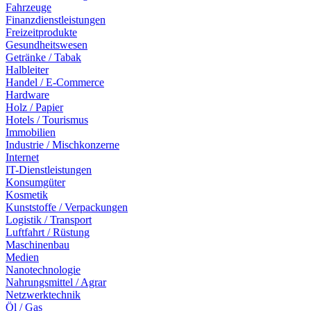
Fahrzeuge
Finanzdienstleistungen
Freizeitprodukte
Gesundheitswesen
Getränke / Tabak
Halbleiter
Handel / E-Commerce
Hardware
Holz / Papier
Hotels / Tourismus
Immobilien
Industrie / Mischkonzerne
Internet
IT-Dienstleistungen
Konsumgüter
Kosmetik
Kunststoffe / Verpackungen
Logistik / Transport
Luftfahrt / Rüstung
Maschinenbau
Medien
Nanotechnologie
Nahrungsmittel / Agrar
Netzwerktechnik
Öl / Gas