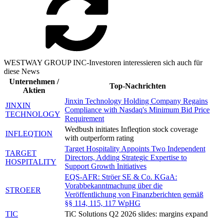
WESTWAY GROUP INC-Investoren interessieren sich auch für
diese News
Unternehmen /
Top-Nachrichten
Aktien
Jinxin Technology Holding Company Regains
JINXIN
Compliance with Nasdaq's Minimum Bid Price
TECHNOLOGY
Requirement
Wedbush initiates Infleqtion stock coverage
INFLEQTION
with outperform rating
Target Hospitality Appoints Two Independent
TARGET
Directors, Adding Strategic Expertise to
HOSPITALITY
Support Growth Initiatives
EQS-AFR: Ströer SE & Co. KGaA:
Vorabbekanntmachung über die
STROEER
Veröffentlichung von Finanzberichten gemäß
§§ 114, 115, 117 WpHG
TIC
TiC Solutions Q2 2026 slides: margins expand