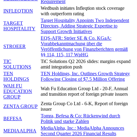
Requirement
Wedbush initiates Infleqtion stock coverage
INFLEQTION
with outperform rating
Target Hospitality Appoints Two Independent
TARGET
Directors, Adding Strategic Expertise to
HOSPITALITY
Support Growth Initiatives
EQS-AFR: Ströer SE & Co. KGaA:
Vorabbekanntmachung über die
STROEER
Veröffentlichung von Finanzberichten gemäß
§§ 114, 115, 117 WpHG
TIC
TiC Solutions Q2 2026 slides: margins expand
SOLUTIONS
amid integration push
TEN
TEN Holdings, Inc. Outlines Growth Strategy
HOLDINGS
Following Closing of $7.5 Million Offering
WAH FU
Wah Fu Education Group Ltd - 20-F, Annual
EDUCATION
and transition report of foreign private issuers
GROUP
Zenta Group Co Ltd - 6-K, Report of foreign
ZENTA GROUP
issuer
Tomra, Befesa & Co: Rückenwind durch
BEFESA
Politik und starke Zahlen
MediaAlpha, Inc.: MediaAlpha Announces
MEDIAALPHA
Second Quarter 2026 Financial Results