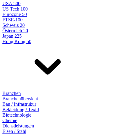
USA 500
US Tech 100
Eurozone 50
FTSE-100
Schweiz 20
Österreich 20
Japan 225
Hong Kong 50
Branchen
Branchenübersicht
Bau / Infrastrukur
Bekleidung / Textil
Biotechnologie
Chemie
Dienstleistungen
Eisen / Stahl