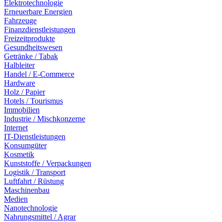
Elektrotechnologie
Erneuerbare Energien
Fahrzeuge
Finanzdienstleistungen
Freizeitprodukte
Gesundheitswesen
Getränke / Tabak
Halbleiter
Handel / E-Commerce
Hardware
Holz / Papier
Hotels / Tourismus
Immobilien
Industrie / Mischkonzerne
Internet
IT-Dienstleistungen
Konsumgüter
Kosmetik
Kunststoffe / Verpackungen
Logistik / Transport
Luftfahrt / Rüstung
Maschinenbau
Medien
Nanotechnologie
Nahrungsmittel / Agrar