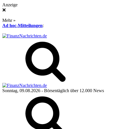
Anzeige
❌
Mehr »
Ad hoc-Mitteilungen
:
Sonntag, 09.08.2026
- Börsentäglich über 12.000 News