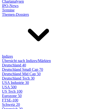
Chartanalysen
IPO-News
Termine
Themen-Dossiers
Indizes
Übersicht nach Indizes/Märkten
Deutschland 40
Deutschland Small Cap 70
Deutschland Mid Cap 50
Deutschland Tech 30
USA Industrie 30
USA 500
US Tech 100
Eurozone 50
FTSE-100
Schweiz 20
Österreich 20