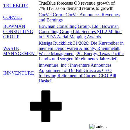
TrueBlue forecasts Q3 revenue growth of
TRUEBLUE
7%-11% as on-demand returns to growth
CorVel Corp.: CorVel Announces Revenues
CORVEL
and Earnings
BOWMAN
Bowman Consulting Group, Ltd.: Bowman
CONSULTING
Consulting Group Ltd. Secures $11.2 Million
GROUP
in USDA Aerial Mapping Awards
Kissigs Rückblick 31/2026: Die Kurstreiber in
WASTE
meinem Depot waren Almonty, Rheinmetall,
MANAGEMENT
Waste Management, 2G Energy, Texas Pacific
Land - und sorgten für ein neues Jahrestief
Innventure, Inc.: Innventure Announces
Appointment of Dr. Bill Grieco as CEO
INNVENTURE
following Retirement of Current CEO Bill
Haskell