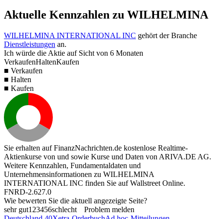
Aktuelle Kennzahlen zu WILHELMINA
WILHELMINA INTERNATIONAL INC
gehört der Branche
Dienstleistungen
an.
Ich würde die Aktie auf Sicht von 6 Monaten
Verkaufen
Halten
Kaufen
■ Verkaufen
■ Halten
■ Kaufen
Sie erhalten auf FinanzNachrichten.de kostenlose Realtime-
Aktienkurse von
und
sowie Kurse und Daten von
ARIVA.DE AG
.
Weitere Kennzahlen, Fundamentaldaten und
Unternehmensinformationen zu WILHELMINA
INTERNATIONAL INC finden Sie auf
Wallstreet Online
.
FNRD-2.627.0
Wie bewerten Sie die aktuell angezeigte Seite?
sehr gut
1
2
3
4
5
6
schlecht
Problem melden
Deutschland 40
Xetra-Orderbuch
Ad hoc-Mitteilungen