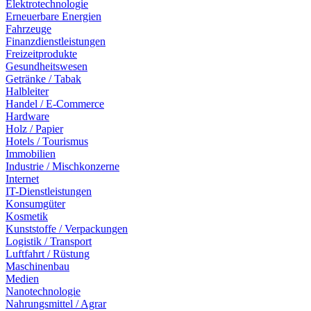
Elektrotechnologie
Erneuerbare Energien
Fahrzeuge
Finanzdienstleistungen
Freizeitprodukte
Gesundheitswesen
Getränke / Tabak
Halbleiter
Handel / E-Commerce
Hardware
Holz / Papier
Hotels / Tourismus
Immobilien
Industrie / Mischkonzerne
Internet
IT-Dienstleistungen
Konsumgüter
Kosmetik
Kunststoffe / Verpackungen
Logistik / Transport
Luftfahrt / Rüstung
Maschinenbau
Medien
Nanotechnologie
Nahrungsmittel / Agrar