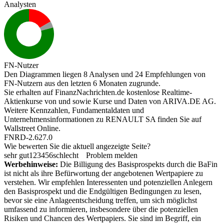
Analysten
FN-Nutzer
Den Diagrammen liegen 8 Analysen und 24 Empfehlungen von
FN-Nutzern aus den letzten 6 Monaten zugrunde.
Sie erhalten auf FinanzNachrichten.de kostenlose Realtime-
Aktienkurse von
und
sowie Kurse und Daten von
ARIVA.DE AG
.
Weitere Kennzahlen, Fundamentaldaten und
Unternehmensinformationen zu RENAULT SA finden Sie auf
Wallstreet Online
.
FNRD-2.627.0
Wie bewerten Sie die aktuell angezeigte Seite?
sehr gut
1
2
3
4
5
6
schlecht
Problem melden
Werbehinweise:
Die Billigung des Basisprospekts durch die BaFin
ist nicht als ihre Befürwortung der angebotenen Wertpapiere zu
verstehen. Wir empfehlen Interessenten und potenziellen Anlegern
den Basisprospekt und die Endgültigen Bedingungen zu lesen,
bevor sie eine Anlageentscheidung treffen, um sich möglichst
umfassend zu informieren, insbesondere über die potenziellen
Risiken und Chancen des Wertpapiers. Sie sind im Begriff, ein