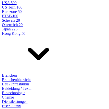
USA 500
US Tech 100
Eurozone 50
FTSE-100
Schweiz 20
Österreich 20
Japan 225
Hong Kong 50
Branchen
Branchenübersicht
Bau / Infrastrukur
Bekleidung / Textil
Biotechnologie
Chemie
Dienstleistungen
Eisen / Stahl