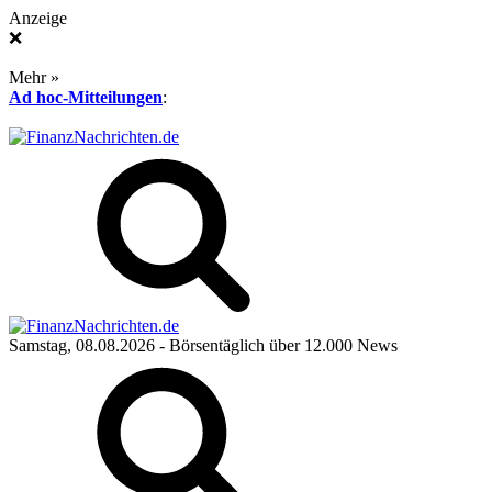
Anzeige
❌
Mehr »
Ad hoc-Mitteilungen
:
Samstag, 08.08.2026
- Börsentäglich über 12.000 News