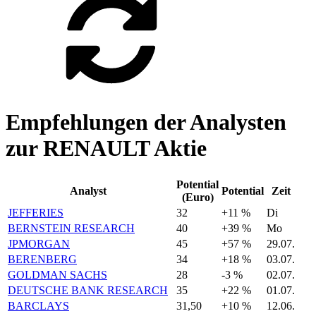
Empfehlungen der Analysten
zur RENAULT Aktie
Potential
Analyst
Potential
Zeit
(Euro)
JEFFERIES
32
+11 %
Di
BERNSTEIN RESEARCH
40
+39 %
Mo
JPMORGAN
45
+57 %
29.07.
BERENBERG
34
+18 %
03.07.
GOLDMAN SACHS
28
-3 %
02.07.
DEUTSCHE BANK RESEARCH
35
+22 %
01.07.
BARCLAYS
31,50
+10 %
12.06.