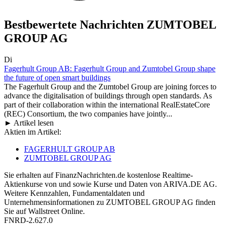
Bestbewertete Nachrichten ZUMTOBEL
GROUP AG
Di
Fagerhult Group AB: Fagerhult Group and Zumtobel Group shape
the future of open smart buildings
The Fagerhult Group and the Zumtobel Group are joining forces to
advance the digitalisation of buildings through open standards. As
part of their collaboration within the international RealEstateCore
(REC) Consortium, the two companies have jointly...
► Artikel lesen
Aktien im Artikel:
FAGERHULT GROUP AB
ZUMTOBEL GROUP AG
Sie erhalten auf FinanzNachrichten.de kostenlose Realtime-
Aktienkurse von
und
sowie Kurse und Daten von
ARIVA.DE AG
.
Weitere Kennzahlen, Fundamentaldaten und
Unternehmensinformationen zu ZUMTOBEL GROUP AG finden
Sie auf
Wallstreet Online
.
FNRD-2.627.0