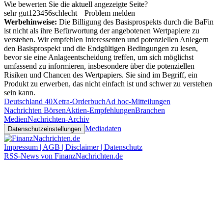
Wie bewerten Sie die aktuell angezeigte Seite?
sehr gut
1
2
3
4
5
6
schlecht
Problem melden
Werbehinweise:
Die Billigung des Basisprospekts durch die BaFin
ist nicht als ihre Befürwortung der angebotenen Wertpapiere zu
verstehen. Wir empfehlen Interessenten und potenziellen Anlegern
den Basisprospekt und die Endgültigen Bedingungen zu lesen,
bevor sie eine Anlageentscheidung treffen, um sich möglichst
umfassend zu informieren, insbesondere über die potenziellen
Risiken und Chancen des Wertpapiers. Sie sind im Begriff, ein
Produkt zu erwerben, das nicht einfach ist und schwer zu verstehen
sein kann.
Deutschland 40
Xetra-Orderbuch
Ad hoc-Mitteilungen
Nachrichten Börsen
Aktien-Empfehlungen
Branchen
Medien
Nachrichten-Archiv
Mediadaten
Datenschutzeinstellungen
Impressum | AGB | Disclaimer | Datenschutz
RSS-News von FinanzNachrichten.de