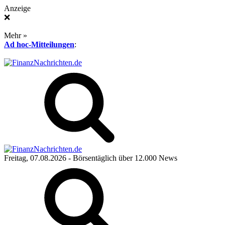
Anzeige
❌
Mehr »
Ad hoc-Mitteilungen
:
Freitag, 07.08.2026
- Börsentäglich über 12.000 News