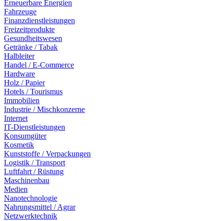
Erneuerbare Energien
Fahrzeuge
Finanzdienstleistungen
Freizeitprodukte
Gesundheitswesen
Getränke / Tabak
Halbleiter
Handel / E-Commerce
Hardware
Holz / Papier
Hotels / Tourismus
Immobilien
Industrie / Mischkonzerne
Internet
IT-Dienstleistungen
Konsumgüter
Kosmetik
Kunststoffe / Verpackungen
Logistik / Transport
Luftfahrt / Rüstung
Maschinenbau
Medien
Nanotechnologie
Nahrungsmittel / Agrar
Netzwerktechnik