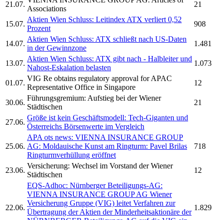
21.07.
21
Associations
Aktien Wien Schluss: Leitindex ATX verliert 0,52
15.07.
908
Prozent
Aktien Wien Schluss: ATX schließt nach US-Daten
14.07.
1.481
in der Gewinnzone
Aktien Wien Schluss: ATX gibt nach - Halbleiter und
13.07.
1.073
Nahost-Eskalation belasten
VIG
Re obtains regulatory approval for APAC
01.07.
12
Representative Office in Singapore
Führungsgremium: Aufstieg bei der
Wiener
30.06.
21
Städtischen
Größe ist kein Geschäftsmodell: Tech-Giganten und
27.06.
Österreichs Börsenwerte im Vergleich
APA ots news:
VIENNA INSURANCE GROUP
25.06.
AG:
Moldauische Kunst am Ringturm: Pavel Brilas
718
Ringturmverhüllung eröffnet
Versicherung: Wechsel im Vorstand der
Wiener
23.06.
12
Städtischen
EQS-Adhoc: Nürnberger Beteiligungs-AG:
VIENNA INSURANCE GROUP AG Wiener
Versicherung Gruppe
(VIG) leitet Verfahren zur
22.06.
1.829
Übertragung der Aktien der Minderheitsaktionäre der