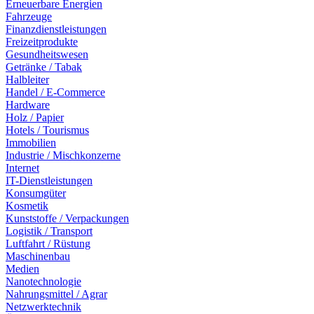
Erneuerbare Energien
Fahrzeuge
Finanzdienstleistungen
Freizeitprodukte
Gesundheitswesen
Getränke / Tabak
Halbleiter
Handel / E-Commerce
Hardware
Holz / Papier
Hotels / Tourismus
Immobilien
Industrie / Mischkonzerne
Internet
IT-Dienstleistungen
Konsumgüter
Kosmetik
Kunststoffe / Verpackungen
Logistik / Transport
Luftfahrt / Rüstung
Maschinenbau
Medien
Nanotechnologie
Nahrungsmittel / Agrar
Netzwerktechnik