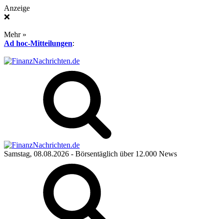
Anzeige
❌
Mehr »
Ad hoc-Mitteilungen
:
Samstag, 08.08.2026
- Börsentäglich über 12.000 News