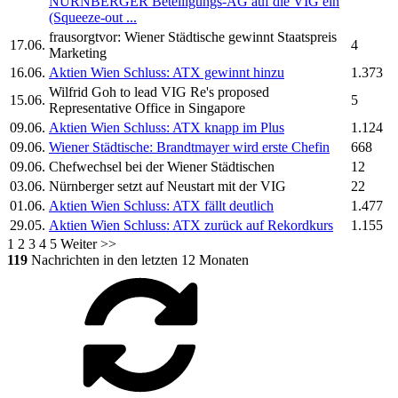
NÜRNBERGER Beteiligungs-AG auf die
VIG
ein
(Squeeze-out ...
frausorgtvor:
Wiener Städtische
gewinnt Staatspreis
17.06.
4
Marketing
16.06.
Aktien Wien Schluss: ATX gewinnt hinzu
1.373
Wilfrid Goh to lead
VIG
Re's proposed
15.06.
5
Representative Office in Singapore
09.06.
Aktien Wien Schluss: ATX knapp im Plus
1.124
09.06.
Wiener Städtische:
Brandtmayer wird erste Chefin
668
09.06.
Chefwechsel bei der
Wiener Städtischen
12
03.06.
Nürnberger setzt auf Neustart mit der
VIG
22
01.06.
Aktien Wien Schluss: ATX fällt deutlich
1.477
29.05.
Aktien Wien Schluss: ATX zurück auf Rekordkurs
1.155
1
2
3
4
5
Weiter >>
119
Nachrichten in den letzten 12 Monaten