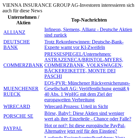
VIENNA INSURANCE GROUP AG-Investoren interessieren sich
auch für diese News
Unternehmen /
Top-Nachrichten
Aktien
Infineon, Siemens, Allianz - Deutsche Aktien
ALLIANZ
sind zurück
DEUTSCHE
Trotz Rekordgewinnen: Deutsche-Bank-
BANK
Experte warnt vor KI-Zweifeln
PRESSESPIEGEL/Unternehmen:
ASTRAZENECA/BRISTOL-MYERS,
COMMERZBANK
COMMERZBANK, VOLKSWAGEN,
BÄCKEREIKETTE, MONTE DEI
PASCHI
EQS-PVR: Münchener Rückversicherungs-
MUENCHENER
Gesellschaft AG: Veröffentlichung gemäß §
RUECK
40 Abs. 1 WpHG mit dem Ziel der
europaweiten Verbreitung
WIRECARD
Wirecard-Prozess: Urteil in Sicht
Börse, Baby!: Diese Aktien sind weniger
PORSCHE SE
wert als ihre Einzelteile - Chance oder Falle?
Hot or not?: Ist diese europäische PayPal-
PAYPAL
Alternative jetzt reif für den Einstieg?
Laufende Fusionskontrollverfahren: Vega