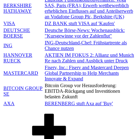
BERKSHIRE
SAS, Paris (FRA); Erwerb wettbewerblich
HATHAWAY
erheblichen Einflusses auf und Anteilserwerb
an Vodafone Group Plc, Berkshire (UK)
VISA
DZ BANK stuft VISA auf 'Kaufen'
DEUTSCHE
Deutsche Börse-News: Wochenausblick:
BOERSE
"Kursgewinne vor der Zahlenflut"
ING-Deutschland-Chef: Frühstartrente als
ING
Chance nutzen
HANNOVER
AKTIEN IM FOKUS 2: Allianz und Munich
RUECK
Re nach Zahlen und Ausblick unter Druck
Fiserv, Inc.: Fiserv and Mastercard Deepen
MASTERCARD
Global Partnership to Help Merchants
Innovate & Expand
Bitcoin Group vor Herausforderung:
BITCOIN GROUP
EBITDA-Rückgang und Investitionen
SE
belasten Zukunft
AXA
BERENBERG stuft Axa auf 'Buy'