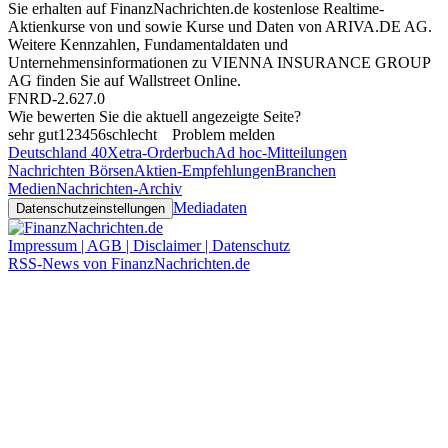
Sie erhalten auf FinanzNachrichten.de kostenlose Realtime-
Aktienkurse von
und
sowie Kurse und Daten von
ARIVA.DE AG
.
Weitere Kennzahlen, Fundamentaldaten und
Unternehmensinformationen zu VIENNA INSURANCE GROUP
AG finden Sie auf
Wallstreet Online
.
FNRD-2.627.0
Wie bewerten Sie die aktuell angezeigte Seite?
sehr gut
1
2
3
4
5
6
schlecht
Problem melden
Deutschland 40
Xetra-Orderbuch
Ad hoc-Mitteilungen
Nachrichten Börsen
Aktien-Empfehlungen
Branchen
Medien
Nachrichten-Archiv
Mediadaten
Datenschutzeinstellungen
Impressum | AGB | Disclaimer | Datenschutz
RSS-News von FinanzNachrichten.de