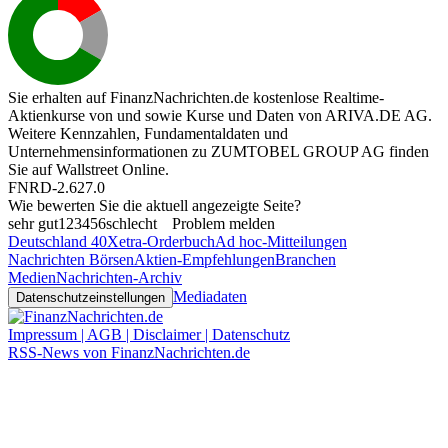
Sie erhalten auf FinanzNachrichten.de kostenlose Realtime-
Aktienkurse von
und
sowie Kurse und Daten von
ARIVA.DE AG
.
Weitere Kennzahlen, Fundamentaldaten und
Unternehmensinformationen zu ZUMTOBEL GROUP AG finden
Sie auf
Wallstreet Online
.
FNRD-2.627.0
Wie bewerten Sie die aktuell angezeigte Seite?
sehr gut
1
2
3
4
5
6
schlecht
Problem melden
Deutschland 40
Xetra-Orderbuch
Ad hoc-Mitteilungen
Nachrichten Börsen
Aktien-Empfehlungen
Branchen
Medien
Nachrichten-Archiv
Mediadaten
Datenschutzeinstellungen
Impressum | AGB | Disclaimer | Datenschutz
RSS-News von FinanzNachrichten.de