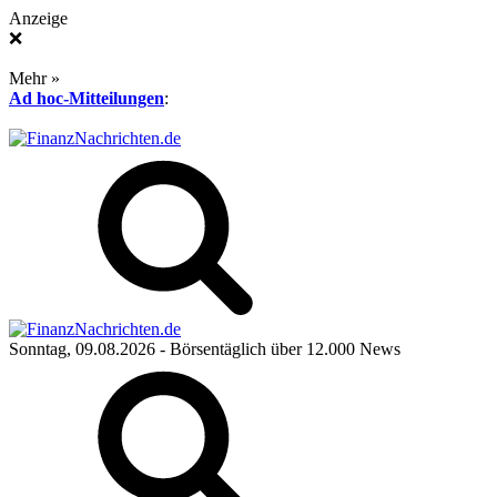
Anzeige
❌
Mehr »
Ad hoc-Mitteilungen
:
Sonntag, 09.08.2026
- Börsentäglich über 12.000 News