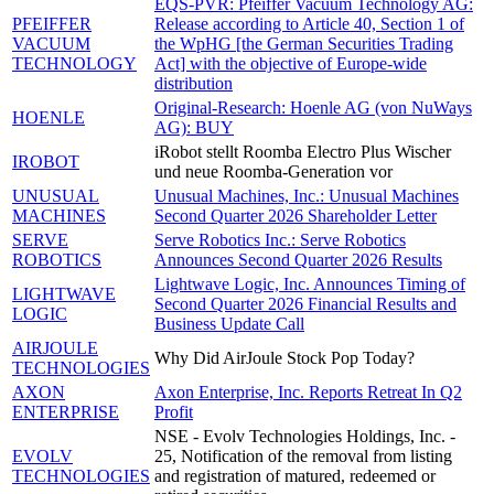
EQS-PVR: Pfeiffer Vacuum Technology AG:
PFEIFFER
Release according to Article 40, Section 1 of
VACUUM
the WpHG [the German Securities Trading
TECHNOLOGY
Act] with the objective of Europe-wide
distribution
Original-Research: Hoenle AG (von NuWays
HOENLE
AG): BUY
iRobot stellt Roomba Electro Plus Wischer
IROBOT
und neue Roomba-Generation vor
UNUSUAL
Unusual Machines, Inc.: Unusual Machines
MACHINES
Second Quarter 2026 Shareholder Letter
SERVE
Serve Robotics Inc.: Serve Robotics
ROBOTICS
Announces Second Quarter 2026 Results
Lightwave Logic, Inc. Announces Timing of
LIGHTWAVE
Second Quarter 2026 Financial Results and
LOGIC
Business Update Call
AIRJOULE
Why Did AirJoule Stock Pop Today?
TECHNOLOGIES
AXON
Axon Enterprise, Inc. Reports Retreat In Q2
ENTERPRISE
Profit
NSE - Evolv Technologies Holdings, Inc. -
EVOLV
25, Notification of the removal from listing
TECHNOLOGIES
and registration of matured, redeemed or