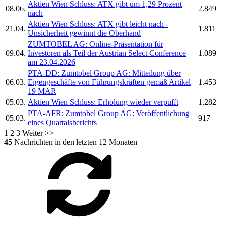
Aktien Wien Schluss: ATX gibt um 1,29 Prozent
08.06.
2.849
nach
Aktien Wien Schluss: ATX gibt leicht nach -
21.04.
1.811
Unsicherheit gewinnt die Oberhand
ZUMTOBEL AG:
Online-Präsentation für
09.04.
Investoren als Teil der Austrian Select Conference
1.089
am 23.04.2026
PTA-DD:
Zumtobel Group AG:
Mitteilung über
06.03.
Eigengeschäfte von Führungskräften gemäß Artikel
1.453
19 MAR
05.03.
Aktien Wien Schluss: Erholung wieder verpufft
1.282
PTA-AFR:
Zumtobel Group AG:
Veröffentlichung
05.03.
917
eines Quartalsberichts
1
2
3
Weiter >>
45
Nachrichten in den letzten 12 Monaten