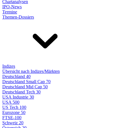
Chartanalysen
IPO-News
Termine
Themen-Dossiers
Indizes
Übersicht nach Indizes/Märkten
Deutschland 40
Deutschland Small Cap 70
Deutschland Mid Cap 50
Deutschland Tech 30
USA Industrie 30
USA 500
US Tech 100
Eurozone 50
FTSE-100
Schweiz 20
Österreich 20