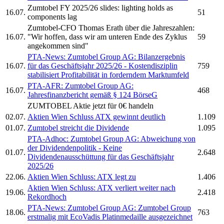
Zumtobel
FY 2025/26 slides: lighting holds as
16.07.
51
components lag
Zumtobel-
CFO Thomas Erath über die Jahreszahlen:
16.07.
"Wir hoffen, dass wir am unteren Ende des Zyklus
59
angekommen sind"
PTA-News:
Zumtobel Group AG:
Bilanzergebnis
16.07.
für das Geschäftsjahr 2025/26 - Kostendisziplin
759
stabilisiert Profitabilität in forderndem Marktumfeld
PTA-AFR:
Zumtobel Group AG:
16.07.
468
Jahresfinanzbericht gemäß § 124 BörseG
ZUMTOBEL
Aktie jetzt für 0€ handeln
02.07.
Aktien Wien Schluss ATX gewinnt deutlich
1.109
01.07.
Zumtobel
streicht die Dividende
1.095
PTA-Adhoc:
Zumtobel Group AG:
Abweichung von
der Dividendenpolitik - Keine
01.07.
2.648
Dividendenausschüttung für das Geschäftsjahr
2025/26
22.06.
Aktien Wien Schluss: ATX legt zu
1.406
Aktien Wien Schluss: ATX verliert weiter nach
19.06.
2.418
Rekordhoch
PTA-News:
Zumtobel Group AG:
Zumtobel Group
18.06.
763
erstmalig mit EcoVadis Platinmedaille ausgezeichnet