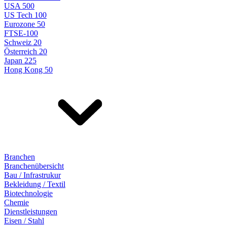
USA 500
US Tech 100
Eurozone 50
FTSE-100
Schweiz 20
Österreich 20
Japan 225
Hong Kong 50
Branchen
Branchenübersicht
Bau / Infrastrukur
Bekleidung / Textil
Biotechnologie
Chemie
Dienstleistungen
Eisen / Stahl