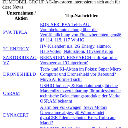
ZUMTOBEL GROUP AG-Investoren interessieren sich auch für
diese News
Unternehmen /
Top-Nachrichten
Aktien
EQS-AFR: PVA TePla AG:
Vorabbekanntmachung über die
PVA TEPLA
Veröffentlichung von Finanzberichten gemäß
§§ 114, 115, 117 WpHG
HV-Kalender: u.a. 2G Energy, elumeo,
2G ENERGY
HausVorteil, Naturstrom, ThyssenKrupp
SARTORIUS AG
BERNSTEIN RESEARCH stuft Sartorius
VZ
Vorzuege auf 'Outperform'
Tech- und KI-Aktien im Fokus: Super Micro
DRONESHIELD
Computer und Droneshield vor Rebound?
Miivo AI formiert sich!
USHIO Industry & Entertainment gibt eine
Markenlizenzvereinbarung für professionelle
OSRAM
technische Beleuchtungsprodukte der Marke
OSRAM bekannt
Alarm bei Volkswagen, Steyr Motors
Übernahme abgesagt! Wann zündet
DYNACERT
dynaCERT den ersehnten Kurs-Turbo am
Markt?