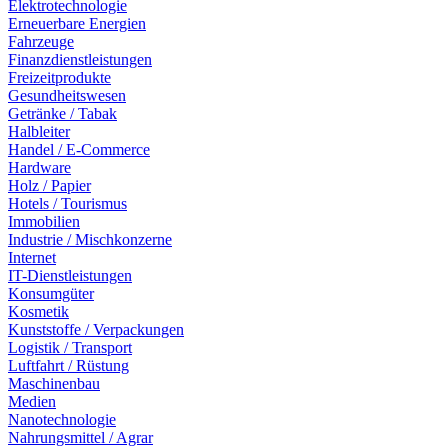
Elektrotechnologie
Erneuerbare Energien
Fahrzeuge
Finanzdienstleistungen
Freizeitprodukte
Gesundheitswesen
Getränke / Tabak
Halbleiter
Handel / E-Commerce
Hardware
Holz / Papier
Hotels / Tourismus
Immobilien
Industrie / Mischkonzerne
Internet
IT-Dienstleistungen
Konsumgüter
Kosmetik
Kunststoffe / Verpackungen
Logistik / Transport
Luftfahrt / Rüstung
Maschinenbau
Medien
Nanotechnologie
Nahrungsmittel / Agrar