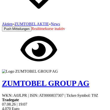
Aktien
»
ZUMTOBEL AKTIE
»
News
Realtimekurse inaktiv
Push Mitteilungen
ZUMTOBEL GROUP AG
WKN: A0JLPR
|
ISIN: AT0000837307
|
Ticker-Symbol: T9Z
Tradegate
07.08.26
|
19:07
4,070
Euro