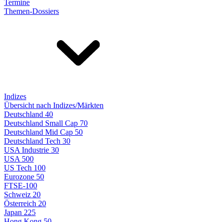
Termine
Themen-Dossiers
Indizes
Übersicht nach Indizes/Märkten
Deutschland 40
Deutschland Small Cap 70
Deutschland Mid Cap 50
Deutschland Tech 30
USA Industrie 30
USA 500
US Tech 100
Eurozone 50
FTSE-100
Schweiz 20
Österreich 20
Japan 225
Hong Kong 50