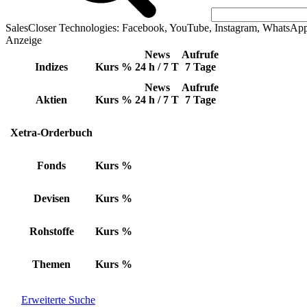
SalesCloser Technologies: Facebook, YouTube, Instagram, WhatsAp
Anzeige
News
Aufrufe
Indizes
Kurs
%
24 h / 7 T
7 Tage
News
Aufrufe
Aktien
Kurs
%
24 h / 7 T
7 Tage
Xetra-Orderbuch
Fonds
Kurs
%
Devisen
Kurs
%
Rohstoffe
Kurs
%
Themen
Kurs
%
Erweiterte Suche