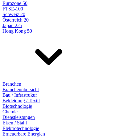
Eurozone 50
FTSE-100
Schweiz 20
Österreich 20
Japan 225
Hong Kong 50
Branchen
Branchenübersicht
Bau / Infrastrukur
Bekleidung / Textil
Biotechnologie
Chemie
Dienstleistungen
Eisen / Stahl
Elektrotechnologie
Erneuerbare Energien