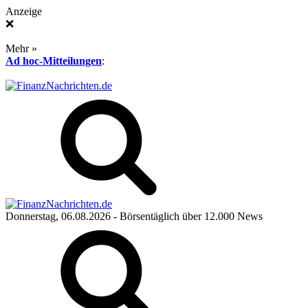
Anzeige
❌
Mehr »
Ad hoc-Mitteilungen
:
Donnerstag, 06.08.2026
- Börsentäglich über 12.000 News