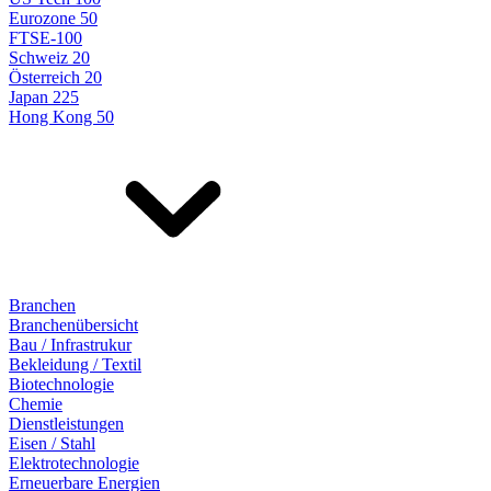
Eurozone 50
FTSE-100
Schweiz 20
Österreich 20
Japan 225
Hong Kong 50
Branchen
Branchenübersicht
Bau / Infrastrukur
Bekleidung / Textil
Biotechnologie
Chemie
Dienstleistungen
Eisen / Stahl
Elektrotechnologie
Erneuerbare Energien