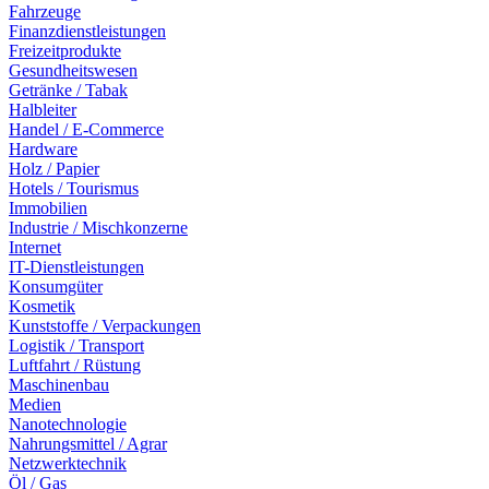
Fahrzeuge
Finanzdienstleistungen
Freizeitprodukte
Gesundheitswesen
Getränke / Tabak
Halbleiter
Handel / E-Commerce
Hardware
Holz / Papier
Hotels / Tourismus
Immobilien
Industrie / Mischkonzerne
Internet
IT-Dienstleistungen
Konsumgüter
Kosmetik
Kunststoffe / Verpackungen
Logistik / Transport
Luftfahrt / Rüstung
Maschinenbau
Medien
Nanotechnologie
Nahrungsmittel / Agrar
Netzwerktechnik
Öl / Gas