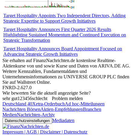
Target Hospitality Appoints Two Independent Directors, Adding
Strategic Expertise to Support Growth Initiatives
Target Hospitality Announces First Quarter 2026 Results
Highlighting Sustained Momentum and Continued Execution on
Strategic Transformation
Target Hospitality Announces Board Appointment Focused on
Advancing Strategic Growth Initiatives
Sie erhalten auf FinanzNachrichten.de kostenlose Realtime-
Aktienkurse von
und
sowie Kurse und Daten von
ARIVA.DE AG
.
Weitere Kennzahlen, Fundamentaldaten und
Unternehmensinformationen zu UNIVERSE GROUP PLC finden
Sie auf
Wallstreet Online
.
FNRD-2.627.0
Wie bewerten Sie die aktuell angezeigte Seite?
sehr gut
1
2
3
4
5
6
schlecht
Problem melden
Deutschland 40
Xetra-Orderbuch
Ad hoc-Mitteilungen
Nachrichten Börsen
Aktien-Empfehlungen
Branchen
Medien
Nachrichten-Archiv
Mediadaten
Datenschutzeinstellungen
Impressum | AGB | Disclaimer | Datenschutz