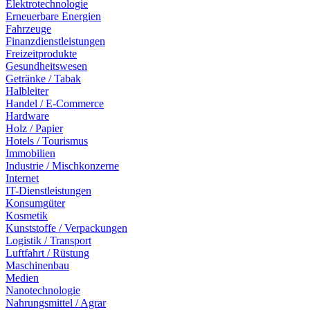
Elektrotechnologie
Erneuerbare Energien
Fahrzeuge
Finanzdienstleistungen
Freizeitprodukte
Gesundheitswesen
Getränke / Tabak
Halbleiter
Handel / E-Commerce
Hardware
Holz / Papier
Hotels / Tourismus
Immobilien
Industrie / Mischkonzerne
Internet
IT-Dienstleistungen
Konsumgüter
Kosmetik
Kunststoffe / Verpackungen
Logistik / Transport
Luftfahrt / Rüstung
Maschinenbau
Medien
Nanotechnologie
Nahrungsmittel / Agrar