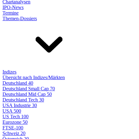
Chartanalysen
IPO-News
Termine
Themen-Dossiers
Indizes
Übersicht nach Indizes/Märkten
Deutschland 40
Deutschland Small Cap 70
Deutschland Mid Cap 50
Deutschland Tech 30
USA Industrie 30
USA 500
US Tech 100
Eurozone 50
FTSE-100
Schweiz 20
Österreich 20