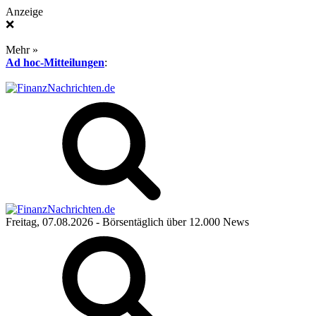
Anzeige
❌
Mehr »
Ad hoc-Mitteilungen
:
Freitag, 07.08.2026
- Börsentäglich über 12.000 News