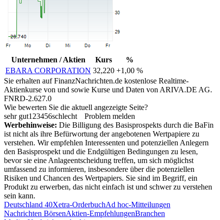
Unternehmen / Aktien
Kurs
%
EBARA CORPORATION
32,220
+1,00 %
Sie erhalten auf FinanzNachrichten.de kostenlose Realtime-
Aktienkurse von
und
sowie Kurse und Daten von
ARIVA.DE AG
.
FNRD-2.627.0
Wie bewerten Sie die aktuell angezeigte Seite?
sehr gut
1
2
3
4
5
6
schlecht
Problem melden
Werbehinweise:
Die Billigung des Basisprospekts durch die BaFin
ist nicht als ihre Befürwortung der angebotenen Wertpapiere zu
verstehen. Wir empfehlen Interessenten und potenziellen Anlegern
den Basisprospekt und die Endgültigen Bedingungen zu lesen,
bevor sie eine Anlageentscheidung treffen, um sich möglichst
umfassend zu informieren, insbesondere über die potenziellen
Risiken und Chancen des Wertpapiers. Sie sind im Begriff, ein
Produkt zu erwerben, das nicht einfach ist und schwer zu verstehen
sein kann.
Deutschland 40
Xetra-Orderbuch
Ad hoc-Mitteilungen
Nachrichten Börsen
Aktien-Empfehlungen
Branchen