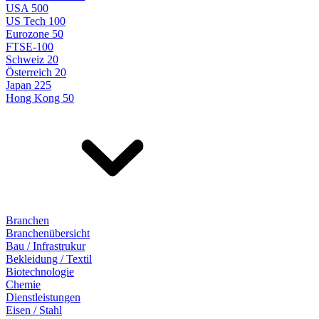
USA 500
US Tech 100
Eurozone 50
FTSE-100
Schweiz 20
Österreich 20
Japan 225
Hong Kong 50
Branchen
Branchenübersicht
Bau / Infrastrukur
Bekleidung / Textil
Biotechnologie
Chemie
Dienstleistungen
Eisen / Stahl