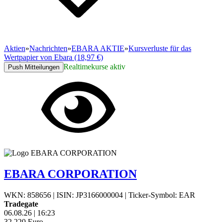
Aktien
»
Nachrichten
»
EBARA AKTIE
»
Kursverluste für das
Wertpapier von Ebara (18,97 €)
Realtimekurse aktiv
Push Mitteilungen
EBARA CORPORATION
WKN: 858656
|
ISIN: JP3166000004
|
Ticker-Symbol: EAR
Tradegate
06.08.26
|
16:23
32,220
Euro