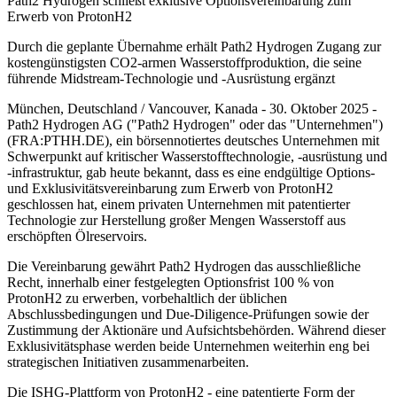
Path2 Hydrogen schließt exklusive Optionsvereinbarung zum
Erwerb von ProtonH2
Durch die geplante Übernahme erhält Path2 Hydrogen Zugang zur
kostengünstigsten CO2-armen Wasserstoffproduktion, die seine
führende Midstream-Technologie und -Ausrüstung ergänzt
München, Deutschland / Vancouver, Kanada - 30. Oktober 2025 -
Path2 Hydrogen AG ("Path2 Hydrogen" oder das "Unternehmen")
(FRA:PTHH.DE), ein börsennotiertes deutsches Unternehmen mit
Schwerpunkt auf kritischer Wasserstofftechnologie, -ausrüstung und
-infrastruktur, gab heute bekannt, dass es eine endgültige Options-
und Exklusivitätsvereinbarung zum Erwerb von ProtonH2
geschlossen hat, einem privaten Unternehmen mit patentierter
Technologie zur Herstellung großer Mengen Wasserstoff aus
erschöpften Ölreservoirs.
Die Vereinbarung gewährt Path2 Hydrogen das ausschließliche
Recht, innerhalb einer festgelegten Optionsfrist 100 % von
ProtonH2 zu erwerben, vorbehaltlich der üblichen
Abschlussbedingungen und Due-Diligence-Prüfungen sowie der
Zustimmung der Aktionäre und Aufsichtsbehörden. Während dieser
Exklusivitätsphase werden beide Unternehmen weiterhin eng bei
strategischen Initiativen zusammenarbeiten.
Die ISHG-Plattform von ProtonH2 - eine patentierte Form der