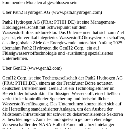
kommenden Monaten abgeschlossen sein.
Über Path2 Hydrogen AG (www.path2hydrogen.com)
Path2 Hydrogen AG (FRA: PTHH.DE) ist eine Management-
Holdinggesellschaft mit Schwerpunkt auf dem
Wasserstoffinfrastruktursektor. Das Unternehmen hat sich zum Ziel
gesetzt, ein vertikal integriertes Wasserstoff-Ökosystem zu schaffen,
das die globalen Ziele der Energiewende unterstützt. Anfang 2025
übernahm Path2 Hydrogen die GenH2 Corp., ein auf
Flüssigwasserstofftechnologie und -ausrüstung spezialisiertes
Unternehmen.
Über GenH2 (www.genh2.com)
GenH2 Corp. ist eine Tochtergesellschaft der Path2 Hydrogen AG
(FRA: PTHH.DE), einem an der Frankfurter Börse notierten
deutschen Unternehmen. GenH2 ist ein Technologieführer im
Bereich der Infrastruktur für flüssigen Wasserstoff, einschließlich
verlustfreier kontrollierter Speicherung und fortschrittlicher
Wasserstoffverflüssigung. Das Unternehmen konzentriert sich auf
die Herstellung standardisierter Anlagen, um den Ausbau der
Midstream-Infrastruktur für schwer zu dekarbonisierende Sektoren
zu beschleunigen. Zum Technologieteam gehören ehemalige
Wissenschaftler der NASA Hall of Fame mit jahrzehntelanger