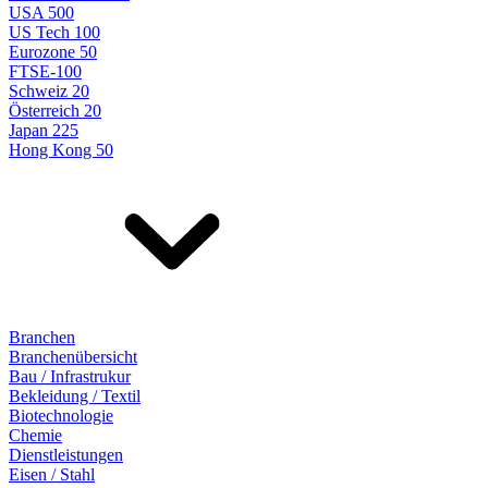
USA 500
US Tech 100
Eurozone 50
FTSE-100
Schweiz 20
Österreich 20
Japan 225
Hong Kong 50
Branchen
Branchenübersicht
Bau / Infrastrukur
Bekleidung / Textil
Biotechnologie
Chemie
Dienstleistungen
Eisen / Stahl