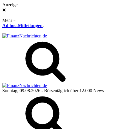
Anzeige
❌
Mehr »
Ad hoc-Mitteilungen
:
Sonntag, 09.08.2026
- Börsentäglich über 12.000 News