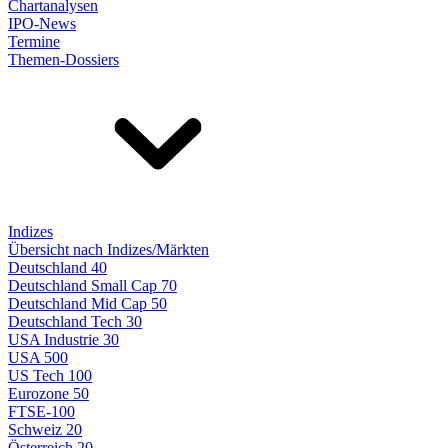
Chartanalysen
IPO-News
Termine
Themen-Dossiers
Indizes
Übersicht nach Indizes/Märkten
Deutschland 40
Deutschland Small Cap 70
Deutschland Mid Cap 50
Deutschland Tech 30
USA Industrie 30
USA 500
US Tech 100
Eurozone 50
FTSE-100
Schweiz 20
Österreich 20