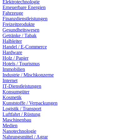
Elektrotechnologie
Erneuerbare Energien
Fahrzeuge
Finanzdienstleistungen
Freizeitprodukte
Gesundheitswesen
Getränke / Tabak
Halbleiter
Handel / E-Commerce
Hardware
Holz / Papier
Hotels / Tourismus
Immobilien
Industrie / Mischkonzerne
Internet
IT-Dienstleistungen
Konsumgüter
Kosmetik
Kunststoffe / Verpackungen
Logistik / Transport
Luftfahrt / Rüstung
Maschinenbau
Medien
Nanotechnologie
Nahrungsmittel / Agrar