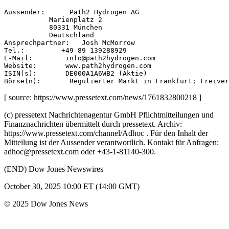
Aussender:      Path2 Hydrogen AG 

           Marienplatz 2 

           80331 München 

           Deutschland 

Ansprechpartner:   Josh McMorrow 

Tel.:         +49 89 139288929 

E-Mail:        info@path2hydrogen.com 

Website:       www.path2hydrogen.com 

ISIN(s):       DE000A1A6WB2 (Aktie) 

[ source: https://www.pressetext.com/news/1761832800218 ]
(c) pressetext Nachrichtenagentur GmbH Pflichtmitteilungen und
Finanznachrichten übermittelt durch pressetext. Archiv:
https://www.pressetext.com/channel/Adhoc . Für den Inhalt der
Mitteilung ist der Aussender verantwortlich. Kontakt für Anfragen:
adhoc@pressetext.com oder +43-1-81140-300.
(END) Dow Jones Newswires
October 30, 2025 10:00 ET (14:00 GMT)
© 2025 Dow Jones News