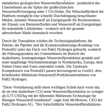
stimulierten geologischen Wasserstoffproduktion - positioniert das
Unternehmen an der Spitze der großtechnischen
Wasserstoffversorgung unter 1 US-Dollar. Die Wirtschaftlichkeit der
Plattform ermöglicht eine schnelle Durchdringung benachbarter
Märkte, darunter Wasserstoff als Energiequelle für Rechenzentren,
der Einsatz von Brennstoffzellen und Wasserstoff als Energieträger
für industrielle Lieferketten - wodurch sich der gesamte
adressierbare Markt dramatisch erweitert.
Durch die Transaktion würden die Technologieplattform, die
Patente, die Pipeline und die Kommerzialisierungs-Roadmap von
ProtonH2 unter das Dach von Path2 Hydrogen gebracht, wodurch
die Führungsposition des Unternehmens im Bereich der
skalierbaren, kostengünstigen Wasserstoffproduktion gestärkt und
seine langfristige Wachstumsstrategie in Nordamerika, Europa, dem
Nahen Osten und Asien unterstützt würde. Die Upstream-
Kompetenzen von ProtonH2 passen hervorragend zu GenH2, dem
bestehenden Midstream-Wasserstoff-Portfoliounternehmen von
Path2 Hydrogen.
"Diese Vereinbarung stellt einen wichtigen Schritt nach vorne dar,
da sie eine skalierbare CO2-arme Wasserstoffproduktion zu weniger
als 0,75 USD/kg mit der führenden Midstream-Technologie für
flüssigen Wasserstoff kombiniert", sagte Josh McMorrow, CEO der
Path2 Hydrogen AG. "Der fortschrittliche Wasserstoffproduktions-