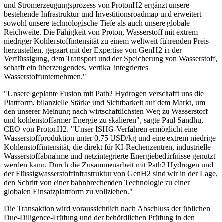
und Stromerzeugungsprozess von ProtonH2 ergänzt unsere
bestehende Infrastruktur und Investitionsroadmap und erweitert
sowohl unsere technologische Tiefe als auch unsere globale
Reichweite. Die Fähigkeit von Proton, Wasserstoff mit extrem
niedriger Kohlenstoffintensität zu einem weltweit führenden Preis
herzustellen, gepaart mit der Expertise von GenH2 in der
Verflüssigung, dem Transport und der Speicherung von Wasserstoff,
schafft ein überzeugendes, vertikal integriertes
Wasserstoffunternehmen."
"Unsere geplante Fusion mit Path2 Hydrogen verschafft uns die
Plattform, bilanzielle Stärke und Sichtbarkeit auf dem Markt, um
den unserer Meinung nach wirtschaftlichsten Weg zu Wasserstoff
und kohlenstoffarmer Energie zu skalieren", sagte Paul Sandhu,
CEO von ProtonH2. "Unser ISHG-Verfahren ermöglicht eine
Wasserstoffproduktion unter 0,75 USD/kg und eine extrem niedrige
Kohlenstoffintensität, die direkt für KI-Rechenzentren, industrielle
Wasserstoffabnahme und netzintegrierte Energiebedürfnisse genutzt
werden kann. Durch die Zusammenarbeit mit Path2 Hydrogen und
der Flüssigwasserstoffinfrastruktur von GenH2 sind wir in der Lage,
den Schritt von einer bahnbrechenden Technologie zu einer
globalen Einsatzplattform zu vollziehen."
Die Transaktion wird voraussichtlich nach Abschluss der üblichen
Due-Diligence-Prüfung und der behördlichen Prüfung in den