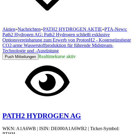
Aktien
»
Nachrichten
»
PATH2 HYDROGEN AKTIE
»
PTA-News:
Path2 Hydrogen AG: Path2 Hydrogen schließt exklusive
Optionsvereinbarung zum Erwerb von ProtonH2 - Kostengünstigste
CO2-arme Wasserstoffproduktion für führende Midstream-
Technologie und -Ausrüstung
Realtimekurse aktiv
Push Mitteilungen
PATH2 HYDROGEN AG
WKN: A1A6WB
|
ISIN: DE000A1A6WB2
|
Ticker-Symbol:
PTHH