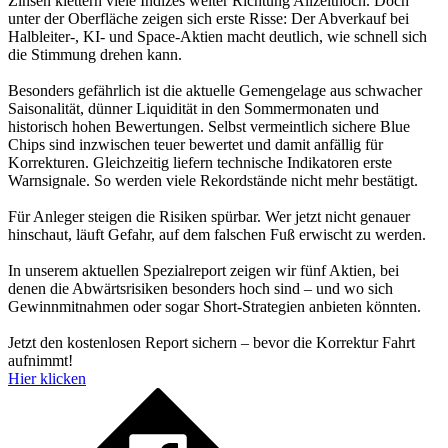
Zinsen klettern viele Indizes weiter Richtung Allzeithoch. Doch
unter der Oberfläche zeigen sich erste Risse: Der Abverkauf bei
Halbleiter-, KI- und Space-Aktien macht deutlich, wie schnell sich
die Stimmung drehen kann.
Besonders gefährlich ist die aktuelle Gemengelage aus schwacher
Saisonalität, dünner Liquidität in den Sommermonaten und
historisch hohen Bewertungen. Selbst vermeintlich sichere Blue
Chips sind inzwischen teuer bewertet und damit anfällig für
Korrekturen. Gleichzeitig liefern technische Indikatoren erste
Warnsignale. So werden viele Rekordstände nicht mehr bestätigt.
Für Anleger steigen die Risiken spürbar. Wer jetzt nicht genauer
hinschaut, läuft Gefahr, auf dem falschen Fuß erwischt zu werden.
In unserem aktuellen Spezialreport zeigen wir fünf Aktien, bei
denen die Abwärtsrisiken besonders hoch sind – und wo sich
Gewinnmitnahmen oder sogar Short-Strategien anbieten könnten.
Jetzt den kostenlosen Report sichern – bevor die Korrektur Fahrt
aufnimmt!
Hier klicken