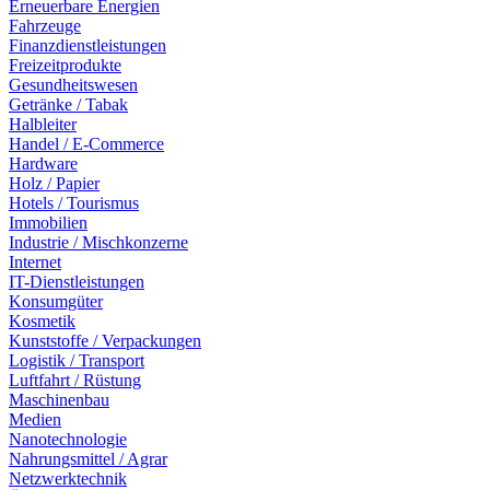
Erneuerbare Energien
Fahrzeuge
Finanzdienstleistungen
Freizeitprodukte
Gesundheitswesen
Getränke / Tabak
Halbleiter
Handel / E-Commerce
Hardware
Holz / Papier
Hotels / Tourismus
Immobilien
Industrie / Mischkonzerne
Internet
IT-Dienstleistungen
Konsumgüter
Kosmetik
Kunststoffe / Verpackungen
Logistik / Transport
Luftfahrt / Rüstung
Maschinenbau
Medien
Nanotechnologie
Nahrungsmittel / Agrar
Netzwerktechnik