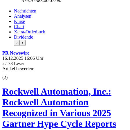
379,70
383,00
07.08.
Nachrichten
Analysen
Kurse
Chart
Xetra-Orderbuch
Dividende
‹
›
PR Newswire
16.12.2025 16:06 Uhr
2.173 Leser
Artikel bewerten:
(
2
)
Rockwell Automation, Inc.:
Rockwell Automation
Recognized in Various 2025
Gartner Hype Cycle Reports