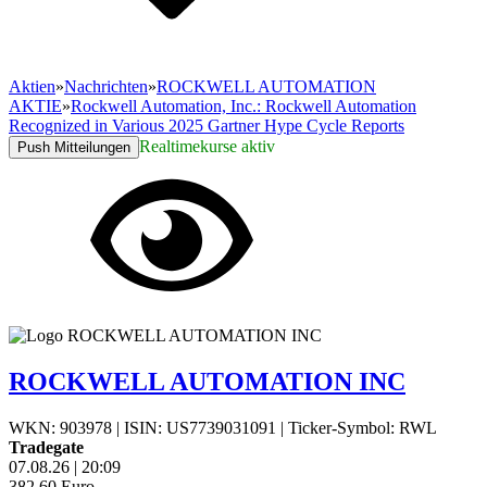
Aktien
»
Nachrichten
»
ROCKWELL AUTOMATION
AKTIE
»
Rockwell Automation, Inc.: Rockwell Automation
Recognized in Various 2025 Gartner Hype Cycle Reports
Realtimekurse aktiv
Push Mitteilungen
ROCKWELL AUTOMATION INC
WKN: 903978
|
ISIN: US7739031091
|
Ticker-Symbol: RWL
Tradegate
07.08.26
|
20:09
382,60
Euro