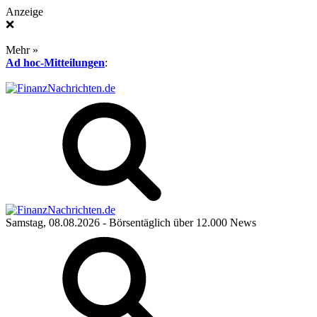
Anzeige
❌
Mehr »
Ad hoc-Mitteilungen
:
Samstag, 08.08.2026
- Börsentäglich über 12.000 News