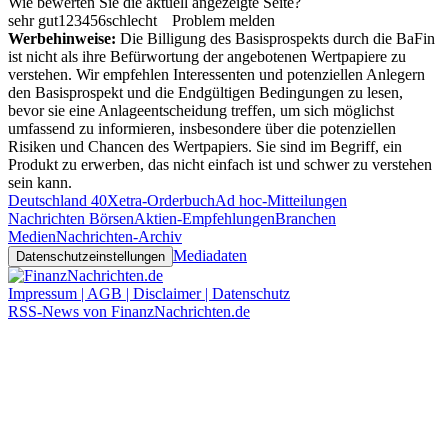
Wie bewerten Sie die aktuell angezeigte Seite?
sehr gut
1
2
3
4
5
6
schlecht
Problem melden
Werbehinweise:
Die Billigung des Basisprospekts durch die BaFin
ist nicht als ihre Befürwortung der angebotenen Wertpapiere zu
verstehen. Wir empfehlen Interessenten und potenziellen Anlegern
den Basisprospekt und die Endgültigen Bedingungen zu lesen,
bevor sie eine Anlageentscheidung treffen, um sich möglichst
umfassend zu informieren, insbesondere über die potenziellen
Risiken und Chancen des Wertpapiers. Sie sind im Begriff, ein
Produkt zu erwerben, das nicht einfach ist und schwer zu verstehen
sein kann.
Deutschland 40
Xetra-Orderbuch
Ad hoc-Mitteilungen
Nachrichten Börsen
Aktien-Empfehlungen
Branchen
Medien
Nachrichten-Archiv
Mediadaten
Datenschutzeinstellungen
Impressum | AGB | Disclaimer | Datenschutz
RSS-News von FinanzNachrichten.de