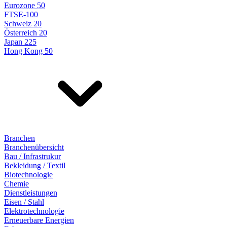
Eurozone 50
FTSE-100
Schweiz 20
Österreich 20
Japan 225
Hong Kong 50
Branchen
Branchenübersicht
Bau / Infrastrukur
Bekleidung / Textil
Biotechnologie
Chemie
Dienstleistungen
Eisen / Stahl
Elektrotechnologie
Erneuerbare Energien