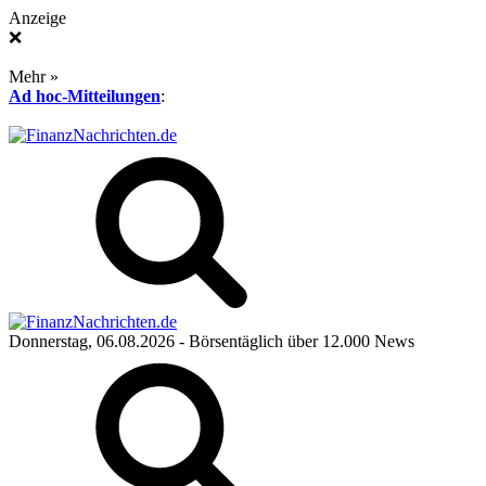
Anzeige
❌
Mehr »
Ad hoc-Mitteilungen
:
Donnerstag, 06.08.2026
- Börsentäglich über 12.000 News