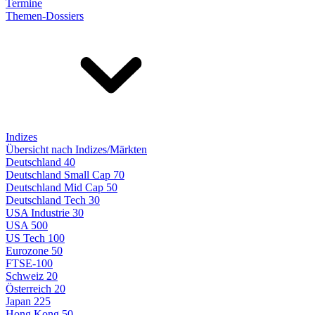
Termine
Themen-Dossiers
Indizes
Übersicht nach Indizes/Märkten
Deutschland 40
Deutschland Small Cap 70
Deutschland Mid Cap 50
Deutschland Tech 30
USA Industrie 30
USA 500
US Tech 100
Eurozone 50
FTSE-100
Schweiz 20
Österreich 20
Japan 225
Hong Kong 50