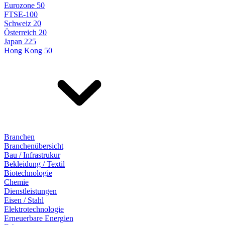
Eurozone 50
FTSE-100
Schweiz 20
Österreich 20
Japan 225
Hong Kong 50
Branchen
Branchenübersicht
Bau / Infrastrukur
Bekleidung / Textil
Biotechnologie
Chemie
Dienstleistungen
Eisen / Stahl
Elektrotechnologie
Erneuerbare Energien