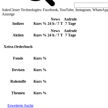
SalesCloser Technologies: Facebook, YouTube, Instagram, WhatsAp
Anzeige
News
Aufrufe
Indizes
Kurs
%
24 h / 7 T
7 Tage
News
Aufrufe
Aktien
Kurs
%
24 h / 7 T
7 Tage
Xetra-Orderbuch
Fonds
Kurs
%
Devisen
Kurs
%
Rohstoffe
Kurs
%
Themen
Kurs
%
Erweiterte Suche