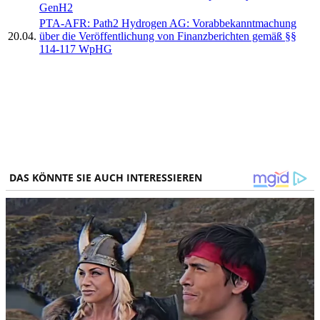
GenH2
PTA-AFR: Path2 Hydrogen AG: Vorabbekanntmachung
20.04.
über die Veröffentlichung von Finanzberichten gemäß §§
114-117 WpHG