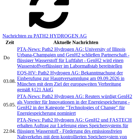
Nachrichten zu PATH2 HYDROGEN AG
Zeit
Aktuelle Nachrichten
PTA-News: Path2 Hydrogen AG: University of Illinois
Urbana-Champaign und GenH2 schließen Partnerschaft -
Do
flüssiger Wasserstoff für Luftfahrt - GenH2 wird einen
Wasserstoffverflüssiger im Labormaßstab bereitstellen
EQS-HV: Path2 Hydrogen AG: Bekanntmachung der
Einberufung zur Hauptversammlung am 09.09.2026 in
03.08.
München mit dem Ziel der europaweiten Verbreitung
gemäß §121 AktG
PTA-News: Path2 Hydrogen AG: Reuters würdigt GenH2
als Vorreiter für Innovationen in der Energiespeicherung -
05.05.
GenH2 in der Kategorie "Technologies of Change" für
Energiespeicherung nominiert
PTA-News: Path2 Hydrogen AG: GenH2 und FASTECH
erhalten Auftrag zur Lieferung eines Speichersystems für
22.04.
flüssigen Wasserstoff - Förderung des emissionsfreien
Nahverkehrs mit dem kontrollierten Speichersystem von