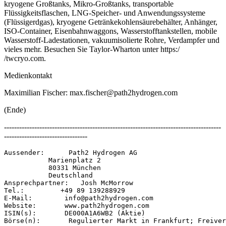
kryogene Großtanks, Mikro-Großtanks, transportable
Flüssigkeitsflaschen, LNG-Speicher- und Anwendungssysteme
(Flüssigerdgas), kryogene Getränkekohlensäurebehälter, Anhänger,
ISO-Container, Eisenbahnwaggons, Wasserstofftankstellen, mobile
Wasserstoff-Ladestationen, vakuumisolierte Rohre, Verdampfer und
vieles mehr. Besuchen Sie Taylor-Wharton unter https:/
/twcryo.com.
Medienkontakt
Maximilian Fischer: max.fischer@path2hydrogen.com
(Ende)
--------------------------------------------------------------------------------------
---------------------------------
Aussender:      Path2 Hydrogen AG 

           Marienplatz 2 

           80331 München 

           Deutschland 

Ansprechpartner:   Josh McMorrow 

Tel.:         +49 89 139288929 

E-Mail:        info@path2hydrogen.com 

Website:       www.path2hydrogen.com 

ISIN(s):       DE000A1A6WB2 (Aktie) 
