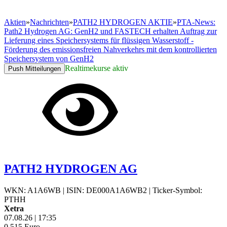
Aktien
»
Nachrichten
»
PATH2 HYDROGEN AKTIE
»
PTA-News:
Path2 Hydrogen AG: GenH2 und FASTECH erhalten Auftrag zur
Lieferung eines Speichersystems für flüssigen Wasserstoff -
Förderung des emissionsfreien Nahverkehrs mit dem kontrollierten
Speichersystem von GenH2
Realtimekurse aktiv
Push Mitteilungen
PATH2 HYDROGEN AG
WKN: A1A6WB
|
ISIN: DE000A1A6WB2
|
Ticker-Symbol:
PTHH
Xetra
07.08.26
|
17:35
0,515
Euro