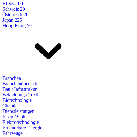
FTSE-100
Schweiz 20
Österreich 20
Japan 225
Hong Kong 50
Branchen
Branchenübersicht
Bau / Infrastrukur
Bekleidung / Textil
Biotechnologie
Chemie
Dienstleistungen
Eisen / Stahl
Elektrotechnologie
Erneuerbare Energien
Fahrzeuge