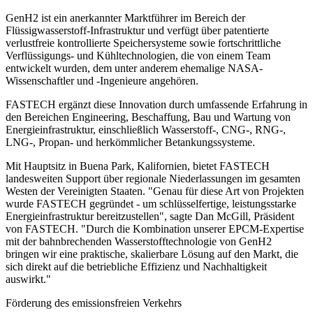
GenH2 ist ein anerkannter Marktführer im Bereich der
Flüssigwasserstoff-Infrastruktur und verfügt über patentierte
verlustfreie kontrollierte Speichersysteme sowie fortschrittliche
Verflüssigungs- und Kühltechnologien, die von einem Team
entwickelt wurden, dem unter anderem ehemalige NASA-
Wissenschaftler und -Ingenieure angehören.
FASTECH ergänzt diese Innovation durch umfassende Erfahrung in
den Bereichen Engineering, Beschaffung, Bau und Wartung von
Energieinfrastruktur, einschließlich Wasserstoff-, CNG-, RNG-,
LNG-, Propan- und herkömmlicher Betankungssysteme.
Mit Hauptsitz in Buena Park, Kalifornien, bietet FASTECH
landesweiten Support über regionale Niederlassungen im gesamten
Westen der Vereinigten Staaten. "Genau für diese Art von Projekten
wurde FASTECH gegründet - um schlüsselfertige, leistungsstarke
Energieinfrastruktur bereitzustellen", sagte Dan McGill, Präsident
von FASTECH. "Durch die Kombination unserer EPCM-Expertise
mit der bahnbrechenden Wasserstofftechnologie von GenH2
bringen wir eine praktische, skalierbare Lösung auf den Markt, die
sich direkt auf die betriebliche Effizienz und Nachhaltigkeit
auswirkt."
Förderung des emissionsfreien Verkehrs