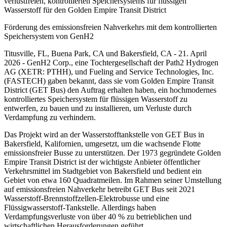
verlustfreien, kontrollierten Speichersystems für flüssigen
Wasserstoff für den Golden Empire Transit District
Förderung des emissionsfreien Nahverkehrs mit dem kontrollierten
Speichersystem von GenH2
Titusville, FL, Buena Park, CA und Bakersfield, CA - 21. April
2026 - GenH2 Corp., eine Tochtergesellschaft der Path2 Hydrogen
AG (XETR: PTHH), und Fueling and Service Technologies, Inc.
(FASTECH) gaben bekannt, dass sie vom Golden Empire Transit
District (GET Bus) den Auftrag erhalten haben, ein hochmodernes
kontrolliertes Speichersystem für flüssigen Wasserstoff zu
entwerfen, zu bauen und zu installieren, um Verluste durch
Verdampfung zu verhindern.
Das Projekt wird an der Wasserstofftankstelle von GET Bus in
Bakersfield, Kalifornien, umgesetzt, um die wachsende Flotte
emissionsfreier Busse zu unterstützen. Der 1973 gegründete Golden
Empire Transit District ist der wichtigste Anbieter öffentlicher
Verkehrsmittel im Stadtgebiet von Bakersfield und bedient ein
Gebiet von etwa 160 Quadratmeilen. Im Rahmen seiner Umstellung
auf emissionsfreien Nahverkehr betreibt GET Bus seit 2021
Wasserstoff-Brennstoffzellen-Elektrobusse und eine
Flüssigwasserstoff-Tankstelle. Allerdings haben
Verdampfungsverluste von über 40 % zu betrieblichen und
wirtschaftlichen Herausforderungen geführt.