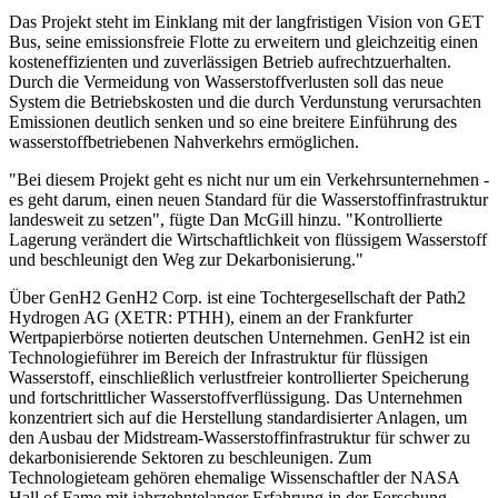
Das Projekt steht im Einklang mit der langfristigen Vision von GET
Bus, seine emissionsfreie Flotte zu erweitern und gleichzeitig einen
kosteneffizienten und zuverlässigen Betrieb aufrechtzuerhalten.
Durch die Vermeidung von Wasserstoffverlusten soll das neue
System die Betriebskosten und die durch Verdunstung verursachten
Emissionen deutlich senken und so eine breitere Einführung des
wasserstoffbetriebenen Nahverkehrs ermöglichen.
"Bei diesem Projekt geht es nicht nur um ein Verkehrsunternehmen -
es geht darum, einen neuen Standard für die Wasserstoffinfrastruktur
landesweit zu setzen", fügte Dan McGill hinzu. "Kontrollierte
Lagerung verändert die Wirtschaftlichkeit von flüssigem Wasserstoff
und beschleunigt den Weg zur Dekarbonisierung."
Über GenH2 GenH2 Corp. ist eine Tochtergesellschaft der Path2
Hydrogen AG (XETR: PTHH), einem an der Frankfurter
Wertpapierbörse notierten deutschen Unternehmen. GenH2 ist ein
Technologieführer im Bereich der Infrastruktur für flüssigen
Wasserstoff, einschließlich verlustfreier kontrollierter Speicherung
und fortschrittlicher Wasserstoffverflüssigung. Das Unternehmen
konzentriert sich auf die Herstellung standardisierter Anlagen, um
den Ausbau der Midstream-Wasserstoffinfrastruktur für schwer zu
dekarbonisierende Sektoren zu beschleunigen. Zum
Technologieteam gehören ehemalige Wissenschaftler der NASA
Hall of Fame mit jahrzehntelanger Erfahrung in der Forschung,