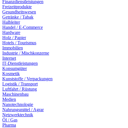
Finanzdienstleistungen
Freizeitprodukte
Gesundheitswesen
Getränke / Tabak
Halbleiter
Handel / E-Commerce
Hardware
Holz / Papier
Hotels / Tourismus
Immobilien
Industrie / Mischkonzerne
Internet
IT-Dienstleistungen
Konsumgüter
Kosmetik
Kunststoffe / Verpackungen
Logistik / Transport
Luftfahrt / Rüstung
Maschinenbau
Medien
Nanotechnologie
Nahrungsmittel / Agrar
Netzwerktechnik
Öl / Gas
Pharma