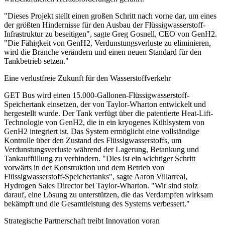
"Dieses Projekt stellt einen großen Schritt nach vorne dar, um eines
der größten Hindernisse für den Ausbau der Flüssigwasserstoff-
Infrastruktur zu beseitigen", sagte Greg Gosnell, CEO von GenH2.
"Die Fähigkeit von GenH2, Verdunstungsverluste zu eliminieren,
wird die Branche verändern und einen neuen Standard für den
Tankbetrieb setzen."
Eine verlustfreie Zukunft für den Wasserstoffverkehr
GET Bus wird einen 15.000-Gallonen-Flüssigwasserstoff-
Speichertank einsetzen, der von Taylor-Wharton entwickelt und
hergestellt wurde. Der Tank verfügt über die patentierte Heat-Lift-
Technologie von GenH2, die in ein kryogenes Kühlsystem von
GenH2 integriert ist. Das System ermöglicht eine vollständige
Kontrolle über den Zustand des Flüssigwasserstoffs, um
Verdunstungsverluste während der Lagerung, Betankung und
Tankauffüllung zu verhindern. "Dies ist ein wichtiger Schritt
vorwärts in der Konstruktion und dem Betrieb von
Flüssigwasserstoff-Speichertanks", sagte Aaron Villarreal,
Hydrogen Sales Director bei Taylor-Wharton. "Wir sind stolz
darauf, eine Lösung zu unterstützen, die das Verdampfen wirksam
bekämpft und die Gesamtleistung des Systems verbessert."
Strategische Partnerschaft treibt Innovation voran