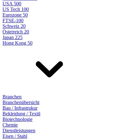
USA 500
US Tech 100
Eurozone 50
FTSE-100
Schweiz 20
Österreich 20
Japan 225
Hong Kong 50
Branchen
Branchenübersicht
Bau / Infrastrukur
Bekleidung / Textil
Biotechnologie
Chemie
Dienstleistungen
Eisen / Stahl