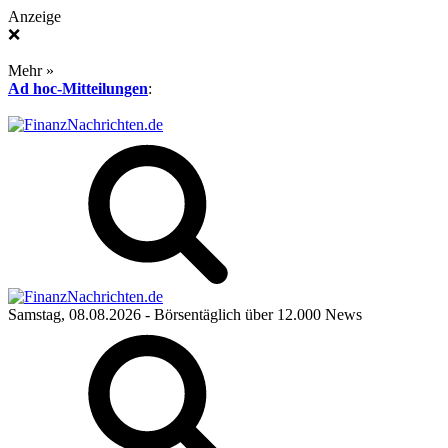
Anzeige
❌
Mehr »
Ad hoc-Mitteilungen
:
Samstag, 08.08.2026
- Börsentäglich über 12.000 News