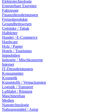
Elektrotechnologie
Erneuerbare Energien
Fahrzeuge
Finanzdienstleistungen
Freizeitprodukte
Gesundheitswesen
Getränke / Tabak
Halbleiter
Handel / E-Commerce
Hardware
Holz / Papier
Hotels / Tourismus
Immobilien
Industrie / Mischkonzerne
Internet
IT-Dienstleistungen
Konsumgüter
Kosmetik
Kunststoffe / Verpackungen
Logistik / Transport
Luftfahrt / Rüstung
Maschinenbau
Medien
Nanotechnologie
Nahrungsmittel / Agrar