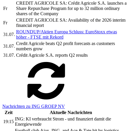
CREDIT AGRICOLE SA: Crédit Agricole S.A. launches a
Fr
Share Repurchase Program for up to 32 million ordinary
shares of the Company
CREDIT AGRICOLE SA: Availability of the 2026 interim
Fr
financial report
ROUNDUP/Aktien Europa Schluss: EuroStoxx etwas
31.07.
höher - FTSE mit Rekord
Credit Agricole beats Q2 profit forecasts as customers
31.07.
numbers grow
31.07.
Crédit Agricole S.A. reports Q2 results
Nachrichten zu ING GROEP NV
Zeit
Aktuelle Nachrichten
ING: KI verbraucht Strom - und finanziert damit die
19:15
Energiewende
Football club Ajax, ING, and Ace & Tate hit by logistics