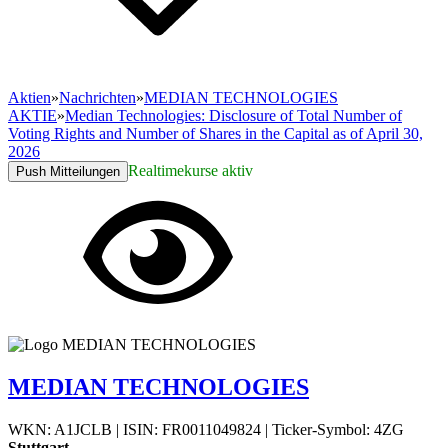
Aktien
»
Nachrichten
»
MEDIAN TECHNOLOGIES
AKTIE
»
Median Technologies: Disclosure of Total Number of
Voting Rights and Number of Shares in the Capital as of April 30,
2026
Realtimekurse aktiv
Push Mitteilungen
MEDIAN TECHNOLOGIES
WKN: A1JCLB
|
ISIN: FR0011049824
|
Ticker-Symbol: 4ZG
Stuttgart