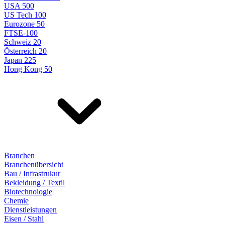
USA 500
US Tech 100
Eurozone 50
FTSE-100
Schweiz 20
Österreich 20
Japan 225
Hong Kong 50
Branchen
Branchenübersicht
Bau / Infrastrukur
Bekleidung / Textil
Biotechnologie
Chemie
Dienstleistungen
Eisen / Stahl