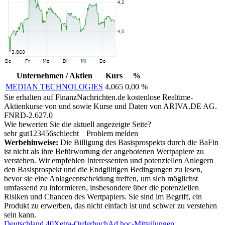
Unternehmen / Aktien
Kurs
%
MEDIAN TECHNOLOGIES
4,065
0,00 %
Sie erhalten auf FinanzNachrichten.de kostenlose Realtime-
Aktienkurse von
und
sowie Kurse und Daten von
ARIVA.DE AG
.
FNRD-2.627.0
Wie bewerten Sie die aktuell angezeigte Seite?
sehr gut
1
2
3
4
5
6
schlecht
Problem melden
Werbehinweise:
Die Billigung des Basisprospekts durch die BaFin
ist nicht als ihre Befürwortung der angebotenen Wertpapiere zu
verstehen. Wir empfehlen Interessenten und potenziellen Anlegern
den Basisprospekt und die Endgültigen Bedingungen zu lesen,
bevor sie eine Anlageentscheidung treffen, um sich möglichst
umfassend zu informieren, insbesondere über die potenziellen
Risiken und Chancen des Wertpapiers. Sie sind im Begriff, ein
Produkt zu erwerben, das nicht einfach ist und schwer zu verstehen
sein kann.
Deutschland 40
Xetra-Orderbuch
Ad hoc-Mitteilungen