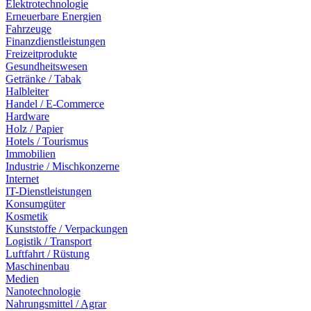
Elektrotechnologie
Erneuerbare Energien
Fahrzeuge
Finanzdienstleistungen
Freizeitprodukte
Gesundheitswesen
Getränke / Tabak
Halbleiter
Handel / E-Commerce
Hardware
Holz / Papier
Hotels / Tourismus
Immobilien
Industrie / Mischkonzerne
Internet
IT-Dienstleistungen
Konsumgüter
Kosmetik
Kunststoffe / Verpackungen
Logistik / Transport
Luftfahrt / Rüstung
Maschinenbau
Medien
Nanotechnologie
Nahrungsmittel / Agrar