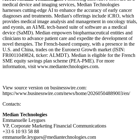
medical device and imaging services, Median Technologies
harnesses cutting-edge AI to enhance the accuracy of early cancer
diagnoses and treatments. Median's offerings include iCRO, which
provides medical image analysis and management in oncology trials,
and eyonis, an AI/ML tech-based suite of software as a medical
device (SaMD). Median empowers biopharmaceutical entities and
clinicians to advance patient care and expedite the development of
novel therapies. The French-based company, with a presence in the
U.S. and China, trades on the Euronext Growth market (ISIN:
FR0011049824, ticker: ALMDT). Median is eligible for the French
SME equity savings plan scheme (PEA-PME). For more
information, visit www.mediantechnologies.com.
View source version on businesswire.com:
https://www.businesswire.com/news/home/20260504889003/en/
Contacts:
Median Technologies
Emmanuelle Leygues
VP, Corporate Marketing Financial Communications
+33 6 10 93 58 88
emmanuelle.leygues@mediantechnologies.com