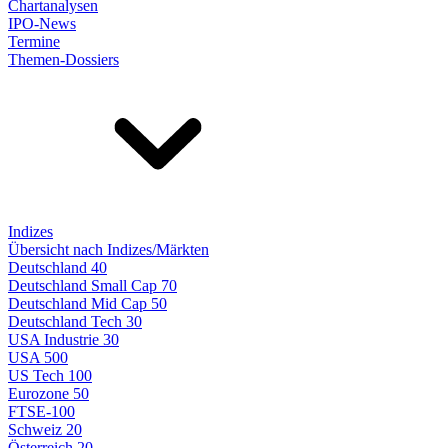
Chartanalysen
IPO-News
Termine
Themen-Dossiers
Indizes
Übersicht nach Indizes/Märkten
Deutschland 40
Deutschland Small Cap 70
Deutschland Mid Cap 50
Deutschland Tech 30
USA Industrie 30
USA 500
US Tech 100
Eurozone 50
FTSE-100
Schweiz 20
Österreich 20