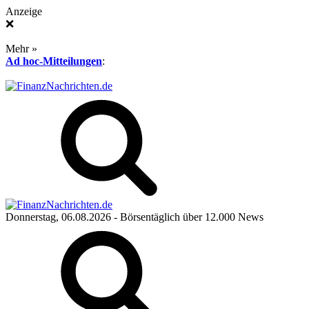
Anzeige
❌
Mehr »
Ad hoc-Mitteilungen
:
Donnerstag, 06.08.2026
- Börsentäglich über 12.000 News