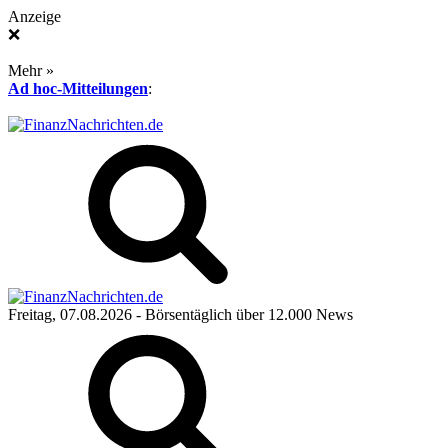
Anzeige
❌
Mehr »
Ad hoc-Mitteilungen
:
Freitag, 07.08.2026
- Börsentäglich über 12.000 News