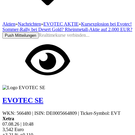
Aktien
»
Nachrichten
»
EVOTEC AKTIE
»
Kursexplosion bei Evotec!
Sommer-Rally bei Desert Gold? Rheinmetall-Aktie auf 2.000 EUR?
Realtimekurse verbinden...
Push Mitteilungen
EVOTEC SE
WKN: 566480
|
ISIN: DE0005664809
|
Ticker-Symbol: EVT
Xetra
07.08.26
|
10:48
3,542
Euro
+3,21 %
+0,110