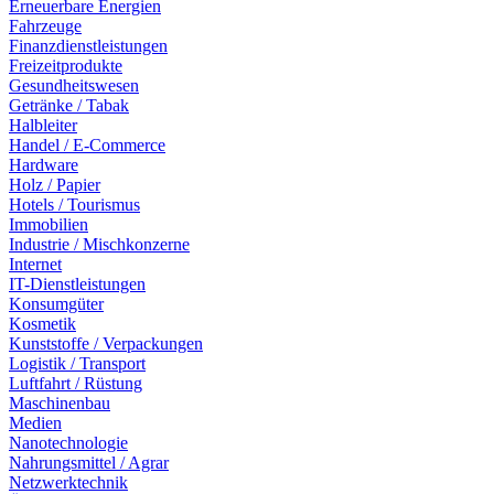
Erneuerbare Energien
Fahrzeuge
Finanzdienstleistungen
Freizeitprodukte
Gesundheitswesen
Getränke / Tabak
Halbleiter
Handel / E-Commerce
Hardware
Holz / Papier
Hotels / Tourismus
Immobilien
Industrie / Mischkonzerne
Internet
IT-Dienstleistungen
Konsumgüter
Kosmetik
Kunststoffe / Verpackungen
Logistik / Transport
Luftfahrt / Rüstung
Maschinenbau
Medien
Nanotechnologie
Nahrungsmittel / Agrar
Netzwerktechnik