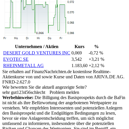
Unternehmen / Aktien
Kurs
%
DESERT GOLD VENTURES INC
0,069
-0,72 %
EVOTEC SE
3,542
+3,21 %
RHEINMETALL AG
1.183,60
+2,12 %
Sie erhalten auf FinanzNachrichten.de kostenlose Realtime-
Aktienkurse von
und
sowie Kurse und Daten von
ARIVA.DE AG
.
FNRD-2.627.0
Wie bewerten Sie die aktuell angezeigte Seite?
sehr gut
1
2
3
4
5
6
schlecht
Problem melden
Werbehinweise:
Die Billigung des Basisprospekts durch die BaFin
ist nicht als ihre Befürwortung der angebotenen Wertpapiere zu
verstehen. Wir empfehlen Interessenten und potenziellen Anlegern
den Basisprospekt und die Endgültigen Bedingungen zu lesen,
bevor sie eine Anlageentscheidung treffen, um sich möglichst
umfassend zu informieren, insbesondere über die potenziellen
Risiken und Chancen des Wertpapiers. Sie sind im Begriff, ein