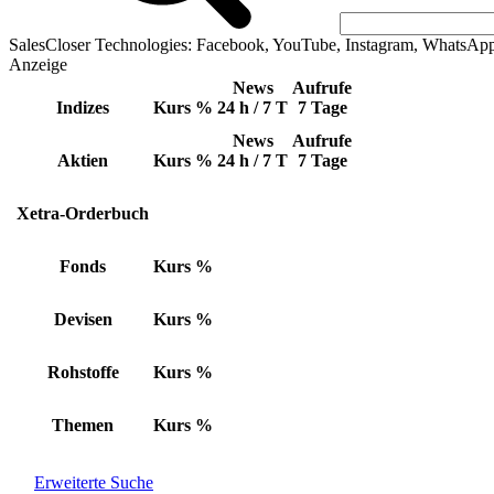
SalesCloser Technologies: Facebook, YouTube, Instagram, WhatsAp
Anzeige
News
Aufrufe
Indizes
Kurs
%
24 h / 7 T
7 Tage
News
Aufrufe
Aktien
Kurs
%
24 h / 7 T
7 Tage
Xetra-Orderbuch
Fonds
Kurs
%
Devisen
Kurs
%
Rohstoffe
Kurs
%
Themen
Kurs
%
Erweiterte Suche