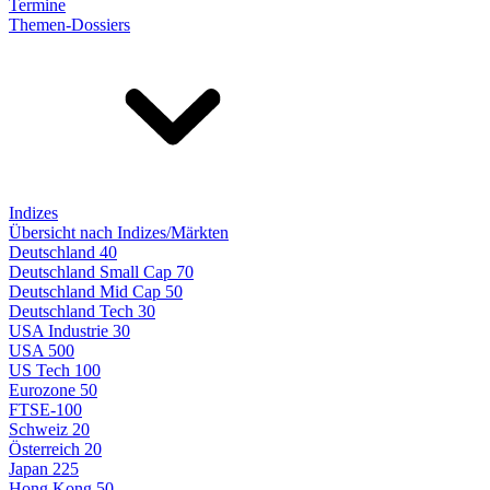
Termine
Themen-Dossiers
Indizes
Übersicht nach Indizes/Märkten
Deutschland 40
Deutschland Small Cap 70
Deutschland Mid Cap 50
Deutschland Tech 30
USA Industrie 30
USA 500
US Tech 100
Eurozone 50
FTSE-100
Schweiz 20
Österreich 20
Japan 225
Hong Kong 50