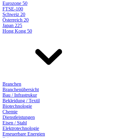
Eurozone 50
FTSE-100
Schweiz 20
Österreich 20
Japan 225
Hong Kong 50
Branchen
Branchenübersicht
Bau / Infrastrukur
Bekleidung / Textil
Biotechnologie
Chemie
Dienstleistungen
Eisen / Stahl
Elektrotechnologie
Erneuerbare Energien