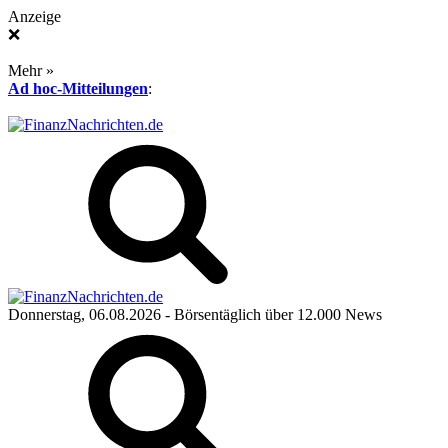
Anzeige
❌
Mehr »
Ad hoc-Mitteilungen
:
Donnerstag, 06.08.2026
- Börsentäglich über 12.000 News