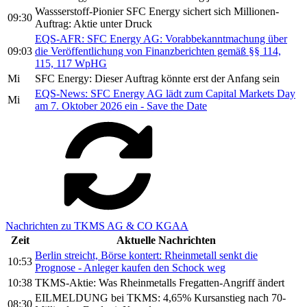
Wassserstoff-Pionier SFC Energy sichert sich Millionen-
09:30
Auftrag: Aktie unter Druck
EQS-AFR: SFC Energy AG: Vorabbekanntmachung über
09:03
die Veröffentlichung von Finanzberichten gemäß §§ 114,
115, 117 WpHG
Mi
SFC Energy: Dieser Auftrag könnte erst der Anfang sein
EQS-News: SFC Energy AG lädt zum Capital Markets Day
Mi
am 7. Oktober 2026 ein - Save the Date
Nachrichten zu TKMS AG & CO KGAA
Zeit
Aktuelle Nachrichten
Berlin streicht, Börse kontert: Rheinmetall senkt die
10:53
Prognose - Anleger kaufen den Schock weg
10:38
TKMS-Aktie: Was Rheinmetalls Fregatten-Angriff ändert
EILMELDUNG bei TKMS: 4,65% Kursanstieg nach 70-
08:30