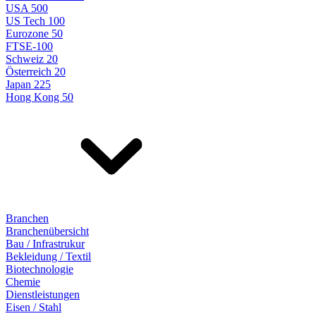
USA 500
US Tech 100
Eurozone 50
FTSE-100
Schweiz 20
Österreich 20
Japan 225
Hong Kong 50
Branchen
Branchenübersicht
Bau / Infrastrukur
Bekleidung / Textil
Biotechnologie
Chemie
Dienstleistungen
Eisen / Stahl