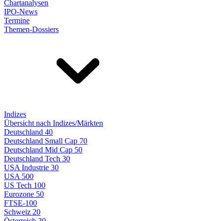
Chartanalysen
IPO-News
Termine
Themen-Dossiers
Indizes
Übersicht nach Indizes/Märkten
Deutschland 40
Deutschland Small Cap 70
Deutschland Mid Cap 50
Deutschland Tech 30
USA Industrie 30
USA 500
US Tech 100
Eurozone 50
FTSE-100
Schweiz 20
Österreich 20