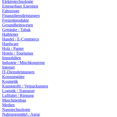
Elektrotechnologie
Erneuerbare Energien
Fahrzeuge
Finanzdienstleistungen
Freizeitprodukte
Gesundheitswesen
Getränke / Tabak
Halbleiter
Handel / E-Commerce
Hardware
Holz / Papier
Hotels / Tourismus
Immobilien
Industrie / Mischkonzerne
Internet
IT-Dienstleistungen
Konsumgüter
Kosmetik
Kunststoffe / Verpackungen
Logistik / Transport
Luftfahrt / Rüstung
Maschinenbau
Medien
Nanotechnologie
Nahrungsmittel / Agrar