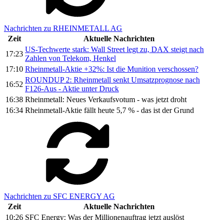
Nachrichten zu RHEINMETALL AG
Zeit
Aktuelle Nachrichten
US-Techwerte stark: Wall Street legt zu, DAX steigt nach
17:23
Zahlen von Telekom, Henkel
17:10
Rheinmetall-Aktie +32%: Ist die Munition verschossen?
ROUNDUP 2: Rheinmetall senkt Umsatzprognose nach
16:52
F126-Aus - Aktie unter Druck
16:38
Rheinmetall: Neues Verkaufsvotum - was jetzt droht
16:34
Rheinmetall-Aktie fällt heute 5,7 % - das ist der Grund
Nachrichten zu SFC ENERGY AG
Zeit
Aktuelle Nachrichten
10:26
SFC Energy: Was der Millionenauftrag jetzt auslöst