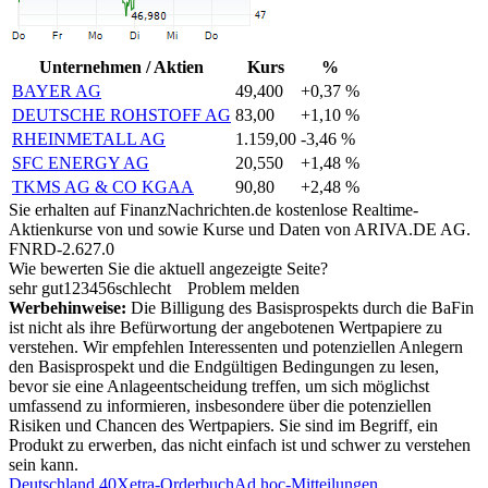
Unternehmen / Aktien
Kurs
%
BAYER AG
49,400
+0,37 %
DEUTSCHE ROHSTOFF AG
83,00
+1,10 %
RHEINMETALL AG
1.159,00
-3,46 %
SFC ENERGY AG
20,550
+1,48 %
TKMS AG & CO KGAA
90,80
+2,48 %
Sie erhalten auf FinanzNachrichten.de kostenlose Realtime-
Aktienkurse von
und
sowie Kurse und Daten von
ARIVA.DE AG
.
FNRD-2.627.0
Wie bewerten Sie die aktuell angezeigte Seite?
sehr gut
1
2
3
4
5
6
schlecht
Problem melden
Werbehinweise:
Die Billigung des Basisprospekts durch die BaFin
ist nicht als ihre Befürwortung der angebotenen Wertpapiere zu
verstehen. Wir empfehlen Interessenten und potenziellen Anlegern
den Basisprospekt und die Endgültigen Bedingungen zu lesen,
bevor sie eine Anlageentscheidung treffen, um sich möglichst
umfassend zu informieren, insbesondere über die potenziellen
Risiken und Chancen des Wertpapiers. Sie sind im Begriff, ein
Produkt zu erwerben, das nicht einfach ist und schwer zu verstehen
sein kann.
Deutschland 40
Xetra-Orderbuch
Ad hoc-Mitteilungen