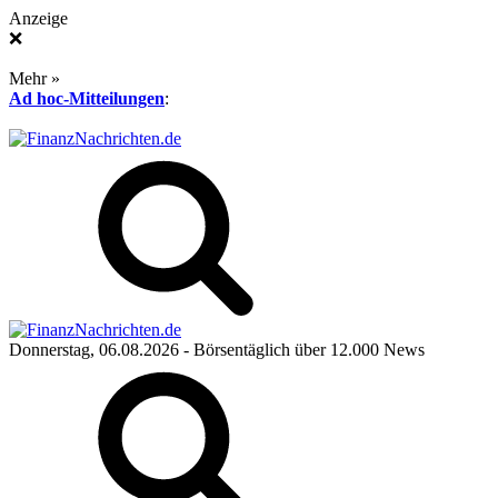
Anzeige
❌
Mehr »
Ad hoc-Mitteilungen
:
Donnerstag, 06.08.2026
- Börsentäglich über 12.000 News