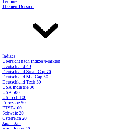
Termine
Themen-Dossiers
Indizes
Übersicht nach Indizes/Märkten
Deutschland 40
Deutschland Small Cap 70
Deutschland Mid Cap 50
Deutschland Tech 30
USA Industrie 30
USA 500
US Tech 100
Eurozone 50
FTSE-100
Schweiz 20
Österreich 20
Japan 225
Hong Kong 50