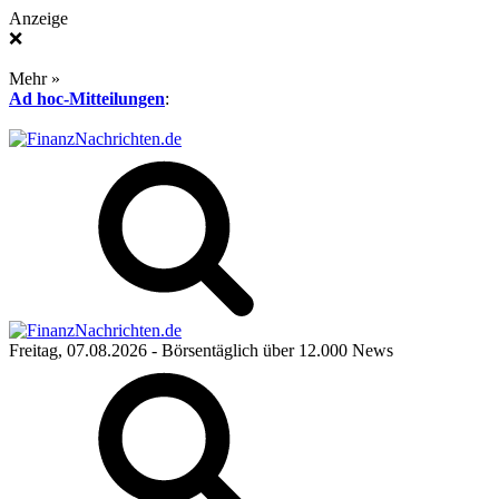
Anzeige
❌
Mehr »
Ad hoc-Mitteilungen
:
Freitag, 07.08.2026
- Börsentäglich über 12.000 News