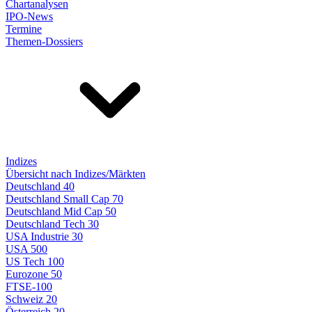
Chartanalysen
IPO-News
Termine
Themen-Dossiers
Indizes
Übersicht nach Indizes/Märkten
Deutschland 40
Deutschland Small Cap 70
Deutschland Mid Cap 50
Deutschland Tech 30
USA Industrie 30
USA 500
US Tech 100
Eurozone 50
FTSE-100
Schweiz 20
Österreich 20