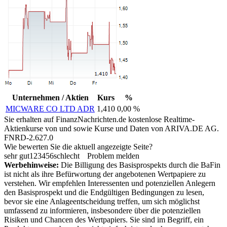
Unternehmen / Aktien
Kurs
%
MICWARE CO LTD ADR
1,410
0,00 %
Sie erhalten auf FinanzNachrichten.de kostenlose Realtime-
Aktienkurse von
und
sowie Kurse und Daten von
ARIVA.DE AG
.
FNRD-2.627.0
Wie bewerten Sie die aktuell angezeigte Seite?
sehr gut
1
2
3
4
5
6
schlecht
Problem melden
Werbehinweise:
Die Billigung des Basisprospekts durch die BaFin
ist nicht als ihre Befürwortung der angebotenen Wertpapiere zu
verstehen. Wir empfehlen Interessenten und potenziellen Anlegern
den Basisprospekt und die Endgültigen Bedingungen zu lesen,
bevor sie eine Anlageentscheidung treffen, um sich möglichst
umfassend zu informieren, insbesondere über die potenziellen
Risiken und Chancen des Wertpapiers. Sie sind im Begriff, ein