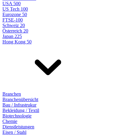
USA 500
US Tech 100
Eurozone 50
FTSE-100
Schweiz 20
Österreich 20
Japan 225
Hong Kong 50
Branchen
Branchenübersicht
Bau / Infrastrukur
Bekleidung / Textil
Biotechnologie
Chemie
Dienstleistungen
Eisen / Stahl