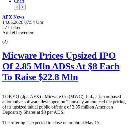
Chart
‹
›
AFX News
14.05.2026 07:54 Uhr
571 Leser
Artikel bewerten:
(
2
)
Micware Prices Upsized IPO
Of 2.85 Mln ADSs At $8 Each
To Raise $22.8 Mln
TOKYO (dpa-AFX) - Micware Co.(MWC), Ltd., a Japan-based
automotive software developer, on Thursday announced the pricing
of its upsized initial public offering of 2.85 million American
Depositary Shares at $8 per ADS.
The offering is expected to close on or about May 15.