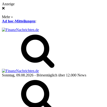
Anzeige
❌
Mehr »
Ad hoc-Mitteilungen
:
Sonntag, 09.08.2026
- Börsentäglich über 12.000 News