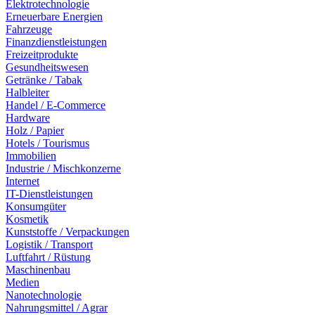
Elektrotechnologie
Erneuerbare Energien
Fahrzeuge
Finanzdienstleistungen
Freizeitprodukte
Gesundheitswesen
Getränke / Tabak
Halbleiter
Handel / E-Commerce
Hardware
Holz / Papier
Hotels / Tourismus
Immobilien
Industrie / Mischkonzerne
Internet
IT-Dienstleistungen
Konsumgüter
Kosmetik
Kunststoffe / Verpackungen
Logistik / Transport
Luftfahrt / Rüstung
Maschinenbau
Medien
Nanotechnologie
Nahrungsmittel / Agrar