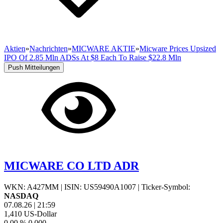
Aktien
»
Nachrichten
»
MICWARE AKTIE
»
Micware Prices Upsized
IPO Of 2.85 Mln ADSs At $8 Each To Raise $22.8 Mln
Push Mitteilungen
MICWARE CO LTD ADR
WKN: A427MM
|
ISIN: US59490A1007
|
Ticker-Symbol:
NASDAQ
07.08.26
|
21:59
1,410
US-Dollar
0,00 %
0,000