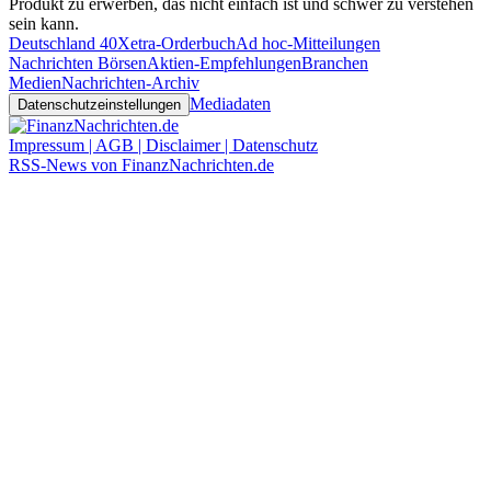
Produkt zu erwerben, das nicht einfach ist und schwer zu verstehen
sein kann.
Deutschland 40
Xetra-Orderbuch
Ad hoc-Mitteilungen
Nachrichten Börsen
Aktien-Empfehlungen
Branchen
Medien
Nachrichten-Archiv
Mediadaten
Datenschutzeinstellungen
Impressum | AGB | Disclaimer | Datenschutz
RSS-News von FinanzNachrichten.de