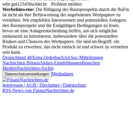
sehr gut
1
2
3
4
5
6
schlecht
Problem melden
Werbehinweise:
Die Billigung des Basisprospekts durch die BaFin
ist nicht als ihre Befürwortung der angebotenen Wertpapiere zu
verstehen. Wir empfehlen Interessenten und potenziellen Anlegern
den Basisprospekt und die Endgültigen Bedingungen zu lesen,
bevor sie eine Anlageentscheidung treffen, um sich möglichst
umfassend zu informieren, insbesondere über die potenziellen
Risiken und Chancen des Wertpapiers. Sie sind im Begriff, ein
Produkt zu erwerben, das nicht einfach ist und schwer zu verstehen
sein kann.
Deutschland 40
Xetra-Orderbuch
Ad hoc-Mitteilungen
Nachrichten Börsen
Aktien-Empfehlungen
Branchen
Medien
Nachrichten-Archiv
Mediadaten
Datenschutzeinstellungen
Impressum | AGB | Disclaimer | Datenschutz
RSS-News von FinanzNachrichten.de