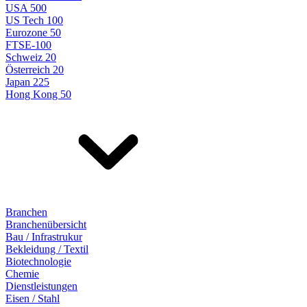
USA 500
US Tech 100
Eurozone 50
FTSE-100
Schweiz 20
Österreich 20
Japan 225
Hong Kong 50
Branchen
Branchenübersicht
Bau / Infrastrukur
Bekleidung / Textil
Biotechnologie
Chemie
Dienstleistungen
Eisen / Stahl