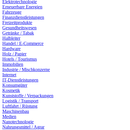
Elektrotechnologie
Erneuerbare Energien
Fahrzeuge
Finanzdienstleistungen
Freizeitprodukte
Gesundheitswesen
Getränke / Tabak
Halbleiter
Handel / E-Commerce
Hardware
Holz / Papier
Hotels / Tourismus
Immobilien
Industrie / Mischkonzerne
Internet
IT-Dienstleistungen
Konsumgüter
Kosmetik
Kunststoffe / Verpackungen
Logistik / Transport
Luftfahrt / Rüstung
Maschinenbau
Medien
Nanotechnologie
Nahrungsmittel / Agrar