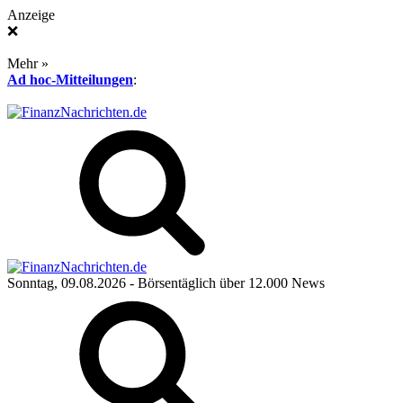
Anzeige
❌
Mehr »
Ad hoc-Mitteilungen
:
Sonntag, 09.08.2026
- Börsentäglich über 12.000 News