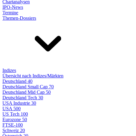
Chartanalysen
IPO-News
Termine
Themen-Dossiers
Indizes
Übersicht nach Indizes/Märkten
Deutschland 40
Deutschland Small Cap 70
Deutschland Mid Cap 50
Deutschland Tech 30
USA Industrie 30
USA 500
US Tech 100
Eurozone 50
FTSE-100
Schweiz 20
Österreich 20