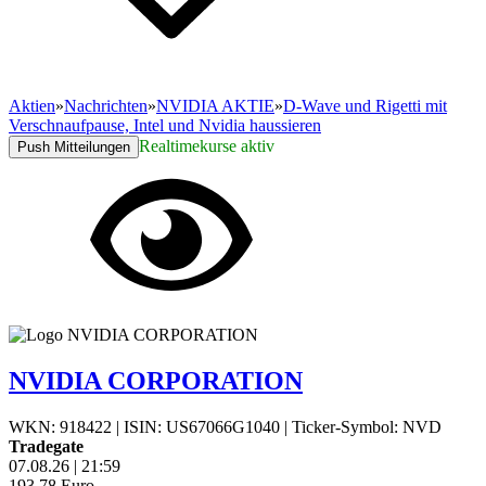
Aktien
»
Nachrichten
»
NVIDIA AKTIE
»
D-Wave und Rigetti mit
Verschnaufpause, Intel und Nvidia haussieren
Realtimekurse aktiv
Push Mitteilungen
NVIDIA CORPORATION
WKN: 918422
|
ISIN: US67066G1040
|
Ticker-Symbol: NVD
Tradegate
07.08.26
|
21:59
193,78
Euro