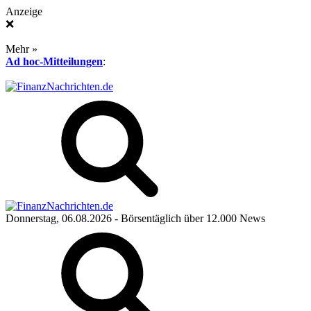
Anzeige
❌
Mehr »
Ad hoc-Mitteilungen
:
Donnerstag, 06.08.2026
- Börsentäglich über 12.000 News