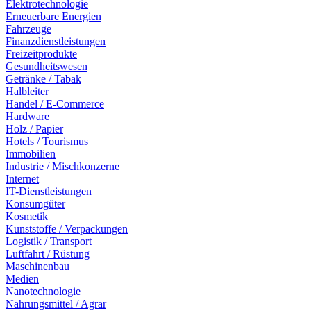
Elektrotechnologie
Erneuerbare Energien
Fahrzeuge
Finanzdienstleistungen
Freizeitprodukte
Gesundheitswesen
Getränke / Tabak
Halbleiter
Handel / E-Commerce
Hardware
Holz / Papier
Hotels / Tourismus
Immobilien
Industrie / Mischkonzerne
Internet
IT-Dienstleistungen
Konsumgüter
Kosmetik
Kunststoffe / Verpackungen
Logistik / Transport
Luftfahrt / Rüstung
Maschinenbau
Medien
Nanotechnologie
Nahrungsmittel / Agrar