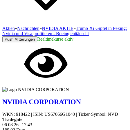
Aktien
»
Nachrichten
»
NVIDIA AKTIE
»
Trump-Xi-Gipfel in Peking:
Nvidia und Visa profitieren - Boeing enttäuscht
Realtimekurse aktiv
Push Mitteilungen
NVIDIA CORPORATION
WKN: 918422
|
ISIN: US67066G1040
|
Ticker-Symbol: NVD
Tradegate
06.08.26
|
17:43
189,02
Euro