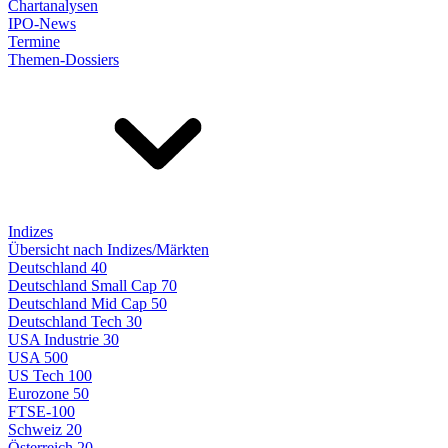
Chartanalysen
IPO-News
Termine
Themen-Dossiers
Indizes
Übersicht nach Indizes/Märkten
Deutschland 40
Deutschland Small Cap 70
Deutschland Mid Cap 50
Deutschland Tech 30
USA Industrie 30
USA 500
US Tech 100
Eurozone 50
FTSE-100
Schweiz 20
Österreich 20