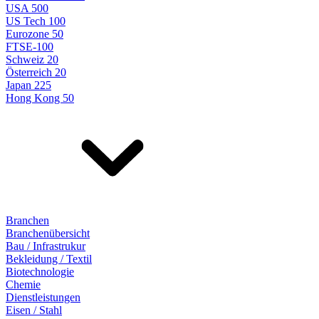
USA 500
US Tech 100
Eurozone 50
FTSE-100
Schweiz 20
Österreich 20
Japan 225
Hong Kong 50
Branchen
Branchenübersicht
Bau / Infrastrukur
Bekleidung / Textil
Biotechnologie
Chemie
Dienstleistungen
Eisen / Stahl