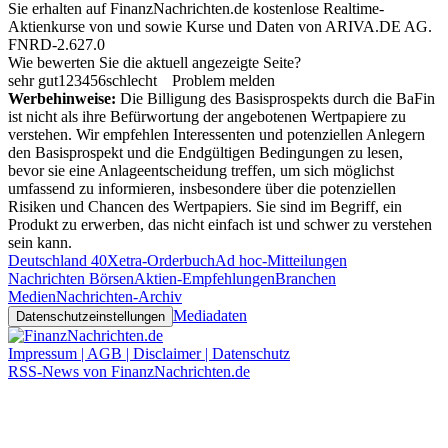
Sie erhalten auf FinanzNachrichten.de kostenlose Realtime-
Aktienkurse von
und
sowie Kurse und Daten von
ARIVA.DE AG
.
FNRD-2.627.0
Wie bewerten Sie die aktuell angezeigte Seite?
sehr gut
1
2
3
4
5
6
schlecht
Problem melden
Werbehinweise:
Die Billigung des Basisprospekts durch die BaFin
ist nicht als ihre Befürwortung der angebotenen Wertpapiere zu
verstehen. Wir empfehlen Interessenten und potenziellen Anlegern
den Basisprospekt und die Endgültigen Bedingungen zu lesen,
bevor sie eine Anlageentscheidung treffen, um sich möglichst
umfassend zu informieren, insbesondere über die potenziellen
Risiken und Chancen des Wertpapiers. Sie sind im Begriff, ein
Produkt zu erwerben, das nicht einfach ist und schwer zu verstehen
sein kann.
Deutschland 40
Xetra-Orderbuch
Ad hoc-Mitteilungen
Nachrichten Börsen
Aktien-Empfehlungen
Branchen
Medien
Nachrichten-Archiv
Mediadaten
Datenschutzeinstellungen
Impressum | AGB | Disclaimer | Datenschutz
RSS-News von FinanzNachrichten.de