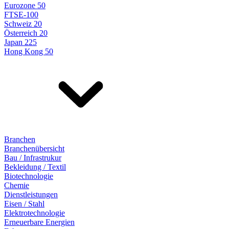
Eurozone 50
FTSE-100
Schweiz 20
Österreich 20
Japan 225
Hong Kong 50
Branchen
Branchenübersicht
Bau / Infrastrukur
Bekleidung / Textil
Biotechnologie
Chemie
Dienstleistungen
Eisen / Stahl
Elektrotechnologie
Erneuerbare Energien