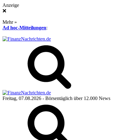
Anzeige
❌
Mehr »
Ad hoc-Mitteilungen
:
Freitag, 07.08.2026
- Börsentäglich über 12.000 News