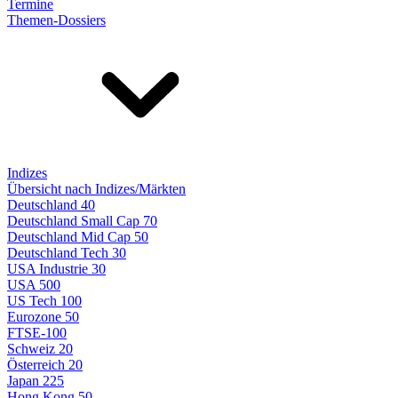
Termine
Themen-Dossiers
Indizes
Übersicht nach Indizes/Märkten
Deutschland 40
Deutschland Small Cap 70
Deutschland Mid Cap 50
Deutschland Tech 30
USA Industrie 30
USA 500
US Tech 100
Eurozone 50
FTSE-100
Schweiz 20
Österreich 20
Japan 225
Hong Kong 50