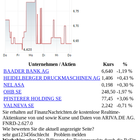
Unternehmen / Aktien
Kurs
%
BAADER BANK AG
6,640
-1,19 %
HEIDELBERGER DRUCKMASCHINEN AG
1,406
+0,43 %
NEL ASA
0,198
+0,30 %
OHB SE
248,50
-1,97 %
PFISTERER HOLDING SE
77,45
+3,06 %
VALNEVA SE
2,242
-0,71 %
Sie erhalten auf FinanzNachrichten.de kostenlose Realtime-
Aktienkurse von
und
sowie Kurse und Daten von
ARIVA.DE AG
.
FNRD-2.627.0
Wie bewerten Sie die aktuell angezeigte Seite?
sehr gut
1
2
3
4
5
6
schlecht
Problem melden