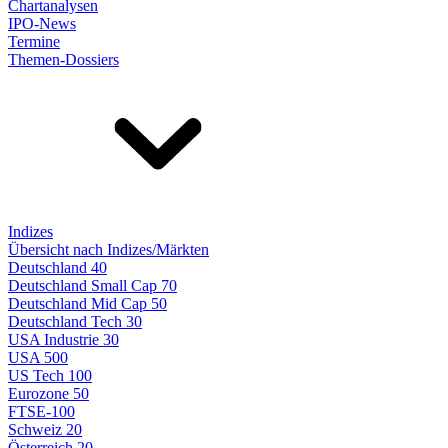
Chartanalysen
IPO-News
Termine
Themen-Dossiers
Indizes
Übersicht nach Indizes/Märkten
Deutschland 40
Deutschland Small Cap 70
Deutschland Mid Cap 50
Deutschland Tech 30
USA Industrie 30
USA 500
US Tech 100
Eurozone 50
FTSE-100
Schweiz 20
Österreich 20