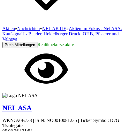
Aktien
»
Nachrichten
»
NEL AKTIE
»
Aktien im Fokus - Nel ASA:
Kaufsignal? - Baader, Heidelberger Druck, OHB, Pfisterer und
Valneva
Realtimekurse aktiv
Push Mitteilungen
NEL ASA
WKN: A0B733
|
ISIN: NO0010081235
|
Ticker-Symbol: D7G
Tradegate
05.08.26
|
21:54