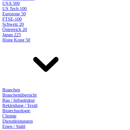
USA 500
US Tech 100
Eurozone 50
FTSE-100
Schweiz 20
Österreich 20
Japan 225
Hong Kong 50
Branchen
Branchenübersicht
Bau / Infrastrukur
Bekleidung / Textil
Biotechnologie
Chemie
Dienstleistungen
Eisen / Stahl