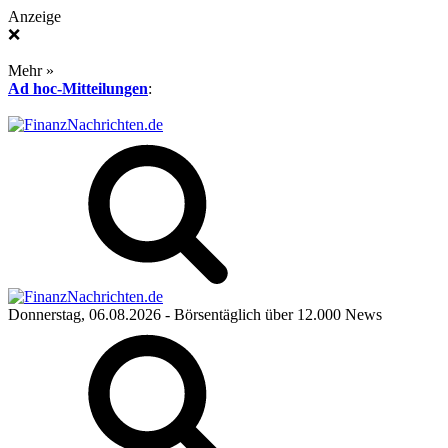
Anzeige
❌
Mehr »
Ad hoc-Mitteilungen
:
Donnerstag, 06.08.2026
- Börsentäglich über 12.000 News