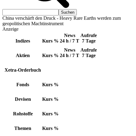
China verschärft den Druck - Heavy Rare Earths werden zum
geopolitischen Machtinstrument
Anzeige
News
Aufrufe
Indizes
Kurs
%
24 h / 7 T
7 Tage
News
Aufrufe
Aktien
Kurs
%
24 h / 7 T
7 Tage
Xetra-Orderbuch
Fonds
Kurs
%
Devisen
Kurs
%
Rohstoffe
Kurs
%
Themen
Kurs
%