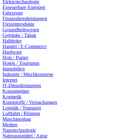
Elektrotechnologie
Erneuerbare Energien
Fahrzeuge
Finanzdienstleistungen
Freizeitprodukte
Gesundheitswesen
Getränke / Tabak
Halbleiter
Handel / E-Commerce
Hardware
Holz / Papier
Hotels / Tourismus
Immobilien
Industrie / Mischkonzerne
Internet
IT-Dienstleistungen
Konsumgüter
Kosmetik
Kunststoffe / Verpackungen
Logistik / Transport
Luftfahrt / Rüstung
Maschinenbau
Medien
Nanotechnologie
Nahrungsmittel / Agrar