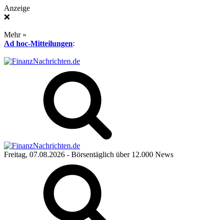
Anzeige
❌
Mehr »
Ad hoc-Mitteilungen
:
Freitag, 07.08.2026
- Börsentäglich über 12.000 News