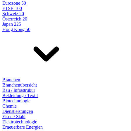
Eurozone 50
FTSE-100
Schweiz 20
Österreich 20
Japan 225
Hong Kong 50
Branchen
Branchenübersicht
Bau / Infrastrukur
Bekleidung / Textil
Biotechnologie
Chemie
Dienstleistungen
Eisen / Stahl
Elektrotechnologie
Erneuerbare Energien