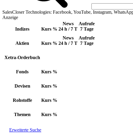
SalesCloser Technologies: Facebook, YouTube, Instagram, WhatsAp
Anzeige
News
Aufrufe
Indizes
Kurs
%
24 h / 7 T
7 Tage
News
Aufrufe
Aktien
Kurs
%
24 h / 7 T
7 Tage
Xetra-Orderbuch
Fonds
Kurs
%
Devisen
Kurs
%
Rohstoffe
Kurs
%
Themen
Kurs
%
Erweiterte Suche