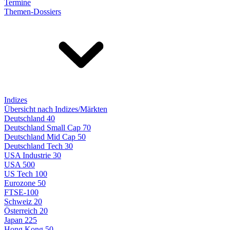
Termine
Themen-Dossiers
Indizes
Übersicht nach Indizes/Märkten
Deutschland 40
Deutschland Small Cap 70
Deutschland Mid Cap 50
Deutschland Tech 30
USA Industrie 30
USA 500
US Tech 100
Eurozone 50
FTSE-100
Schweiz 20
Österreich 20
Japan 225
Hong Kong 50