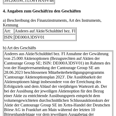
3912003NCTLO6YHA9V48
4. Angaben zum Geschäft/zu den Geschäften
a) Beschreibung des Finanzinstruments, Art des Instruments,
Kennung
Art:
Anderes auf Aktie/Schuldtitel bez. FI
ISIN:
DE000A3DSV01
b) Art des Geschäfts
Anderes aus Aktie/Schuldtitel bez. FI Annahme der Gewährung
von 25.000 Aktienoptionen (Bezugsrechten auf Aktien der
Cantourage Group SE; ISIN: DE000A3DSV01) im Rahmen des
von der Hauptversammlung der Cantourage Group SE am
28.06.2023 beschlossenen Mitarbeiterbeteiligungsprogramms
'Cantourage Aktienoptionsplan 2023'. Die Ausübbarkeit der
Aktienoptionen hängt insbesondere von der Erreichung des
Erfolgsziels und dem Ablauf der vierjährigen Wartezeit ab. Der
bei der Ausübung der jeweiligen Aktienoption für den Bezug
einer Aktie zu entrichtende Ausübungspreis entspricht dem
volumengewichteten durchschnittlichen Schlussauktionskurs der
Aktie der Cantourage Group SE im Xetra-Handel der Deutschen
Börse AG in Frankfurt am Main während der letzten 10
Börsenhandelstage vor dem jeweiligen Ausgabetag der