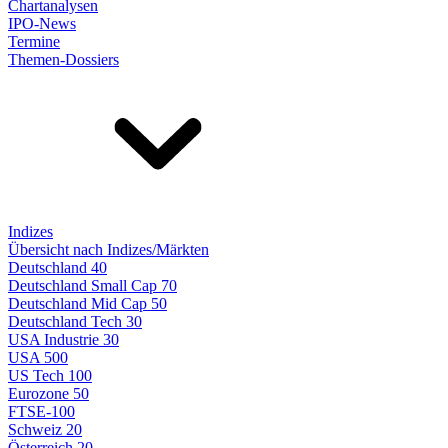
Chartanalysen
IPO-News
Termine
Themen-Dossiers
Indizes
Übersicht nach Indizes/Märkten
Deutschland 40
Deutschland Small Cap 70
Deutschland Mid Cap 50
Deutschland Tech 30
USA Industrie 30
USA 500
US Tech 100
Eurozone 50
FTSE-100
Schweiz 20
Österreich 20