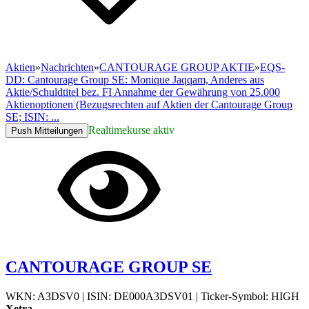
Aktien
»
Nachrichten
»
CANTOURAGE GROUP AKTIE
»
EQS-
DD: Cantourage Group SE: Monique Jaqqam, Anderes aus
Aktie/Schuldtitel bez. FI Annahme der Gewährung von 25.000
Aktienoptionen (Bezugsrechten auf Aktien der Cantourage Group
SE; ISIN: ...
Realtimekurse aktiv
Push Mitteilungen
CANTOURAGE GROUP SE
WKN: A3DSV0
|
ISIN: DE000A3DSV01
|
Ticker-Symbol: HIGH
Xetra