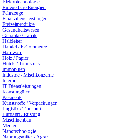
Elektrotechnologie
Erneuerbare Energien
Fahrzeuge
Finanzdienstleistungen
Freizeitprodukte
Gesundheitswesen
Getränke / Tabak
Halbleiter
Handel / E-Commerce
Hardware
Holz / Papier
Hotels / Tourismus
Immobilien
Industrie / Mischkonzerne
Internet
IT-Dienstleistungen
Konsumgüter
Kosmetik
Kunststoffe / Verpackungen
Logistik / Transport
Luftfahrt / Rüstung
Maschinenbau
Medien
Nanotechnologie
Nahrungsmittel / Agrar