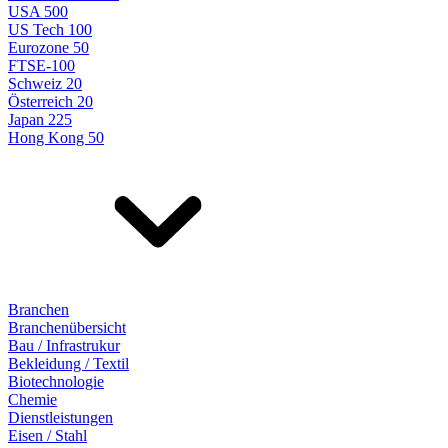
USA 500
US Tech 100
Eurozone 50
FTSE-100
Schweiz 20
Österreich 20
Japan 225
Hong Kong 50
Branchen
Branchenübersicht
Bau / Infrastrukur
Bekleidung / Textil
Biotechnologie
Chemie
Dienstleistungen
Eisen / Stahl