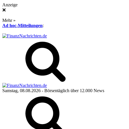
Anzeige
❌
Mehr »
Ad hoc-Mitteilungen
:
Samstag, 08.08.2026
- Börsentäglich über 12.000 News