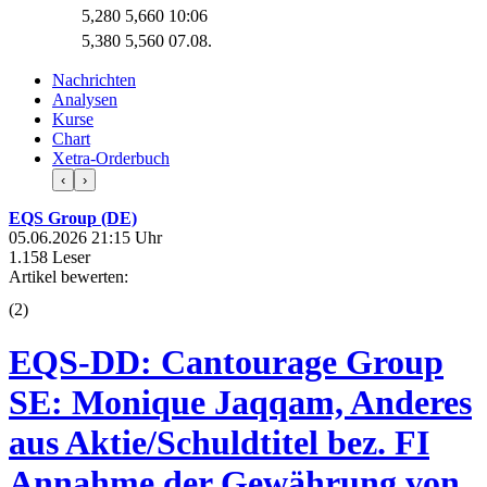
5,280
5,660
10:06
5,380
5,560
07.08.
Nachrichten
Analysen
Kurse
Chart
Xetra-Orderbuch
‹
›
EQS Group (DE)
05.06.2026 21:15 Uhr
1.158 Leser
Artikel bewerten:
(
2
)
EQS-DD: Cantourage Group
SE: Monique Jaqqam, Anderes
aus Aktie/Schuldtitel bez. FI
Annahme der Gewährung von