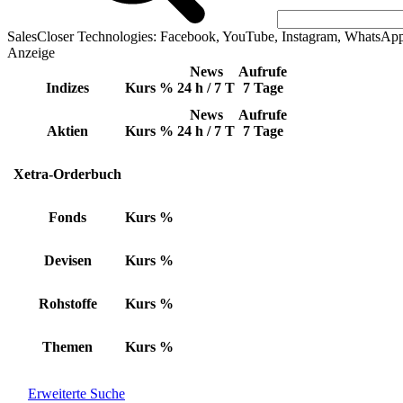
SalesCloser Technologies: Facebook, YouTube, Instagram, WhatsAp
Anzeige
News
Aufrufe
Indizes
Kurs
%
24 h / 7 T
7 Tage
News
Aufrufe
Aktien
Kurs
%
24 h / 7 T
7 Tage
Xetra-Orderbuch
Fonds
Kurs
%
Devisen
Kurs
%
Rohstoffe
Kurs
%
Themen
Kurs
%
Erweiterte Suche