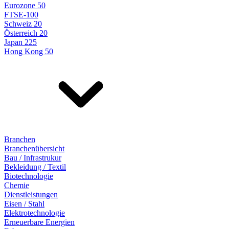
Eurozone 50
FTSE-100
Schweiz 20
Österreich 20
Japan 225
Hong Kong 50
Branchen
Branchenübersicht
Bau / Infrastrukur
Bekleidung / Textil
Biotechnologie
Chemie
Dienstleistungen
Eisen / Stahl
Elektrotechnologie
Erneuerbare Energien