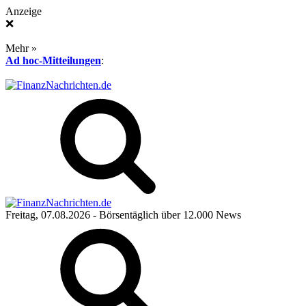
Anzeige
❌
Mehr »
Ad hoc-Mitteilungen
:
Freitag, 07.08.2026
- Börsentäglich über 12.000 News