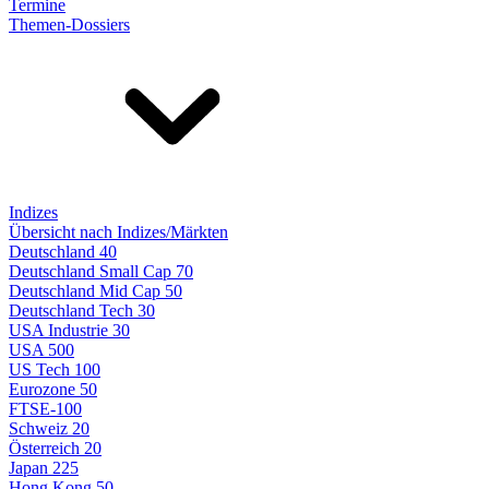
Termine
Themen-Dossiers
Indizes
Übersicht nach Indizes/Märkten
Deutschland 40
Deutschland Small Cap 70
Deutschland Mid Cap 50
Deutschland Tech 30
USA Industrie 30
USA 500
US Tech 100
Eurozone 50
FTSE-100
Schweiz 20
Österreich 20
Japan 225
Hong Kong 50