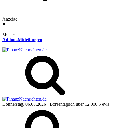
Anzeige
❌
Mehr »
Ad hoc-Mitteilungen
:
Donnerstag, 06.08.2026
- Börsentäglich über 12.000 News