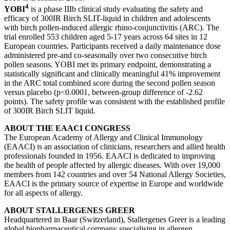
4
YOBI
is a phase IIIb clinical study evaluating the safety and
efficacy of 300IR Birch SLIT-liquid in children and adolescents
with birch pollen-induced allergic rhino-conjunctivitis (ARC). The
trial enrolled 553 children aged 5-17 years across 64 sites in 12
European countries. Participants received a daily maintenance dose
administered pre-and co-seasonally over two consecutive birch
pollen seasons. YOBI met its primary endpoint, demonstrating a
statistically significant and clinically meaningful 41% improvement
in the ARC total combined score during the second pollen season
versus placebo (p<0.0001, between-group difference of -2.62
points). The safety profile was consistent with the established profile
of 300IR Birch SLIT liquid.
ABOUT THE EAACI CONGRESS
The European Academy of Allergy and Clinical Immunology
(EAACI) is an association of clinicians, researchers and allied health
professionals founded in 1956. EAACI is dedicated to improving
the health of people affected by allergic diseases. With over 19,000
members from 142 countries and over 54 National Allergy Societies,
EAACI is the primary source of expertise in Europe and worldwide
for all aspects of allergy.
ABOUT STALLERGENES GREER
Headquartered in Baar (Switzerland), Stallergenes Greer is a leading
global biopharmaceutical company specialising in allergen