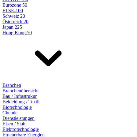
Eurozone 50
FTSE-100
Schweiz 20
Österreich 20
Japan 225
Hong Kong 50
Branchen
Branchenübersicht
Bau / Infrastrukur
Bekleidung / Textil
Biotechnologie
Chemie
Dienstleistungen
Eisen / Stahl
Elektrotechnologie
Erneuerbare Energien