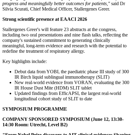
progress and meaningfully better outcomes for patients,"
said Dr
Silvia Scurati, Chief Medical Officer, Stallergenes Greer.
Strong scientific presence at EAACI 2026
Stallergenes Greer's will feature 23 abstracts at the congress,
including two oral presentations and nine flash talks, reflecting the
company's sustained commitment to generating clinically
meaningful, long-term evidence and research with the potential to
redefine the treatment of respiratory allergy.
Key highlights include:
Debut data from YOBI, the paediatric phase III study of 300
IR Birch liquid sublingual immunotherapy (SLIT)
New real-world evidence from VORAN, evaluating the 300
IR House Dust Mite (HDM) SLIT tablet
Updated findings from EfficAPSI, the largest real-world
longitudinal cohort study of SLIT to date
SYMPOSIUM PROGRAMME
COMPANY SPONSORED SYMPOSIUM (June 12, 13:30-
14:30 Room: Utrecht, Level B2)
"From Nobel Prize discovery to AIT clinical evidence: Shaping