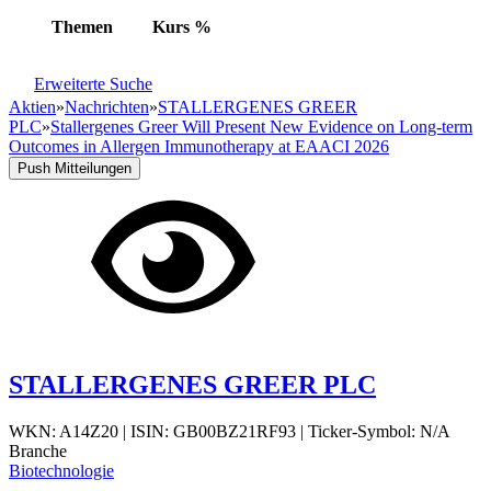
Themen
Kurs
%
Erweiterte Suche
Aktien
»
Nachrichten
»
STALLERGENES GREER
PLC
»
Stallergenes Greer Will Present New Evidence on Long-term
Outcomes in Allergen Immunotherapy at EAACI 2026
Push Mitteilungen
STALLERGENES GREER PLC
WKN: A14Z20
|
ISIN: GB00BZ21RF93
|
Ticker-Symbol: N/A
Branche
Biotechnologie