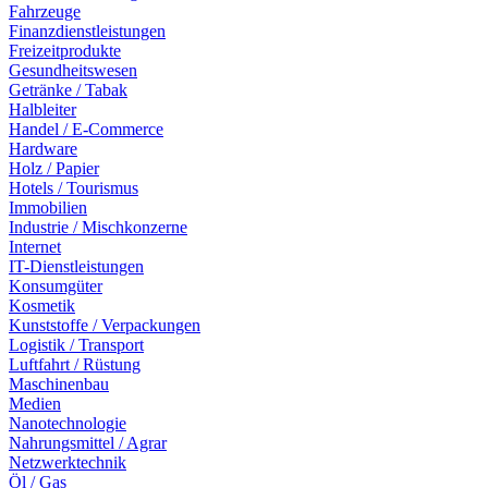
Fahrzeuge
Finanzdienstleistungen
Freizeitprodukte
Gesundheitswesen
Getränke / Tabak
Halbleiter
Handel / E-Commerce
Hardware
Holz / Papier
Hotels / Tourismus
Immobilien
Industrie / Mischkonzerne
Internet
IT-Dienstleistungen
Konsumgüter
Kosmetik
Kunststoffe / Verpackungen
Logistik / Transport
Luftfahrt / Rüstung
Maschinenbau
Medien
Nanotechnologie
Nahrungsmittel / Agrar
Netzwerktechnik
Öl / Gas