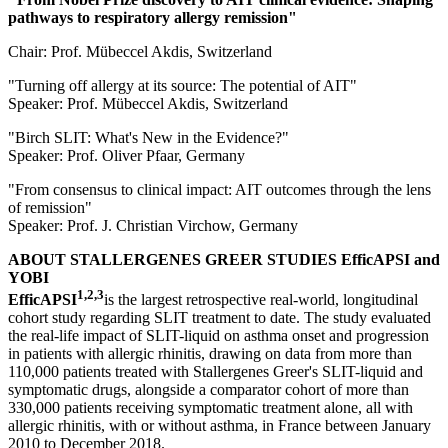
pathways to respiratory allergy remission"
Chair: Prof. Mübeccel Akdis, Switzerland
"Turning off allergy at its source: The potential of AIT"
Speaker: Prof. Mübeccel Akdis, Switzerland
"Birch SLIT: What's New in the Evidence?"
Speaker: Prof. Oliver Pfaar, Germany
"From consensus to clinical impact: AIT outcomes through the lens
of remission"
Speaker: Prof. J. Christian Virchow, Germany
ABOUT STALLERGENES GREER STUDIES EfficAPSI and
YOBI
1,2,3
EfficAPSI
is the largest retrospective real-world, longitudinal
cohort study regarding SLIT treatment to date. The study evaluated
the real-life impact of SLIT-liquid on asthma onset and progression
in patients with allergic rhinitis, drawing on data from more than
110,000 patients treated with Stallergenes Greer's SLIT-liquid and
symptomatic drugs, alongside a comparator cohort of more than
330,000 patients receiving symptomatic treatment alone, all with
allergic rhinitis, with or without asthma, in France between January
2010 to December 2018.