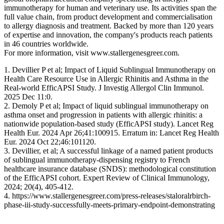
immunotherapy for human and veterinary use. Its activities span the
full value chain, from product development and commercialisation
to allergy diagnosis and treatment. Backed by more than 120 years
of expertise and innovation, the company's products reach patients
in 46 countries worldwide.
For more information, visit www.stallergenesgreer.com.
1. Devillier P et al; Impact of Liquid Sublingual Immunotherapy on
Health Care Resource Use in Allergic Rhinitis and Asthma in the
Real-world EfficAPSI Study. J Investig Allergol Clin Immunol.
2025 Dec 11:0.
2. Demoly P et al; Impact of liquid sublingual immunotherapy on
asthma onset and progression in patients with allergic rhinitis: a
nationwide population-based study (EfficAPSI study). Lancet Reg
Health Eur. 2024 Apr 26;41:100915. Erratum in: Lancet Reg Health
Eur. 2024 Oct 22;46:101120.
3. Devillier, et al; A successful linkage of a named patient products
of sublingual immunotherapy-dispensing registry to French
healthcare insurance database (SNDS): methodological constitution
of the EfficAPSI cohort. Expert Review of Clinical Immunology,
2024; 20(4), 405-412.
4. https://www.stallergenesgreer.com/press-releases/staloralrbirch-
phase-iii-study-successfully-meets-primary-endpoint-demonstrating