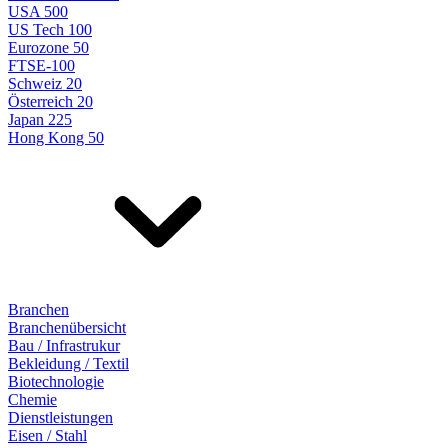
USA 500
US Tech 100
Eurozone 50
FTSE-100
Schweiz 20
Österreich 20
Japan 225
Hong Kong 50
Branchen
Branchenübersicht
Bau / Infrastrukur
Bekleidung / Textil
Biotechnologie
Chemie
Dienstleistungen
Eisen / Stahl