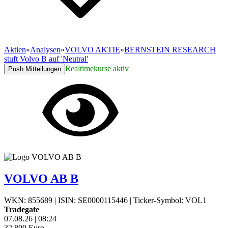
Aktien
»
Analysen
»
VOLVO AKTIE
»
BERNSTEIN RESEARCH
stuft Volvo B auf 'Neutral'
Realtimekurse aktiv
Push Mitteilungen
VOLVO AB B
WKN: 855689
|
ISIN: SE0000115446
|
Ticker-Symbol: VOL1
Tradegate
07.08.26
|
08:24
32,800
Euro