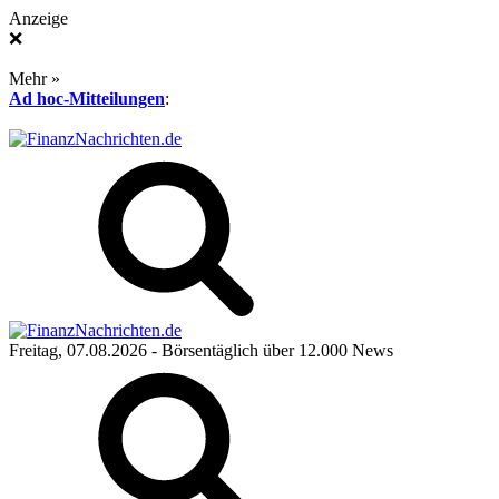
Anzeige
❌
Mehr »
Ad hoc-Mitteilungen
:
Freitag, 07.08.2026
- Börsentäglich über 12.000 News