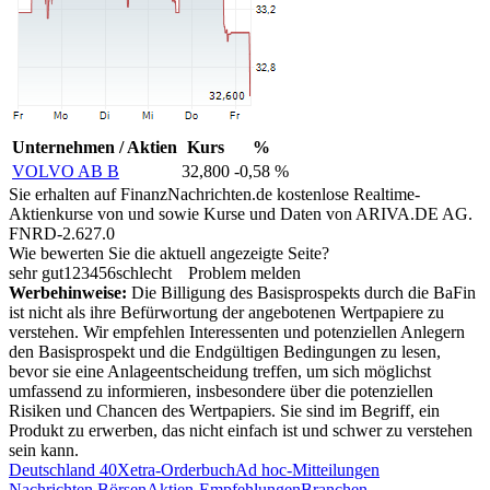
Unternehmen / Aktien
Kurs
%
VOLVO AB B
32,800
-0,58 %
Sie erhalten auf FinanzNachrichten.de kostenlose Realtime-
Aktienkurse von
und
sowie Kurse und Daten von
ARIVA.DE AG
.
FNRD-2.627.0
Wie bewerten Sie die aktuell angezeigte Seite?
sehr gut
1
2
3
4
5
6
schlecht
Problem melden
Werbehinweise:
Die Billigung des Basisprospekts durch die BaFin
ist nicht als ihre Befürwortung der angebotenen Wertpapiere zu
verstehen. Wir empfehlen Interessenten und potenziellen Anlegern
den Basisprospekt und die Endgültigen Bedingungen zu lesen,
bevor sie eine Anlageentscheidung treffen, um sich möglichst
umfassend zu informieren, insbesondere über die potenziellen
Risiken und Chancen des Wertpapiers. Sie sind im Begriff, ein
Produkt zu erwerben, das nicht einfach ist und schwer zu verstehen
sein kann.
Deutschland 40
Xetra-Orderbuch
Ad hoc-Mitteilungen
Nachrichten Börsen
Aktien-Empfehlungen
Branchen