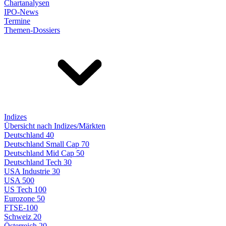
Chartanalysen
IPO-News
Termine
Themen-Dossiers
Indizes
Übersicht nach Indizes/Märkten
Deutschland 40
Deutschland Small Cap 70
Deutschland Mid Cap 50
Deutschland Tech 30
USA Industrie 30
USA 500
US Tech 100
Eurozone 50
FTSE-100
Schweiz 20
Österreich 20