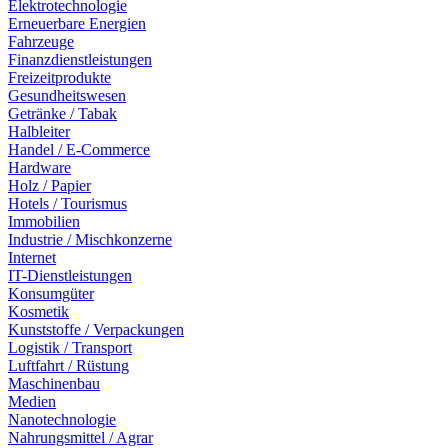
Elektrotechnologie
Erneuerbare Energien
Fahrzeuge
Finanzdienstleistungen
Freizeitprodukte
Gesundheitswesen
Getränke / Tabak
Halbleiter
Handel / E-Commerce
Hardware
Holz / Papier
Hotels / Tourismus
Immobilien
Industrie / Mischkonzerne
Internet
IT-Dienstleistungen
Konsumgüter
Kosmetik
Kunststoffe / Verpackungen
Logistik / Transport
Luftfahrt / Rüstung
Maschinenbau
Medien
Nanotechnologie
Nahrungsmittel / Agrar