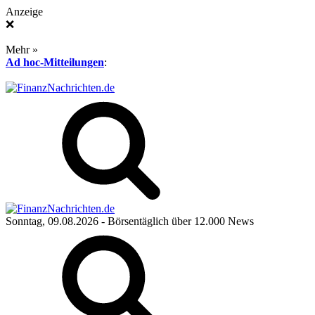
Anzeige
❌
Mehr »
Ad hoc-Mitteilungen
:
Sonntag, 09.08.2026
- Börsentäglich über 12.000 News