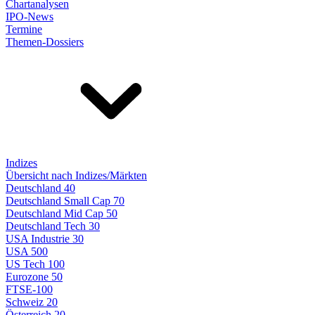
Chartanalysen
IPO-News
Termine
Themen-Dossiers
Indizes
Übersicht nach Indizes/Märkten
Deutschland 40
Deutschland Small Cap 70
Deutschland Mid Cap 50
Deutschland Tech 30
USA Industrie 30
USA 500
US Tech 100
Eurozone 50
FTSE-100
Schweiz 20
Österreich 20