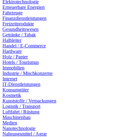
Elektrotechnologie
Erneuerbare Energien
Fahrzeuge
Finanzdienstleistungen
Freizeitprodukte
Gesundheitswesen
Getränke / Tabak
Halbleiter
Handel / E-Commerce
Hardware
Holz / Papier
Hotels / Tourismus
Immobilien
Industrie / Mischkonzerne
Internet
IT-Dienstleistungen
Konsumgüter
Kosmetik
Kunststoffe / Verpackungen
Logistik / Transport
Luftfahrt / Rüstung
Maschinenbau
Medien
Nanotechnologie
Nahrungsmittel / Agrar