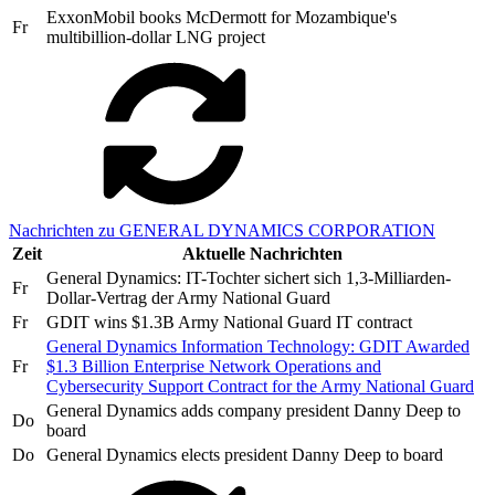
ExxonMobil books McDermott for Mozambique's
Fr
multibillion-dollar LNG project
Nachrichten zu GENERAL DYNAMICS CORPORATION
Zeit
Aktuelle Nachrichten
General Dynamics: IT-Tochter sichert sich 1,3-Milliarden-
Fr
Dollar-Vertrag der Army National Guard
Fr
GDIT wins $1.3B Army National Guard IT contract
General Dynamics Information Technology: GDIT Awarded
Fr
$1.3 Billion Enterprise Network Operations and
Cybersecurity Support Contract for the Army National Guard
General Dynamics adds company president Danny Deep to
Do
board
Do
General Dynamics elects president Danny Deep to board