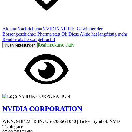
Aktien
»
Nachrichten
»
NVIDIA AKTIE
»
Gewinner der
Börsengeschichte: Pharma statt Öl: Diese Aktie hat langfristig mehr
Rendite als Exxon gebracht!
Realtimekurse aktiv
Push Mitteilungen
NVIDIA CORPORATION
WKN: 918422
|
ISIN: US67066G1040
|
Ticker-Symbol: NVD
Tradegate
07.08.26
|
21:59