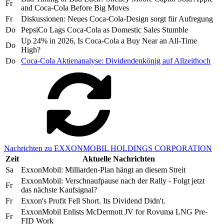
Fr
and Coca-Cola Before Big Moves
Fr
Diskussionen: Neues Coca-Cola-Design sorgt für Aufregung
Do
PepsiCo Lags Coca-Cola as Domestic Sales Stumble
Up 24% in 2026, Is Coca-Cola a Buy Near an All-Time
Do
High?
Do
Coca-Cola Aktienanalyse: Dividendenkönig auf Allzeithoch
Nachrichten zu EXXONMOBIL HOLDINGS CORPORATION
Zeit
Aktuelle Nachrichten
Sa
ExxonMobil: Milliarden-Plan hängt an diesem Streit
ExxonMobil: Verschnaufpause nach der Rally - Folgt jetzt
Fr
das nächste Kaufsignal?
Fr
Exxon's Profit Fell Short. Its Dividend Didn't.
ExxonMobil Enlists McDermott JV for Rovuma LNG Pre-
Fr
FID Work