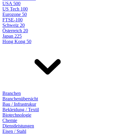
USA 500
US Tech 100
Eurozone 50
FTSE-100
Schweiz 20
Österreich 20
Japan 225
Hong Kong 50
Branchen
Branchenübersicht
Bau / Infrastrukur
Bekleidung / Textil
Biotechnologie
Chemie
Dienstleistungen
Eisen / Stahl