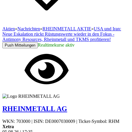
Aktien
»
Nachrichten
»
RHEINMETALL AKTIE
»
USA und Iran:
Neue Eskalation rückt Rüstungswerte wieder in den Fokus -
Antimony Resources, Rheinmetall und TKMS profitieren!
Realtimekurse aktiv
Push Mitteilungen
RHEINMETALL AG
WKN: 703000
|
ISIN: DE0007030009
|
Ticker-Symbol: RHM
Xetra
05.08.26
|
17:35