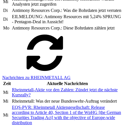
Mi
Analysten jetzt zugreifen
Di
Antimony Resources Corp.: Was die Bohrdaten jetzt verraten
EILMELDUNG: Antimony Resources mit 5,24% SPRUNG
Di
- Pentagon-Deal in Aussicht!
Mo
Antimony Resources Corp.: Diese Bohrdaten zählen jetzt
Nachrichten zu RHEINMETALL AG
Zeit
Aktuelle Nachrichten
Rheinmetall-Aktie vor den Zahlen: Zündet jetzt die nächste
Mi
Kursrally?
Mi
Rheinmetall: Was der neue Bundeswehr-Auftrag verändert
EQS-PVR: Rheinmetall Aktiengesellschaft: Release
according to Article 40, Section 1 of the WpHG [the German
Mi
Securities Trading Act] with the objective of Europe-wide
distribution