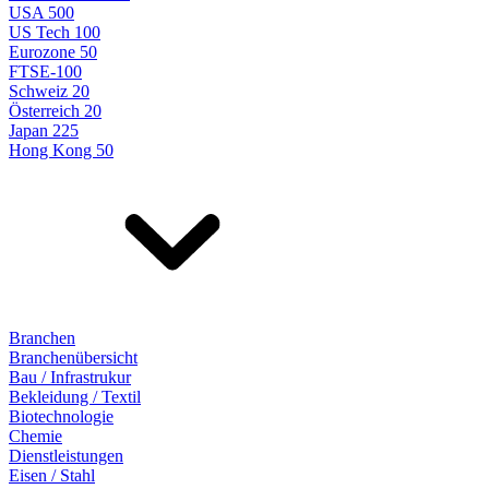
USA 500
US Tech 100
Eurozone 50
FTSE-100
Schweiz 20
Österreich 20
Japan 225
Hong Kong 50
Branchen
Branchenübersicht
Bau / Infrastrukur
Bekleidung / Textil
Biotechnologie
Chemie
Dienstleistungen
Eisen / Stahl