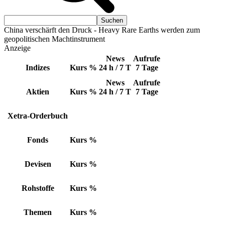
China verschärft den Druck - Heavy Rare Earths werden zum
geopolitischen Machtinstrument
Anzeige
News
Aufrufe
Indizes
Kurs
%
24 h / 7 T
7 Tage
News
Aufrufe
Aktien
Kurs
%
24 h / 7 T
7 Tage
Xetra-Orderbuch
Fonds
Kurs
%
Devisen
Kurs
%
Rohstoffe
Kurs
%
Themen
Kurs
%