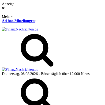
Anzeige
❌
Mehr »
Ad hoc-Mitteilungen
:
Donnerstag, 06.08.2026
- Börsentäglich über 12.000 News