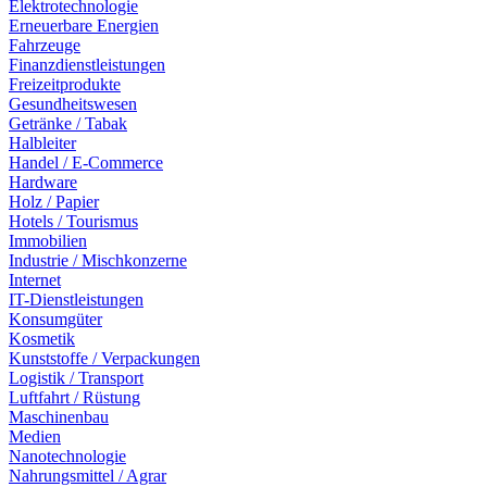
Elektrotechnologie
Erneuerbare Energien
Fahrzeuge
Finanzdienstleistungen
Freizeitprodukte
Gesundheitswesen
Getränke / Tabak
Halbleiter
Handel / E-Commerce
Hardware
Holz / Papier
Hotels / Tourismus
Immobilien
Industrie / Mischkonzerne
Internet
IT-Dienstleistungen
Konsumgüter
Kosmetik
Kunststoffe / Verpackungen
Logistik / Transport
Luftfahrt / Rüstung
Maschinenbau
Medien
Nanotechnologie
Nahrungsmittel / Agrar