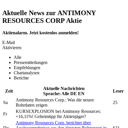
Aktuelle News zur ANTIMONY
RESOURCES CORP Aktie
Aktienalarm. Jetzt kostenlos anmelden!
E-Mail
Aktivieren
Alle
Pressemitteilungen
Empfehlungen
Chartanalysen
Berichte
Aktuelle Nachrichten
Zeit
Leser
Sprache:
Alle
DE
EN
Antimony Resources Corp.
: Was die neuen
Sa
25
Bohrdaten zeigen
KURSEXPLOSION bei
Antimony Resources:
Fr
+16,11%! Geheimtipp für Aktienjäger?
Antimony Resources Corp.
berichtet über
Do
Analyseergebnisse aus den jüngsten Bohrungen in
621