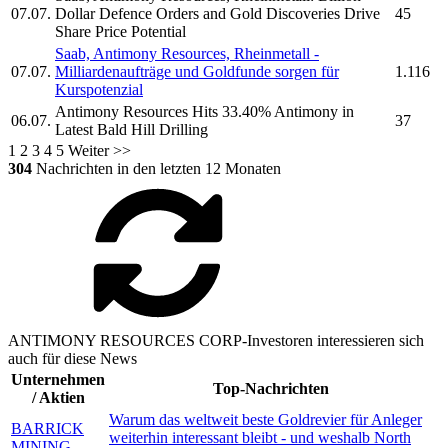
07.07.
Dollar Defence Orders and Gold Discoveries Drive
45
Share Price Potential
Saab,
Antimony Resources,
Rheinmetall -
07.07.
Milliardenaufträge und Goldfunde sorgen für
1.116
Kurspotenzial
Antimony Resources
Hits 33.40% Antimony in
06.07.
37
Latest Bald Hill Drilling
1
2
3
4
5
Weiter >>
304
Nachrichten in den letzten 12 Monaten
ANTIMONY RESOURCES CORP-Investoren interessieren sich
auch für diese News
Unternehmen
Top-Nachrichten
/ Aktien
Warum das weltweit beste Goldrevier für Anleger
BARRICK
weiterhin interessant bleibt - und weshalb North
MINING