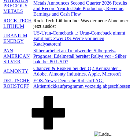
WHEATON
Metals Announces Second Quarter 2026 Results
PRECIOUS
and Record Year-to-Date Production, Revenue,
METALS
Earnings and Cash Flow
ROCK TECH
Rock Tech Lithium Inc: Was der neue Abnehmer
LITHIUM
jetzt auslöst
US-Uran-Comeback...: Uran-Comeback nimmt
URANIUM
Fahrt auf: Zwei US-Werte vor neuen
ENERGY
Katalysatoren!
PAN
Silber arbeitet an Trendwende: Silberpreis-
AMERICAN
Prognose: Edelmetall bereitet Rallye vor - Silber
SILVER
bald bei 80 USD?
Chancen & Risiken bei den Q2-Kennzahlen -
ALMONTY
Adobe, Almonty Industries, Apple, Microsoft
DEUTSCHE
EQS-News: Deutsche Rohstoff AG:
ROHSTOFF
Aktienrückkaufprogramm vorzeitig abgeschlossen