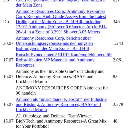
der Main Zone
Antimony Resources Corp.
:
Antimony Resources
Corp.
Reports High-Grade Assays from the Latest
Do
Drilling at the Main Zone - Bald Hill, Including
346
13.0% Antimony (Sb) over 0.65meters (m) in BH-
26-14 in a Zone of 3.29% Sb over 3.05 Meters
Antimony Resources Corp.
berichtet über
30.07.
Untersuchungsergebnisse aus den jüngsten
1.243
Bohrungen in der Main Zone - Bald Hill
Rutscht Evotec unter 2 EUR? Kaufempfehlungen für
17.07.
Rohstoffaktien MP Materials und
Antimony
2.061
Resources!
Antimony as the "Invisible Glue" of Industry and
16.07.
Defence:
Antimony Resources,
BASF, and
83
Lockheed Martin
ANTIMONY RESOURCES CORP
Aktie jetzt für
0€ handeln
Antimon als "unsichtbarer Klebstoff" der Industrie
16.07.
und Rüstung:
Antimony Resources,
BASF und
2.278
Lockheed Martin
AI, Oncology, and Defense: TeamViewer,
15.07.
BioNTech, and
Antimony Resources-
A Great Mix
48
for Your Portfolio!