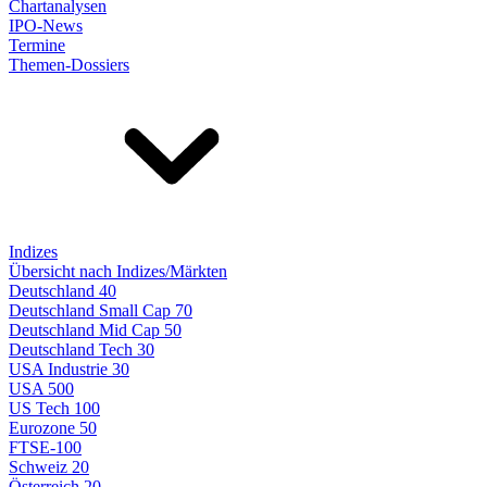
Chartanalysen
IPO-News
Termine
Themen-Dossiers
Indizes
Übersicht nach Indizes/Märkten
Deutschland 40
Deutschland Small Cap 70
Deutschland Mid Cap 50
Deutschland Tech 30
USA Industrie 30
USA 500
US Tech 100
Eurozone 50
FTSE-100
Schweiz 20
Österreich 20