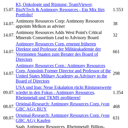
KI, Onkologie und Rüstung: TeamViewer,
15.07.
BioNTech &
Antimony Resources
- Ein Mix fürs
1.553
Portfolio!
Antimony Resources Corp:
Antimony Resources
14.07.
38
appoints Melkon as adviser
Antimony Resources
Adds West Point's Critical
14.07.
32
Minerals Consortium Lead to Advisory Board
Antimony Resources Corp.
ernennt früheren
Direktor und Professor der Militärakademie der
14.07.
661
Vereinigten Staaten zum Berater des Board of
Directors
Antimony Resources Corp.
:
Antimony Resources
Corp.
Appoints Former Director and Professor of the
14.07.
298
United States Military Academy as Advisory to the
Board of Directors
USA und Iran: Neue Eskalation rückt Rüstungswerte
09.07.
wieder in den Fokus -
Antimony Resources,
1.354
Rheinmetall und TKMS profitieren!
Original-Research:
Antimony Resources Corp.
(von
08.07.
468
GBC AG): BUY
Original-Research:
Antimony Resources Corp.
(von
08.07.
631
GBC AG): Kaufen
Saab,
Antimony Resources,
Rheinmetall: Billion-