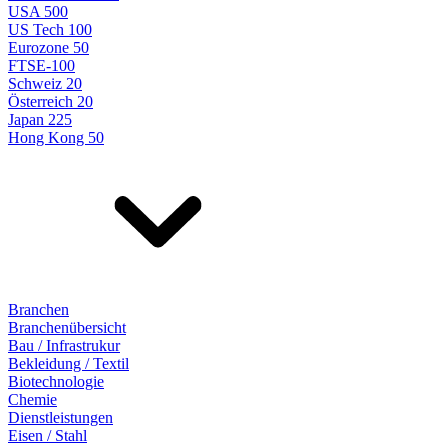
USA 500
US Tech 100
Eurozone 50
FTSE-100
Schweiz 20
Österreich 20
Japan 225
Hong Kong 50
Branchen
Branchenübersicht
Bau / Infrastrukur
Bekleidung / Textil
Biotechnologie
Chemie
Dienstleistungen
Eisen / Stahl