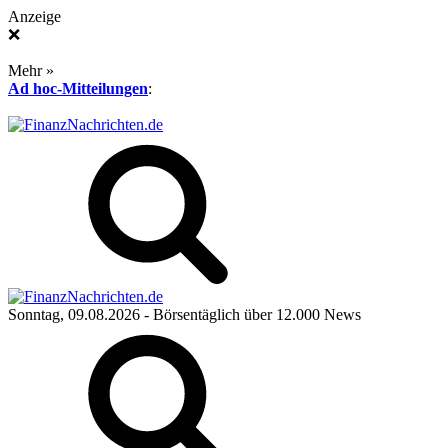
Anzeige
❌
Mehr »
Ad hoc-Mitteilungen
:
Sonntag, 09.08.2026
- Börsentäglich über 12.000 News