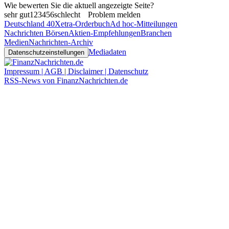
Wie bewerten Sie die aktuell angezeigte Seite?
sehr gut
1
2
3
4
5
6
schlecht
Problem melden
Deutschland 40
Xetra-Orderbuch
Ad hoc-Mitteilungen
Nachrichten Börsen
Aktien-Empfehlungen
Branchen
Medien
Nachrichten-Archiv
Mediadaten
Datenschutzeinstellungen
Impressum | AGB | Disclaimer | Datenschutz
RSS-News von FinanzNachrichten.de