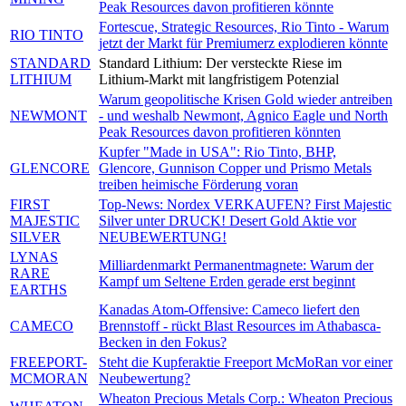
Peak Resources davon profitieren könnte
Fortescue, Strategic Resources, Rio Tinto - Warum
RIO TINTO
jetzt der Markt für Premiumerz explodieren könnte
STANDARD
Standard Lithium: Der versteckte Riese im
LITHIUM
Lithium-Markt mit langfristigem Potenzial
Warum geopolitische Krisen Gold wieder antreiben
NEWMONT
- und weshalb Newmont, Agnico Eagle und North
Peak Resources davon profitieren könnten
Kupfer "Made in USA": Rio Tinto, BHP,
GLENCORE
Glencore, Gunnison Copper und Prismo Metals
treiben heimische Förderung voran
FIRST
Top-News: Nordex VERKAUFEN? First Majestic
MAJESTIC
Silver unter DRUCK! Desert Gold Aktie vor
SILVER
NEUBEWERTUNG!
LYNAS
Milliardenmarkt Permanentmagnete: Warum der
RARE
Kampf um Seltene Erden gerade erst beginnt
EARTHS
Kanadas Atom-Offensive: Cameco liefert den
CAMECO
Brennstoff - rückt Blast Resources im Athabasca-
Becken in den Fokus?
FREEPORT-
Steht die Kupferaktie Freeport McMoRan vor einer
MCMORAN
Neubewertung?
Wheaton Precious Metals Corp.: Wheaton Precious