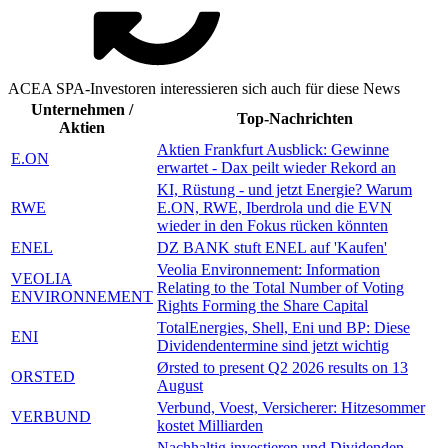
ACEA SPA-Investoren interessieren sich auch für diese News
Unternehmen /
Top-Nachrichten
Aktien
Aktien Frankfurt Ausblick: Gewinne
E.ON
erwartet - Dax peilt wieder Rekord an
KI, Rüstung - und jetzt Energie? Warum
RWE
E.ON, RWE, Iberdrola und die EVN
wieder in den Fokus rücken könnten
ENEL
DZ BANK stuft ENEL auf 'Kaufen'
Veolia Environnement: Information
VEOLIA
Relating to the Total Number of Voting
ENVIRONNEMENT
Rights Forming the Share Capital
TotalEnergies, Shell, Eni und BP: Diese
ENI
Dividendentermine sind jetzt wichtig
Ørsted to present Q2 2026 results on 13
ORSTED
August
Verbund, Voest, Versicherer: Hitzesommer
VERBUND
kostet Milliarden
Nachhaltig investieren und Dividenden