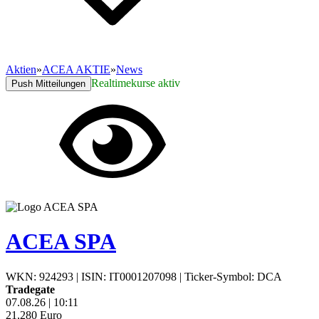
Aktien
»
ACEA AKTIE
»
News
Realtimekurse aktiv
Push Mitteilungen
ACEA SPA
WKN: 924293
|
ISIN: IT0001207098
|
Ticker-Symbol: DCA
Tradegate
07.08.26
|
10:11
21,280
Euro