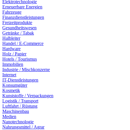
Elektrotechnologie
Erneuerbare Energien
Fahrzeuge
Finanzdienstleistungen
Freizeitprodukte
Gesundheitswesen
Getränke / Tabak
Halbleiter
Handel / E-Commerce
Hardware
Holz / Papier
Hotels / Tourismus
Immobilien
Industrie / Mischkonzerne
Internet
IT-Dienstleistungen
Konsumgüter
Kosmetik
Kunststoffe / Verpackungen
Logistik / Transport
Luftfahrt / Rüstung
Maschinenbau
Medien
Nanotechnologie
Nahrungsmittel / Agrar