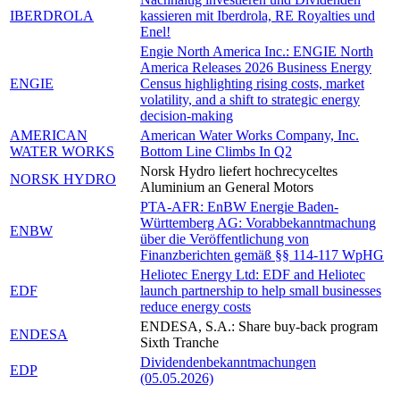
IBERDROLA
kassieren mit Iberdrola, RE Royalties und
Enel!
Engie North America Inc.: ENGIE North
America Releases 2026 Business Energy
ENGIE
Census highlighting rising costs, market
volatility, and a shift to strategic energy
decision-making
AMERICAN
American Water Works Company, Inc.
WATER WORKS
Bottom Line Climbs In Q2
Norsk Hydro liefert hochrecyceltes
NORSK HYDRO
Aluminium an General Motors
PTA-AFR: EnBW Energie Baden-
Württemberg AG: Vorabbekanntmachung
ENBW
über die Veröffentlichung von
Finanzberichten gemäß §§ 114-117 WpHG
Heliotec Energy Ltd: EDF and Heliotec
EDF
launch partnership to help small businesses
reduce energy costs
ENDESA, S.A.: Share buy-back program
ENDESA
Sixth Tranche
Dividendenbekanntmachungen
EDP
(05.05.2026)