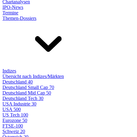
Chartanalysen
IPO-News
Termine
Themen-Dossiers
Indizes
Übersicht nach Indizes/Märkten
Deutschland 40
Deutschland Small Cap 70
Deutschland Mid Cap 50
Deutschland Tech 30
USA Industrie 30
USA 500
US Tech 100
Eurozone 50
FTSE-100
Schweiz 20
Österreich 20