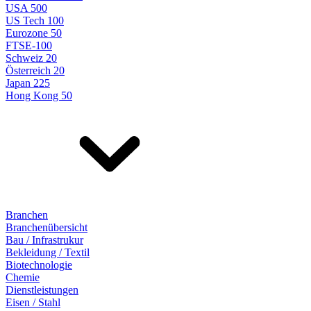
USA 500
US Tech 100
Eurozone 50
FTSE-100
Schweiz 20
Österreich 20
Japan 225
Hong Kong 50
Branchen
Branchenübersicht
Bau / Infrastrukur
Bekleidung / Textil
Biotechnologie
Chemie
Dienstleistungen
Eisen / Stahl