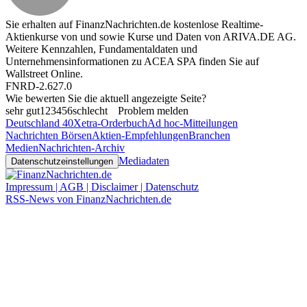
Sie erhalten auf FinanzNachrichten.de kostenlose Realtime-
Aktienkurse von
und
sowie Kurse und Daten von
ARIVA.DE AG
.
Weitere Kennzahlen, Fundamentaldaten und
Unternehmensinformationen zu ACEA SPA finden Sie auf
Wallstreet Online
.
FNRD-2.627.0
Wie bewerten Sie die aktuell angezeigte Seite?
sehr gut
1
2
3
4
5
6
schlecht
Problem melden
Deutschland 40
Xetra-Orderbuch
Ad hoc-Mitteilungen
Nachrichten Börsen
Aktien-Empfehlungen
Branchen
Medien
Nachrichten-Archiv
Mediadaten
Datenschutzeinstellungen
Impressum | AGB | Disclaimer | Datenschutz
RSS-News von FinanzNachrichten.de