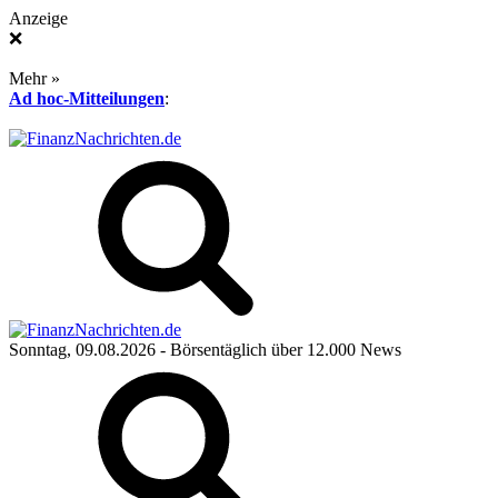
Anzeige
❌
Mehr »
Ad hoc-Mitteilungen
:
Sonntag, 09.08.2026
- Börsentäglich über 12.000 News