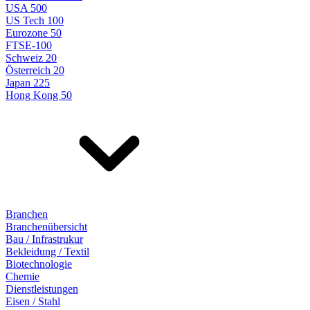
USA 500
US Tech 100
Eurozone 50
FTSE-100
Schweiz 20
Österreich 20
Japan 225
Hong Kong 50
Branchen
Branchenübersicht
Bau / Infrastrukur
Bekleidung / Textil
Biotechnologie
Chemie
Dienstleistungen
Eisen / Stahl