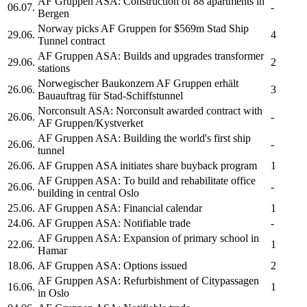
AF Gruppen ASA:
Construction of 88 apartments in
06.07.
-
Bergen
Norway picks
AF Gruppen
for $569m Stad Ship
29.06.
4
Tunnel contract
AF Gruppen ASA:
Builds and upgrades transformer
29.06.
2
stations
Norwegischer Baukonzern
AF Gruppen
erhält
26.06.
3
Bauauftrag für Stad-Schiffstunnel
Norconsult ASA: Norconsult awarded contract with
26.06.
-
AF Gruppen/
Kystverket
AF Gruppen ASA:
Building the world's first ship
26.06.
-
tunnel
26.06.
AF Gruppen ASA
initiates share buyback program
1
AF Gruppen ASA:
To build and rehabilitate office
26.06.
-
building in central Oslo
25.06.
AF Gruppen ASA:
Financial calendar
1
24.06.
AF Gruppen ASA:
Notifiable trade
-
AF Gruppen ASA:
Expansion of primary school in
22.06.
1
Hamar
18.06.
AF Gruppen ASA:
Options issued
2
AF Gruppen ASA:
Refurbishment of Citypassagen
16.06.
1
in Oslo