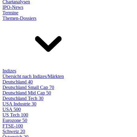
Chartanalysen
IPO-News
Termine
Themen-Dossiers
Indizes
Übersicht nach Indizes/Märkten
Deutschland 40
Deutschland Small Cap 70
Deutschland Mid Cap 50
Deutschland Tech 30
USA Industrie 30
USA 500
US Tech 100
Eurozone 50
FTSE-100
Schweiz 20
Österreich 20