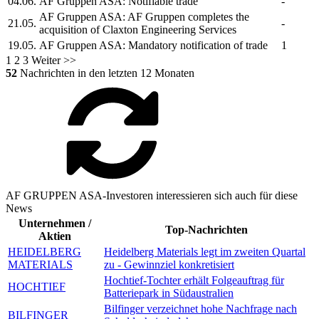
04.06.
AF Gruppen ASA:
Notifiable trade
-
AF Gruppen ASA:
AF Gruppen
completes the
21.05.
-
acquisition of Claxton Engineering Services
19.05.
AF Gruppen ASA:
Mandatory notification of trade
1
1
2
3
Weiter >>
52
Nachrichten in den letzten 12 Monaten
AF GRUPPEN ASA-Investoren interessieren sich auch für diese
News
Unternehmen /
Top-Nachrichten
Aktien
HEIDELBERG
Heidelberg Materials legt im zweiten Quartal
MATERIALS
zu - Gewinnziel konkretisiert
Hochtief-Tochter erhält Folgeauftrag für
HOCHTIEF
Batteriepark in Südaustralien
Bilfinger verzeichnet hohe Nachfrage nach
BILFINGER