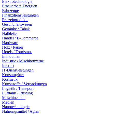
Elektrotechnologie
Erneuerbare Energien
Fahrzeuge
Finanzdienstleistungen
Freizeitprodukte
Gesundheitswesen
Getränke / Tabak
Halbleiter
Handel / E-Commerce
Hardware
Holz / Papier
Hotels / Tourismus
Immobilien
Industrie / Mischkonzerne
Internet
IT-Dienstleistungen
Konsumgüter
Kosmetik
Kunststoffe / Verpackungen
Logistik / Transport
Luftfahrt / Rüstung
Maschinenbau
Medien
Nanotechnologie
Nahrungsmittel / Agrar