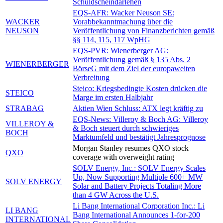
Schuldscheindarlehen
EQS-AFR: Wacker Neuson SE:
WACKER
Vorabbekanntmachung über die
NEUSON
Veröffentlichung von Finanzberichten gemäß
§§ 114, 115, 117 WpHG
EQS-PVR: Wienerberger AG:
Veröffentlichung gemäß § 135 Abs. 2
WIENERBERGER
BörseG mit dem Ziel der europaweiten
Verbreitung
Steico: Kriegsbedingte Kosten drücken die
STEICO
Marge im ersten Halbjahr
STRABAG
Aktien Wien Schluss: ATX legt kräftig zu
EQS-News: Villeroy & Boch AG: Villeroy
VILLEROY &
& Boch steuert durch schwieriges
BOCH
Marktumfeld und bestätigt Jahresprognose
Morgan Stanley resumes QXO stock
QXO
coverage with overweight rating
SOLV Energy, Inc.: SOLV Energy Scales
Up, Now Supporting Multiple 600+ MW
SOLV ENERGY
Solar and Battery Projects Totaling More
than 4 GW Across the U.S.
Li Bang International Corporation Inc.: Li
LI BANG
Bang International Announces 1-for-200
INTERNATIONAL