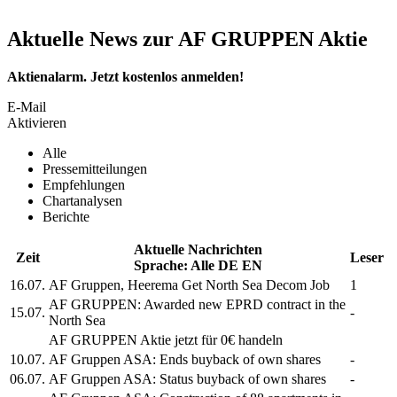
Aktuelle News zur AF GRUPPEN Aktie
Aktienalarm. Jetzt kostenlos anmelden!
E-Mail
Aktivieren
Alle
Pressemitteilungen
Empfehlungen
Chartanalysen
Berichte
Aktuelle Nachrichten
Zeit
Leser
Sprache:
Alle
DE
EN
16.07.
AF Gruppen,
Heerema Get North Sea Decom Job
1
AF GRUPPEN:
Awarded new EPRD contract in the
15.07.
-
North Sea
AF GRUPPEN
Aktie jetzt für 0€ handeln
10.07.
AF Gruppen ASA:
Ends buyback of own shares
-
06.07.
AF Gruppen ASA:
Status buyback of own shares
-