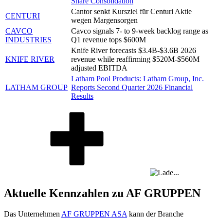
Share Consolidation
Cantor senkt Kursziel für Centuri Aktie
CENTURI
wegen Margensorgen
CAVCO
Cavco signals 7- to 9-week backlog range as
INDUSTRIES
Q1 revenue tops $600M
Knife River forecasts $3.4B-$3.6B 2026
KNIFE RIVER
revenue while reaffirming $520M-$560M
adjusted EBITDA
Latham Pool Products: Latham Group, Inc.
LATHAM GROUP
Reports Second Quarter 2026 Financial
Results
Aktuelle Kennzahlen zu AF GRUPPEN
Das Unternehmen
AF GRUPPEN ASA
kann der Branche