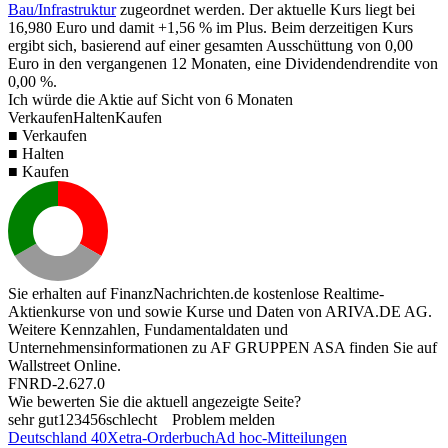
Bau/Infrastruktur
zugeordnet werden. Der aktuelle Kurs liegt bei
16,980
Euro und damit
+1,56 %
im Plus. Beim derzeitigen Kurs
ergibt sich, basierend auf einer gesamten Ausschüttung von
0,00
Euro in den vergangenen 12 Monaten, eine Dividendendrendite von
0,00 %
.
Ich würde die Aktie auf Sicht von 6 Monaten
Verkaufen
Halten
Kaufen
■ Verkaufen
■ Halten
■ Kaufen
Sie erhalten auf FinanzNachrichten.de kostenlose Realtime-
Aktienkurse von
und
sowie Kurse und Daten von
ARIVA.DE AG
.
Weitere Kennzahlen, Fundamentaldaten und
Unternehmensinformationen zu AF GRUPPEN ASA finden Sie auf
Wallstreet Online
.
FNRD-2.627.0
Wie bewerten Sie die aktuell angezeigte Seite?
sehr gut
1
2
3
4
5
6
schlecht
Problem melden
Deutschland 40
Xetra-Orderbuch
Ad hoc-Mitteilungen