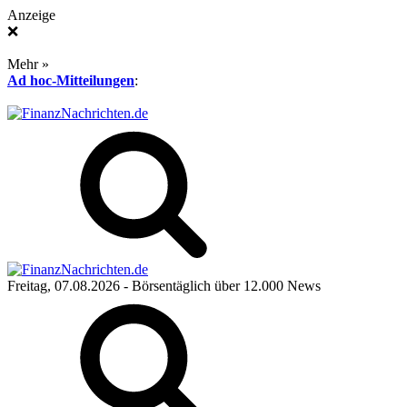
Anzeige
❌
Mehr »
Ad hoc-Mitteilungen
:
Freitag, 07.08.2026
- Börsentäglich über 12.000 News