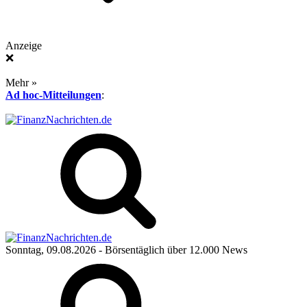
Anzeige
❌
Mehr »
Ad hoc-Mitteilungen
:
Sonntag, 09.08.2026
- Börsentäglich über 12.000 News