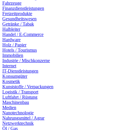
Fahrzeuge
Finanzdienstleistungen
Freizeitprodukte
Gesundheitswesen
Getränke / Tabak
Halbleiter
Handel / E-Commerce
Hardware
Holz / Papier
Hotels / Tourismus
Immobilien
Industrie / Mischkonzerne
Internet
IT-Dienstleistungen
Konsumgüter
Kosmetik
Kunststoffe / Verpackungen
Logistik / Transport
Luftfahrt / Rüstung
Maschinenbau
Medien
Nanotechnologie
Nahrungsmittel / Agrar
Netzwerktechnik
Öl / Gas