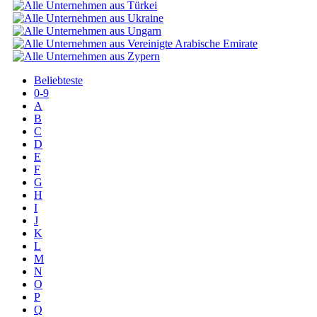
Beliebteste
0-9
A
B
C
D
E
F
G
H
I
J
K
L
M
N
O
P
Q