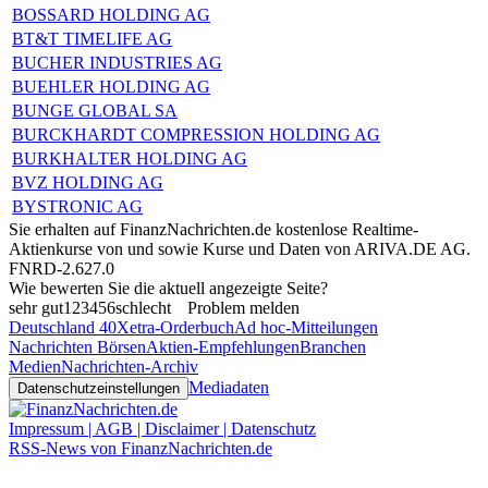
BOSSARD HOLDING AG
BT&T TIMELIFE AG
BUCHER INDUSTRIES AG
BUEHLER HOLDING AG
BUNGE GLOBAL SA
BURCKHARDT COMPRESSION HOLDING AG
BURKHALTER HOLDING AG
BVZ HOLDING AG
BYSTRONIC AG
Sie erhalten auf FinanzNachrichten.de kostenlose Realtime-
Aktienkurse von
und
sowie Kurse und Daten von
ARIVA.DE AG
.
FNRD-2.627.0
Wie bewerten Sie die aktuell angezeigte Seite?
sehr gut
1
2
3
4
5
6
schlecht
Problem melden
Deutschland 40
Xetra-Orderbuch
Ad hoc-Mitteilungen
Nachrichten Börsen
Aktien-Empfehlungen
Branchen
Medien
Nachrichten-Archiv
Mediadaten
Datenschutzeinstellungen
Impressum | AGB | Disclaimer | Datenschutz
RSS-News von FinanzNachrichten.de