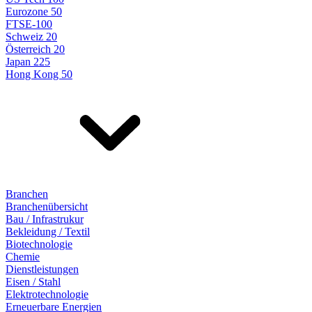
Eurozone 50
FTSE-100
Schweiz 20
Österreich 20
Japan 225
Hong Kong 50
Branchen
Branchenübersicht
Bau / Infrastrukur
Bekleidung / Textil
Biotechnologie
Chemie
Dienstleistungen
Eisen / Stahl
Elektrotechnologie
Erneuerbare Energien