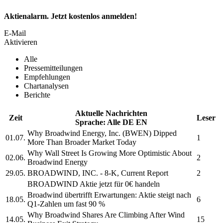
Aktienalarm. Jetzt kostenlos anmelden!
E-Mail
Aktivieren
Alle
Pressemitteilungen
Empfehlungen
Chartanalysen
Berichte
Aktuelle Nachrichten
Zeit
Leser
Sprache:
Alle
DE
EN
Why
Broadwind Energy, Inc.
(BWEN) Dipped
01.07.
1
More Than Broader Market Today
Why Wall Street Is Growing More Optimistic About
02.06.
2
Broadwind Energy
29.05.
BROADWIND, INC.
- 8-K, Current Report
2
BROADWIND
Aktie jetzt für 0€ handeln
Broadwind
übertrifft Erwartungen: Aktie steigt nach
18.05.
6
Q1-Zahlen um fast 90 %
Why
Broadwind
Shares Are Climbing After Wind
14.05.
15