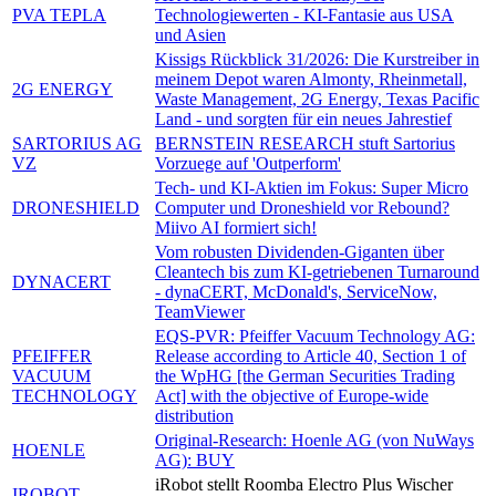
PVA TEPLA
Technologiewerten - KI-Fantasie aus USA
und Asien
Kissigs Rückblick 31/2026: Die Kurstreiber in
meinem Depot waren Almonty, Rheinmetall,
2G ENERGY
Waste Management, 2G Energy, Texas Pacific
Land - und sorgten für ein neues Jahrestief
SARTORIUS AG
BERNSTEIN RESEARCH stuft Sartorius
VZ
Vorzuege auf 'Outperform'
Tech- und KI-Aktien im Fokus: Super Micro
DRONESHIELD
Computer und Droneshield vor Rebound?
Miivo AI formiert sich!
Vom robusten Dividenden-Giganten über
Cleantech bis zum KI-getriebenen Turnaround
DYNACERT
- dynaCERT, McDonald's, ServiceNow,
TeamViewer
EQS-PVR: Pfeiffer Vacuum Technology AG:
PFEIFFER
Release according to Article 40, Section 1 of
VACUUM
the WpHG [the German Securities Trading
TECHNOLOGY
Act] with the objective of Europe-wide
distribution
Original-Research: Hoenle AG (von NuWays
HOENLE
AG): BUY
iRobot stellt Roomba Electro Plus Wischer
IROBOT