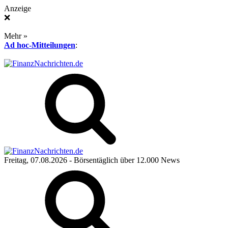
Anzeige
❌
Mehr »
Ad hoc-Mitteilungen
:
Freitag, 07.08.2026
- Börsentäglich über 12.000 News