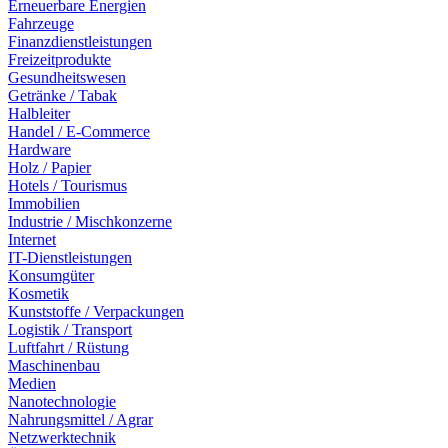
Erneuerbare Energien
Fahrzeuge
Finanzdienstleistungen
Freizeitprodukte
Gesundheitswesen
Getränke / Tabak
Halbleiter
Handel / E-Commerce
Hardware
Holz / Papier
Hotels / Tourismus
Immobilien
Industrie / Mischkonzerne
Internet
IT-Dienstleistungen
Konsumgüter
Kosmetik
Kunststoffe / Verpackungen
Logistik / Transport
Luftfahrt / Rüstung
Maschinenbau
Medien
Nanotechnologie
Nahrungsmittel / Agrar
Netzwerktechnik