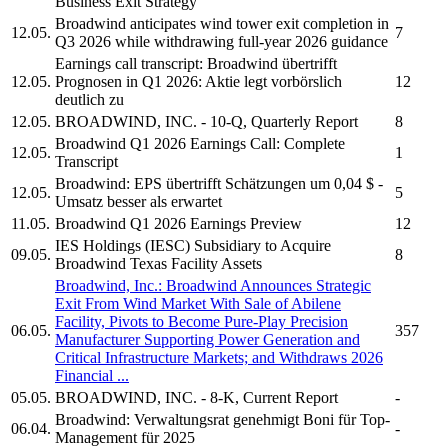
Business Exit Strategy
Broadwind
anticipates wind tower exit completion in
12.05.
7
Q3 2026 while withdrawing full-year 2026 guidance
Earnings call transcript:
Broadwind
übertrifft
12.05.
Prognosen in Q1 2026: Aktie legt vorbörslich
12
deutlich zu
12.05.
BROADWIND, INC.
- 10-Q, Quarterly Report
8
Broadwind
Q1 2026 Earnings Call: Complete
12.05.
1
Transcript
Broadwind:
EPS übertrifft Schätzungen um 0,04 $ -
12.05.
5
Umsatz besser als erwartet
11.05.
Broadwind
Q1 2026 Earnings Preview
12
IES Holdings (IESC) Subsidiary to Acquire
09.05.
8
Broadwind
Texas Facility Assets
Broadwind, Inc.
:
Broadwind
Announces Strategic
Exit From Wind Market With Sale of Abilene
Facility, Pivots to Become Pure-Play Precision
06.05.
357
Manufacturer Supporting Power Generation and
Critical Infrastructure Markets; and Withdraws 2026
Financial ...
05.05.
BROADWIND, INC.
- 8-K, Current Report
-
Broadwind:
Verwaltungsrat genehmigt Boni für Top-
06.04.
-
Management für 2025