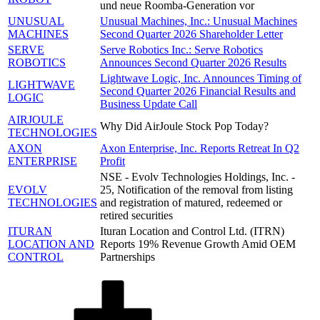
und neue Roomba-Generation vor
UNUSUAL
Unusual Machines, Inc.: Unusual Machines
MACHINES
Second Quarter 2026 Shareholder Letter
SERVE
Serve Robotics Inc.: Serve Robotics
ROBOTICS
Announces Second Quarter 2026 Results
Lightwave Logic, Inc. Announces Timing of
LIGHTWAVE
Second Quarter 2026 Financial Results and
LOGIC
Business Update Call
AIRJOULE
Why Did AirJoule Stock Pop Today?
TECHNOLOGIES
AXON
Axon Enterprise, Inc. Reports Retreat In Q2
ENTERPRISE
Profit
NSE - Evolv Technologies Holdings, Inc. -
EVOLV
25, Notification of the removal from listing
TECHNOLOGIES
and registration of matured, redeemed or
retired securities
ITURAN
Ituran Location and Control Ltd. (ITRN)
LOCATION AND
Reports 19% Revenue Growth Amid OEM
CONTROL
Partnerships