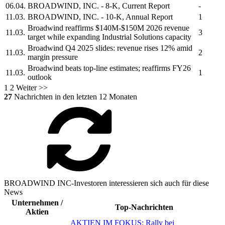
06.04.
BROADWIND, INC.
- 8-K, Current Report
-
11.03.
BROADWIND, INC.
- 10-K, Annual Report
1
Broadwind
reaffirms $140M-$150M 2026 revenue
11.03.
3
target while expanding Industrial Solutions capacity
Broadwind
Q4 2025 slides: revenue rises 12% amid
11.03.
2
margin pressure
Broadwind
beats top-line estimates; reaffirms FY26
11.03.
1
outlook
1
2
Weiter >>
27
Nachrichten in den letzten 12 Monaten
BROADWIND INC-Investoren interessieren sich auch für diese
News
Unternehmen /
Top-Nachrichten
Aktien
AKTIEN IM FOKUS: Rally bei