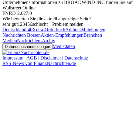
Unternehmensinformationen zu BROADWIND INC finden Sie auf
Wallstreet Online
.
FNRD-2.627.0
Wie bewerten Sie die aktuell angezeigte Seite?
sehr gut
1
2
3
4
5
6
schlecht
Problem melden
Deutschland 40
Xetra-Orderbuch
Ad hoc-Mitteilungen
Nachrichten Börsen
Aktien-Empfehlungen
Branchen
Medien
Nachrichten-Archiv
Mediadaten
Datenschutzeinstellungen
Impressum | AGB | Disclaimer | Datenschutz
RSS-News von FinanzNachrichten.de