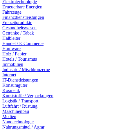
Elektrotechnologie
Erneuerbare Energien
Fahrzeuge
Finanzdienstleistungen
Freizeitprodukte
Gesundheitswesen
Getränke / Tabak
Halbleiter
Handel / E-Commerce
Hardware
Holz / Papier
Hotels / Tourismus
Immobilien
Industrie / Mischkonzerne
Internet
IT-Dienstleistungen
Konsumgüter
Kosmetik
Kunststoffe / Verpackungen
Logistik / Transport
Luftfahrt / Rüstung
Maschinenbau
Medien
Nanotechnologie
Nahrungsmittel / Agrar