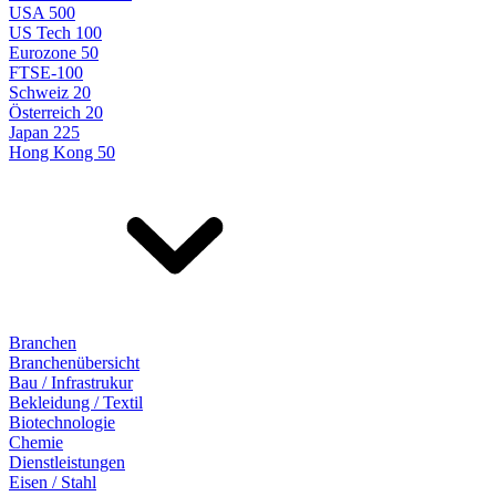
USA 500
US Tech 100
Eurozone 50
FTSE-100
Schweiz 20
Österreich 20
Japan 225
Hong Kong 50
Branchen
Branchenübersicht
Bau / Infrastrukur
Bekleidung / Textil
Biotechnologie
Chemie
Dienstleistungen
Eisen / Stahl