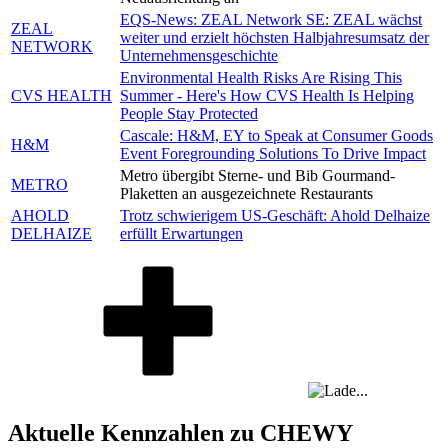
EQS-News: ZEAL Network SE: ZEAL wächst
ZEAL
weiter und erzielt höchsten Halbjahresumsatz der
NETWORK
Unternehmensgeschichte
Environmental Health Risks Are Rising This
CVS HEALTH
Summer - Here's How CVS Health Is Helping
People Stay Protected
Cascale: H&M, EY to Speak at Consumer Goods
H&M
Event Foregrounding Solutions To Drive Impact
Metro übergibt Sterne- und Bib Gourmand-
METRO
Plaketten an ausgezeichnete Restaurants
AHOLD
Trotz schwierigem US-Geschäft: Ahold Delhaize
DELHAIZE
erfüllt Erwartungen
Aktuelle Kennzahlen zu CHEWY