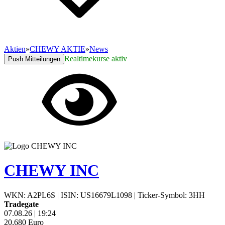
Aktien
»
CHEWY AKTIE
»
News
Realtimekurse aktiv
Push Mitteilungen
CHEWY INC
WKN: A2PL6S
|
ISIN: US16679L1098
|
Ticker-Symbol: 3HH
Tradegate
07.08.26
|
19:24
20,680
Euro