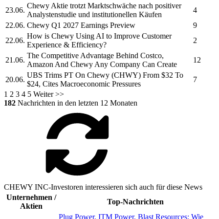
Chewy
Aktie trotzt Marktschwäche nach positiver
23.06.
4
Analystenstudie und institutionellen Käufen
22.06.
Chewy
Q1 2027 Earnings Preview
9
How is
Chewy
Using AI to Improve Customer
22.06.
2
Experience & Efficiency?
The Competitive Advantage Behind Costco,
21.06.
12
Amazon And
Chewy
Any Company Can Create
UBS Trims PT On
Chewy
(CHWY) From $32 To
20.06.
7
$24, Cites Macroeconomic Pressures
1
2
3
4
5
Weiter >>
182
Nachrichten in den letzten 12 Monaten
CHEWY INC-Investoren interessieren sich auch für diese News
Unternehmen /
Top-Nachrichten
Aktien
Plug Power, ITM Power, Blast Resources: Wie