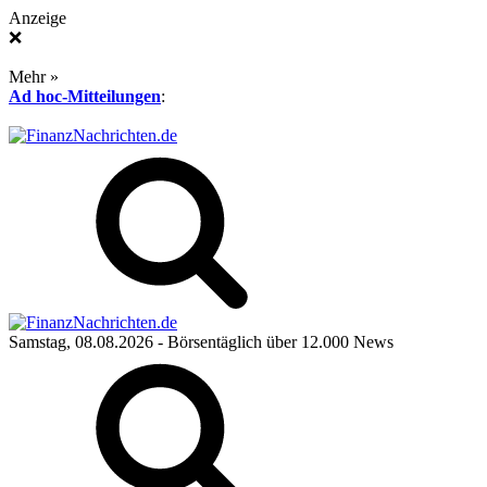
Anzeige
❌
Mehr »
Ad hoc-Mitteilungen
:
Samstag, 08.08.2026
- Börsentäglich über 12.000 News