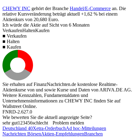
CHEWY INC
gehört der Branche
Handel/E-Commerce
an. Die
relative Kursveränderung beträgt aktuell
+1,62 %
bei einem
Aktienkurs von
20,680
Euro.
Ich würde die Aktie auf Sicht von 6 Monaten
Verkaufen
Halten
Kaufen
■ Verkaufen
■ Halten
■ Kaufen
Sie erhalten auf FinanzNachrichten.de kostenlose Realtime-
Aktienkurse von
und
sowie Kurse und Daten von
ARIVA.DE AG
.
Weitere Kennzahlen, Fundamentaldaten und
Unternehmensinformationen zu CHEWY INC finden Sie auf
Wallstreet Online
.
FNRD-2.627.0
Wie bewerten Sie die aktuell angezeigte Seite?
sehr gut
1
2
3
4
5
6
schlecht
Problem melden
Deutschland 40
Xetra-Orderbuch
Ad hoc-Mitteilungen
Nachrichten Börsen
Aktien-Empfehlungen
Branchen