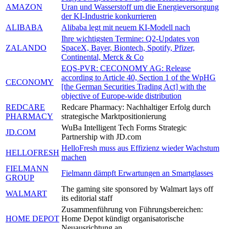
AMAZON
Uran und Wasserstoff um die Energieversorgung
der KI-Industrie konkurrieren
ALIBABA
Alibaba legt mit neuem KI-Modell nach
Ihre wichtigsten Termine: Q2-Updates von
ZALANDO
SpaceX, Bayer, Biontech, Spotify, Pfizer,
Continental, Merck & Co
EQS-PVR: CECONOMY AG: Release
according to Article 40, Section 1 of the WpHG
CECONOMY
[the German Securities Trading Act] with the
objective of Europe-wide distribution
REDCARE
Redcare Pharmacy: Nachhaltiger Erfolg durch
PHARMACY
strategische Marktpositionierung
WuBa Intelligent Tech Forms Strategic
JD.COM
Partnership with JD.com
HelloFresh muss aus Effizienz wieder Wachstum
HELLOFRESH
machen
FIELMANN
Fielmann dämpft Erwartungen an Smartglasses
GROUP
The gaming site sponsored by Walmart lays off
WALMART
its editorial staff
Zusammenführung von Führungsbereichen:
HOME DEPOT
Home Depot kündigt organisatorische
Neuausrichtung an