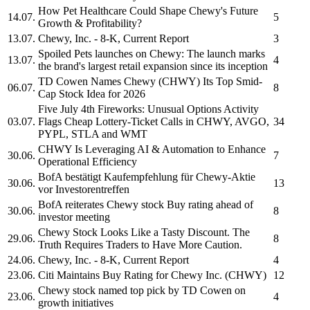
How Pet Healthcare Could Shape
Chewy's
Future
14.07.
5
Growth & Profitability?
13.07.
Chewy, Inc.
- 8-K, Current Report
3
Spoiled Pets launches on
Chewy:
The launch marks
13.07.
4
the brand's largest retail expansion since its inception
TD Cowen Names
Chewy
(CHWY) Its Top Smid-
06.07.
8
Cap Stock Idea for 2026
Five July 4th Fireworks: Unusual Options Activity
03.07.
Flags Cheap Lottery-Ticket Calls in
CHWY,
AVGO,
34
PYPL, STLA and WMT
CHWY
Is Leveraging AI & Automation to Enhance
30.06.
7
Operational Efficiency
BofA bestätigt Kaufempfehlung für
Chewy-
Aktie
30.06.
13
vor Investorentreffen
BofA reiterates
Chewy
stock Buy rating ahead of
30.06.
8
investor meeting
Chewy
Stock Looks Like a Tasty Discount. The
29.06.
8
Truth Requires Traders to Have More Caution.
24.06.
Chewy, Inc.
- 8-K, Current Report
4
23.06.
Citi Maintains Buy Rating for
Chewy Inc.
(CHWY)
12
Chewy
stock named top pick by TD Cowen on
23.06.
4
growth initiatives