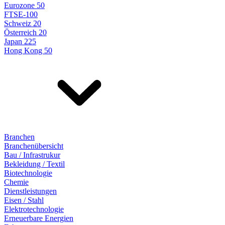
Eurozone 50
FTSE-100
Schweiz 20
Österreich 20
Japan 225
Hong Kong 50
Branchen
Branchenübersicht
Bau / Infrastrukur
Bekleidung / Textil
Biotechnologie
Chemie
Dienstleistungen
Eisen / Stahl
Elektrotechnologie
Erneuerbare Energien