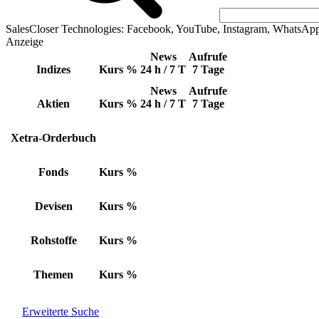
SalesCloser Technologies: Facebook, YouTube, Instagram, WhatsAp
Anzeige
News
Aufrufe
Indizes
Kurs
%
24 h / 7 T
7 Tage
News
Aufrufe
Aktien
Kurs
%
24 h / 7 T
7 Tage
Xetra-Orderbuch
Fonds
Kurs
%
Devisen
Kurs
%
Rohstoffe
Kurs
%
Themen
Kurs
%
Erweiterte Suche