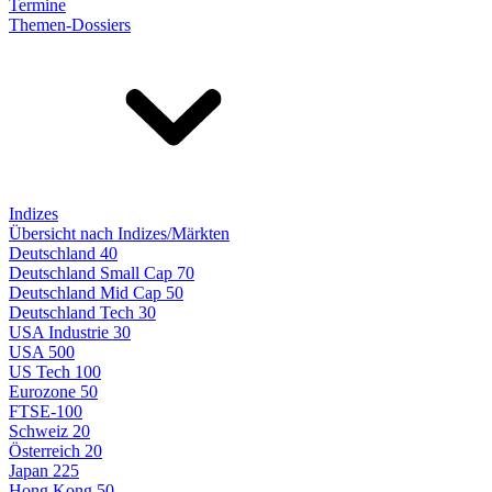
Termine
Themen-Dossiers
Indizes
Übersicht nach Indizes/Märkten
Deutschland 40
Deutschland Small Cap 70
Deutschland Mid Cap 50
Deutschland Tech 30
USA Industrie 30
USA 500
US Tech 100
Eurozone 50
FTSE-100
Schweiz 20
Österreich 20
Japan 225
Hong Kong 50