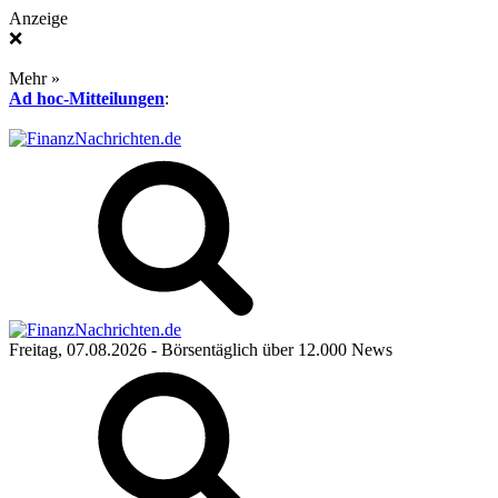
Anzeige
❌
Mehr »
Ad hoc-Mitteilungen
:
Freitag, 07.08.2026
- Börsentäglich über 12.000 News