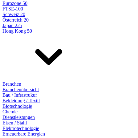
Eurozone 50
FTSE-100
Schweiz 20
Österreich 20
Japan 225
Hong Kong 50
Branchen
Branchenübersicht
Bau / Infrastrukur
Bekleidung / Textil
Biotechnologie
Chemie
Dienstleistungen
Eisen / Stahl
Elektrotechnologie
Erneuerbare Energien