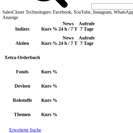
SalesCloser Technologies: Facebook, YouTube, Instagram, WhatsAp
Anzeige
News
Aufrufe
Indizes
Kurs
%
24 h / 7 T
7 Tage
News
Aufrufe
Aktien
Kurs
%
24 h / 7 T
7 Tage
Xetra-Orderbuch
Fonds
Kurs
%
Devisen
Kurs
%
Rohstoffe
Kurs
%
Themen
Kurs
%
Erweiterte Suche