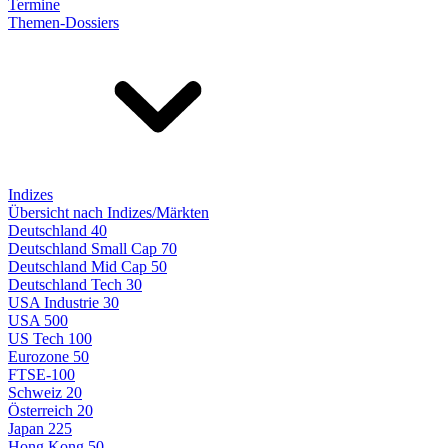
Termine
Themen-Dossiers
Indizes
Übersicht nach Indizes/Märkten
Deutschland 40
Deutschland Small Cap 70
Deutschland Mid Cap 50
Deutschland Tech 30
USA Industrie 30
USA 500
US Tech 100
Eurozone 50
FTSE-100
Schweiz 20
Österreich 20
Japan 225
Hong Kong 50