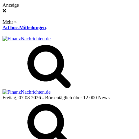
Anzeige
❌
Mehr »
Ad hoc-Mitteilungen
:
Freitag, 07.08.2026
- Börsentäglich über 12.000 News