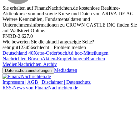
Sie erhalten auf FinanzNachrichten.de kostenlose Realtime-
Aktienkurse von
und
sowie Kurse und Daten von
ARIVA.DE AG
.
Weitere Kennzahlen, Fundamentaldaten und
Unternehmensinformationen zu CROWN CASTLE INC finden Sie
auf
Wallstreet Online
.
FNRD-2.627.0
Wie bewerten Sie die aktuell angezeigte Seite?
sehr gut
1
2
3
4
5
6
schlecht
Problem melden
Deutschland 40
Xetra-Orderbuch
Ad hoc-Mitteilungen
Nachrichten Börsen
Aktien-Empfehlungen
Branchen
Medien
Nachrichten-Archiv
Mediadaten
Datenschutzeinstellungen
Impressum | AGB | Disclaimer | Datenschutz
RSS-News von FinanzNachrichten.de