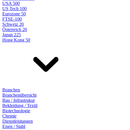
USA 500
US Tech 100
Eurozone 50
FTSE-100
Schweiz 20
Österreich 20
Japan 225
Hong Kong 50
Branchen
Branchenübersicht
Bau / Infrastrukur
Bekleidung / Textil
Biotechnologie
Chemie
Dienstleistungen
Eisen / Stahl