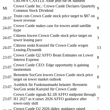
CROWN CASTLE
Aktie jetzt für 0€ handeln
Crown Castle Inc.
:
Crown Castle
Declares Quarterly
Mi
9
Common Stock Dividend
Truist cuts
Crown Castle
stock price target to $87 on
28.07.
6
lower revenue
Crown Castle
makes case for towers amid satellite
24.07.
9
hype
Citizens lowers
Crown Castle
stock price target on
24.07.
3
tower leasing pace
Citizens senkt Kursziel für
Crown Castle
wegen
24.07.
13
Leasing-Dynamik
Crown Castle
Q2 AFFO Beats Estimates on Lower
23.07.
8
Interest Expense
Crown Castle
CEO: Edge opportunity is gaining
23.07.
7
momentum
Bernstein SocGen lowers
Crown Castle
stock price
23.07.
8
target on tower market outlook
Ausblick für Funkmastmarkt belastet: Bernstein
23.07.
11
SocGen senkt Kursziel für
Crown Castle
Crown Castle
signals $2.1B AFFO midpoint through
23.07.
H1 2027 as it raises 2026 AFFO guidance after
7
tower-only shift
Crown Castle
Q2 2026 slides: guidance raised