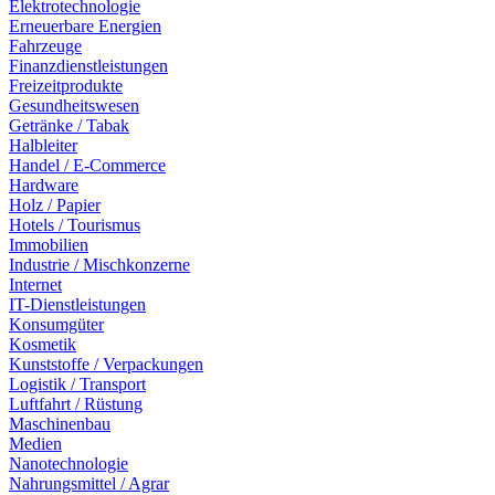
Elektrotechnologie
Erneuerbare Energien
Fahrzeuge
Finanzdienstleistungen
Freizeitprodukte
Gesundheitswesen
Getränke / Tabak
Halbleiter
Handel / E-Commerce
Hardware
Holz / Papier
Hotels / Tourismus
Immobilien
Industrie / Mischkonzerne
Internet
IT-Dienstleistungen
Konsumgüter
Kosmetik
Kunststoffe / Verpackungen
Logistik / Transport
Luftfahrt / Rüstung
Maschinenbau
Medien
Nanotechnologie
Nahrungsmittel / Agrar