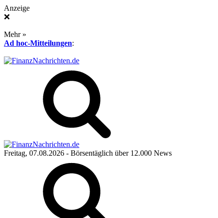
Anzeige
❌
Mehr »
Ad hoc-Mitteilungen
:
Freitag, 07.08.2026
- Börsentäglich über 12.000 News