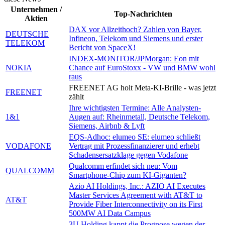
Unternehmen /
Top-Nachrichten
Aktien
DAX vor Allzeithoch? Zahlen von Bayer,
DEUTSCHE
Infineon, Telekom und Siemens und erster
TELEKOM
Bericht von SpaceX!
INDEX-MONITOR/JPMorgan: Eon mit
NOKIA
Chance auf EuroStoxx - VW und BMW wohl
raus
FREENET AG holt Meta-KI-Brille - was jetzt
FREENET
zählt
Ihre wichtigsten Termine: Alle Analysten-
1&1
Augen auf: Rheinmetall, Deutsche Telekom,
Siemens, Airbnb & Lyft
EQS-Adhoc: elumeo SE: elumeo schließt
VODAFONE
Vertrag mit Prozessfinanzierer und erhebt
Schadensersatzklage gegen Vodafone
Qualcomm erfindet sich neu: Vom
QUALCOMM
Smartphone-Chip zum KI-Giganten?
Azio AI Holdings, Inc.: AZIO AI Executes
Master Services Agreement with AT&T to
AT&T
Provide Fiber Interconnectivity on its First
500MW AI Data Campus
3U Holding kappt die Prognose wegen der