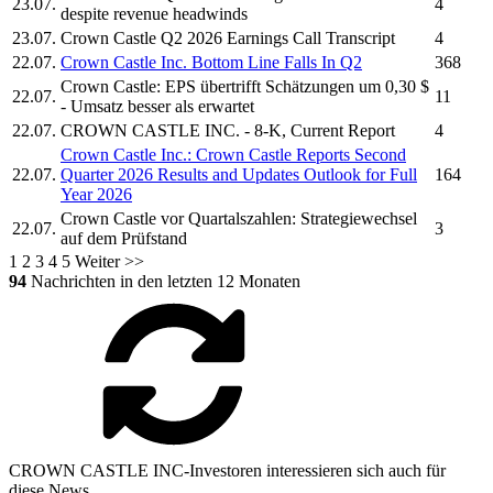
23.07.
4
despite revenue headwinds
23.07.
Crown Castle
Q2 2026 Earnings Call Transcript
4
22.07.
Crown Castle Inc.
Bottom Line Falls In Q2
368
Crown Castle:
EPS übertrifft Schätzungen um 0,30 $
22.07.
11
- Umsatz besser als erwartet
22.07.
CROWN CASTLE INC.
- 8-K, Current Report
4
Crown Castle Inc.
:
Crown Castle
Reports Second
22.07.
Quarter 2026 Results and Updates Outlook for Full
164
Year 2026
Crown Castle
vor Quartalszahlen: Strategiewechsel
22.07.
3
auf dem Prüfstand
1
2
3
4
5
Weiter >>
94
Nachrichten in den letzten 12 Monaten
CROWN CASTLE INC-Investoren interessieren sich auch für
diese News