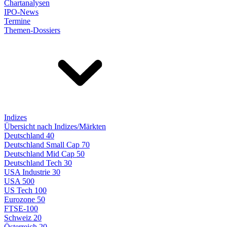
Chartanalysen
IPO-News
Termine
Themen-Dossiers
Indizes
Übersicht nach Indizes/Märkten
Deutschland 40
Deutschland Small Cap 70
Deutschland Mid Cap 50
Deutschland Tech 30
USA Industrie 30
USA 500
US Tech 100
Eurozone 50
FTSE-100
Schweiz 20
Österreich 20