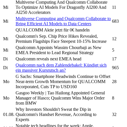
Multiverse Computing And
Qualcomm
Collaborate
Mi
To Optimize AI Models For Dragonfly AI200 And
11
AI250 Accelerators
Multiverse Computing and
Qualcomm
Collaborate to
Mi
683
Bring Efficient AI Models to Data Centers
QUALCOMM
Aktie jetzt für 0€ handeln
Qualcomm's
Sep. Chip Price Hikes Revealed,
Mi
12
Premium Flagships Face Steepest 10-15% Increase
Qualcomm
Appoints Wassim Chourbaji as New
Mi
5
EMEA President to Lead Regional Strategy
Di
Qualcomm
reveals next EMEA head
17
Qualcomm
nach dem Zahlendebakel: Kündigt sich
Di
965
ein massiver Kursrutsch an?
G Sachs: Smartphone Headwinds Continue to Offset
Mo
Near-term Growth Momentum for
QUALCOMM
28
Incorporated,
Cuts TP to USD160
Gasgoo Weekly | Tao Hailong Appointed General
Mo
Manager of Hasco;
Qualcomm
Wins Major Order
8
from BMW
Why Investors Shouldn't Sweat the Dip in
01.08.
Qualcomm's
Handset Revenue, According to
32
Experts
Notable tech headlines for the week: Apple,