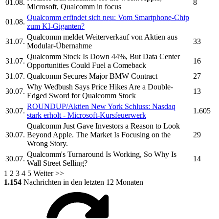
01.08.
8
Microsoft,
Qualcomm
in focus
Qualcomm
erfindet sich neu: Vom Smartphone-Chip
01.08.
zum KI-Giganten?
Qualcomm
meldet Weiterverkauf von Aktien aus
31.07.
33
Modular-Übernahme
Qualcomm
Stock Is Down 44%, But Data Center
31.07.
16
Opportunities Could Fuel a Comeback
31.07.
Qualcomm
Secures Major BMW Contract
27
Why Wedbush Says Price Hikes Are a Double-
30.07.
13
Edged Sword for
Qualcomm
Stock
ROUNDUP/Aktien New York Schluss: Nasdaq
30.07.
1.605
stark erholt - Microsoft-Kursfeuerwerk
Qualcomm
Just Gave Investors a Reason to Look
30.07.
Beyond Apple. The Market Is Focusing on the
29
Wrong Story.
Qualcomm's
Turnaround Is Working, So Why Is
30.07.
14
Wall Street Selling?
1
2
3
4
5
Weiter >>
1.154
Nachrichten in den letzten 12 Monaten