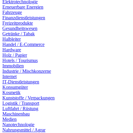
Elektrotechnologie
Erneuerbare Energien
Fahrzeuge
Finanzdienstleistungen
Freizeitprodukte
Gesundheitswesen
Getränke / Tabak
Halbleiter
Handel / E-Commerce
Hardware
Holz / Papier
Hotels / Tourismus
Immobilien
Industrie / Mischkonzerne
Internet
IT-Dienstleistungen
Konsumgüter
Kosmetik
Kunststoffe / Verpackungen
Logistik / Transport
Luftfahrt / Rüstung
Maschinenbau
Medien
Nanotechnologie
Nahrungsmittel / Agrar