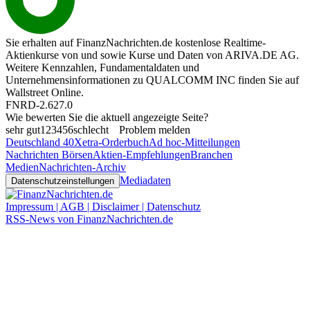
Sie erhalten auf FinanzNachrichten.de kostenlose Realtime-
Aktienkurse von
und
sowie Kurse und Daten von
ARIVA.DE AG
.
Weitere Kennzahlen, Fundamentaldaten und
Unternehmensinformationen zu QUALCOMM INC finden Sie auf
Wallstreet Online
.
FNRD-2.627.0
Wie bewerten Sie die aktuell angezeigte Seite?
sehr gut
1
2
3
4
5
6
schlecht
Problem melden
Deutschland 40
Xetra-Orderbuch
Ad hoc-Mitteilungen
Nachrichten Börsen
Aktien-Empfehlungen
Branchen
Medien
Nachrichten-Archiv
Mediadaten
Datenschutzeinstellungen
Impressum | AGB | Disclaimer | Datenschutz
RSS-News von FinanzNachrichten.de