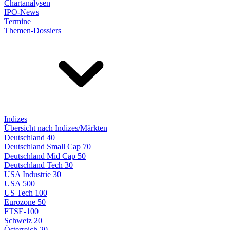
Chartanalysen
IPO-News
Termine
Themen-Dossiers
Indizes
Übersicht nach Indizes/Märkten
Deutschland 40
Deutschland Small Cap 70
Deutschland Mid Cap 50
Deutschland Tech 30
USA Industrie 30
USA 500
US Tech 100
Eurozone 50
FTSE-100
Schweiz 20
Österreich 20