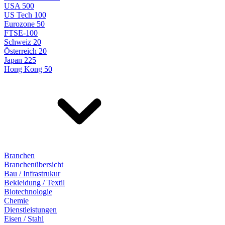
USA 500
US Tech 100
Eurozone 50
FTSE-100
Schweiz 20
Österreich 20
Japan 225
Hong Kong 50
Branchen
Branchenübersicht
Bau / Infrastrukur
Bekleidung / Textil
Biotechnologie
Chemie
Dienstleistungen
Eisen / Stahl