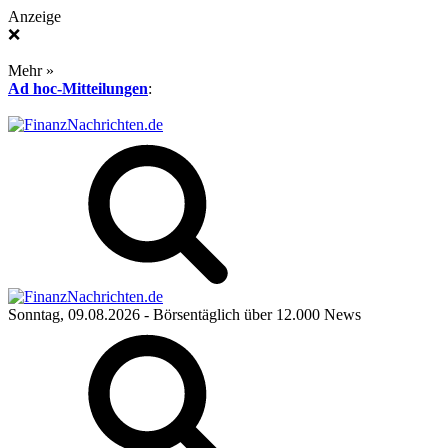
Anzeige
❌
Mehr »
Ad hoc-Mitteilungen
:
Sonntag, 09.08.2026
- Börsentäglich über 12.000 News