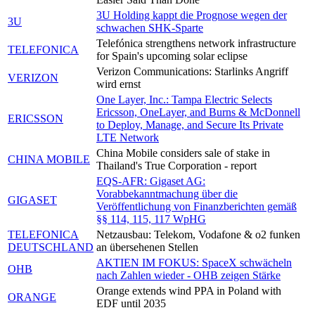
3U Holding kappt die Prognose wegen der
3U
schwachen SHK-Sparte
Telefónica strengthens network infrastructure
TELEFONICA
for Spain's upcoming solar eclipse
Verizon Communications: Starlinks Angriff
VERIZON
wird ernst
One Layer, Inc.: Tampa Electric Selects
Ericsson, OneLayer, and Burns & McDonnell
ERICSSON
to Deploy, Manage, and Secure Its Private
LTE Network
China Mobile considers sale of stake in
CHINA MOBILE
Thailand's True Corporation - report
EQS-AFR: Gigaset AG:
Vorabbekanntmachung über die
GIGASET
Veröffentlichung von Finanzberichten gemäß
§§ 114, 115, 117 WpHG
TELEFONICA
Netzausbau: Telekom, Vodafone & o2 funken
DEUTSCHLAND
an übersehenen Stellen
AKTIEN IM FOKUS: SpaceX schwächeln
OHB
nach Zahlen wieder - OHB zeigen Stärke
Orange extends wind PPA in Poland with
ORANGE
EDF until 2035