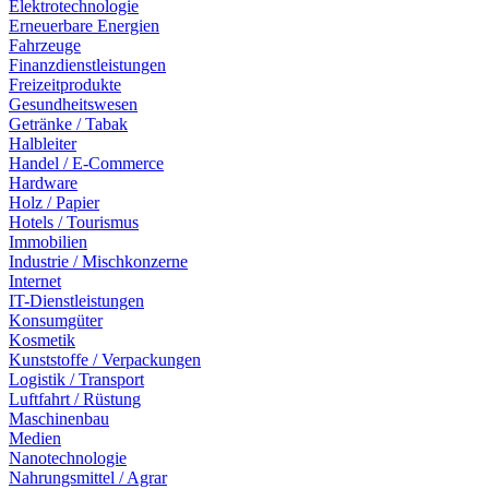
Elektrotechnologie
Erneuerbare Energien
Fahrzeuge
Finanzdienstleistungen
Freizeitprodukte
Gesundheitswesen
Getränke / Tabak
Halbleiter
Handel / E-Commerce
Hardware
Holz / Papier
Hotels / Tourismus
Immobilien
Industrie / Mischkonzerne
Internet
IT-Dienstleistungen
Konsumgüter
Kosmetik
Kunststoffe / Verpackungen
Logistik / Transport
Luftfahrt / Rüstung
Maschinenbau
Medien
Nanotechnologie
Nahrungsmittel / Agrar