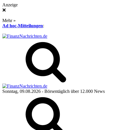
Anzeige
❌
Mehr »
Ad hoc-Mitteilungen
:
Sonntag, 09.08.2026
- Börsentäglich über 12.000 News