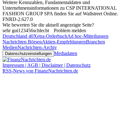
Weitere Kennzahlen, Fundamentaldaten und
Unternehmensinformationen zu CSP INTERNATIONAL
FASHION GROUP SPA finden Sie auf
Wallstreet Online
.
FNRD-2.627.0
Wie bewerten Sie die aktuell angezeigte Seite?
sehr gut
1
2
3
4
5
6
schlecht
Problem melden
Deutschland 40
Xetra-Orderbuch
Ad hoc-Mitteilungen
Nachrichten Börsen
Aktien-Empfehlungen
Branchen
Medien
Nachrichten-Archiv
Mediadaten
Datenschutzeinstellungen
Impressum | AGB | Disclaimer | Datenschutz
RSS-News von FinanzNachrichten.de