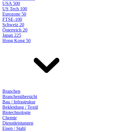
USA 500
US Tech 100
Eurozone 50
FTSE-100
Schweiz 20
Österreich 20
Japan 225
Hong Kong 50
Branchen
Branchenübersicht
Bau / Infrastrukur
Bekleidung / Textil
Biotechnologie
Chemie
Dienstleistungen
Eisen / Stahl