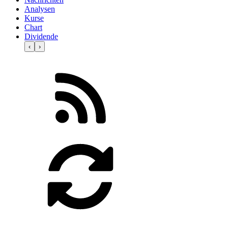
Analysen
Kurse
Chart
Dividende
‹
›