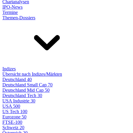
Chartanalysen
IPO-News
Termine
Themen-Dossiers
Indizes
Übersicht nach Indizes/Märkten
Deutschland 40
Deutschland Small Cap 70
Deutschland Mid Cap 50
Deutschland Tech 30
USA Industrie 30
USA 500
US Tech 100
Eurozone 50
FTSE-100
Schweiz 20
Österreich 20