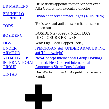
Dr. Martens appoints former Sephora exec
DR MARTENS
Alia Gogi as non-executive director
BRUNELLO
Dividendenbekanntmachungen (18.05.2026)
CUCINELLI
Tod's setzt auf authentischen italienischen
TODS
Lebensstil
BOSIDENG (03998): NEXT DAY
BOSIDENG
DISCLOSURE RETURN
FIGS
Why Figs Stock Popped Today
UNDER
JPMORGAN stuft UNDER ARMOUR INC
ARMOUR
auf 'Underweight'
NEO-CONCEPT
Neo-Concept International Group Holdings
INTERNATIONAL
Limited: Neo-Concept International
GROUP
Announces Share Consolidation
Das Wachstum bei CTAs geht in eine neue
CINTAS
Runde