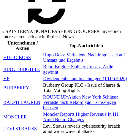
CSP INTERNATIONAL FASHION GROUP SPA-Investoren
interessieren sich auch für diese News
Unternehmen /
Top-Nachrichten
Aktien
Hugo Boss: Verhaltene Nachfrage lastet auf
HUGO BOSS
Umsatz und Ergebnis
Bijou Brigitte: Stabiler Umsatz, Aktie
BIJOU BRIGITTE
gewinnt
VF
Dividendenbekanntmachungen (10.06.2026)
Burberry Group PLC - Issue of Shares &
BURBERRY
Total Voting Rights
ROUNDUP/Aktien New York Schluss:
RALPH LAUREN
Verluste nach Rekordjagd - Zinssorgen
belasten
Moncler Reports Higher Revenue In H1
MONCLER
Amid Board Changes
Levi Strauss reveals cybersecurity breach
LEVI STRAUSS
amid wider wave of attacks